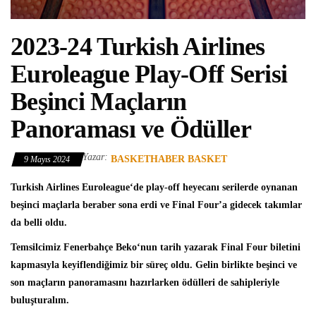
2023-24 Turkish Airlines
Euroleague Play-Off Serisi
Beşinci Maçların
Panoraması ve Ödüller
Yazar:
BASKETHABER BASKET
9 Mayıs 2024
Turkish Airlines Euroleague
‘de play-off heyecanı serilerde oynanan
beşinci maçlarla beraber sona erdi ve Final Four’a gidecek takımlar
da belli oldu.
Temsilcimiz
Fenerbahçe Beko
‘nun tarih yazarak Final Four biletini
kapmasıyla keyiflendiğimiz bir süreç oldu. Gelin birlikte beşinci ve
son maçların panoramasını hazırlarken ödülleri de sahipleriyle
buluşturalım.