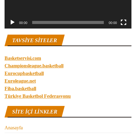
00:00
00:00
TAVSIYE SITELER
Basketservisi.com
Championsleague.basketball
Eurocupbasketball
Euroleague.net
Fiba.basketball
Türkiye Basketbol Federasyonu
SITE IÇI LINKLER
Anasayfa