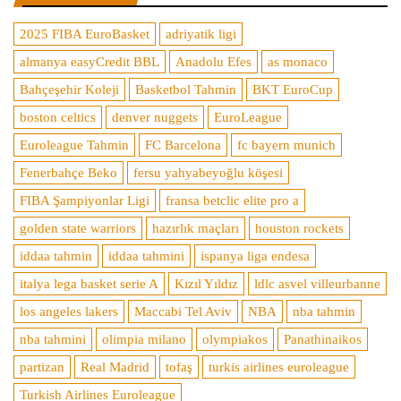
2025 FIBA EuroBasket
adriyatik ligi
almanya easyCredit BBL
Anadolu Efes
as monaco
Bahçeşehir Koleji
Basketbol Tahmin
BKT EuroCup
boston celtics
denver nuggets
EuroLeague
Euroleague Tahmin
FC Barcelona
fc bayern munich
Fenerbahçe Beko
fersu yahyabeyoğlu köşesi
FIBA Şampiyonlar Ligi
fransa betclic elite pro a
golden state warriors
hazırlık maçları
houston rockets
iddaa tahmin
iddaa tahmini
ispanya liga endesa
italya lega basket serie A
Kızıl Yıldız
ldlc asvel villeurbanne
los angeles lakers
Maccabi Tel Aviv
NBA
nba tahmin
nba tahmini
olimpia milano
olympiakos
Panathinaikos
partizan
Real Madrid
tofaş
turkis airlines euroleague
Turkish Airlines Euroleague