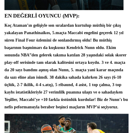
EN DEĞERLİ OYUNCU (MVP):
Koç Ataman’ın gelişiyle son sıralardan kurtulup müthiş bir çıkış
yakalayan
Panathinaikos
, 5.maçta Maccabi engelini geçerek 12 yıl
süren Final Four özlemini de sonlandırmış oldu! Bu müthiş
başarının başmimarı da kuşkusuz
Kendrick Nunn
oldu. Ekim
sonunda NBA”den gelerek takıma katılan 28 yaşındaki solak skorer
play-off serisinde tam olarak kalitesini ortaya koydu. 3 ve 4. maçta
da 20 sayı bandını aşmış olan Nunn, 5. maçta yani karar maçında
da sazı eline alan isimdi. 38 dakika sahada kalırken 26 sayı (6-10
üçlük, 2-7 ikilik, 4-4 s.atış), 5 ribaund, 4 asist, 1 top çalma, 3 top
kaybı istatistikleriyle 27 verimlilk puanına ulaştı ve o sahadayken
Yeşiller, Maccabi’ye +10 farkla üstünlük kurdular! Biz de Nunn’ı bu
nefis peformansıyla beraber beşinci maçların MVP’si seçiyoruz.