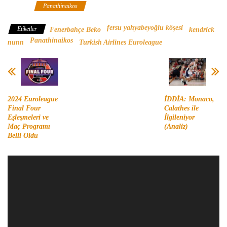
Köşesi
Panathinaikos
fersu yahyabeyoğlu köşesi
Etiketler
Fenerbahçe Beko
kendrick
Panathinaikos
nunn
Turkish Airlines Euroleague
2024 Euroleague
İDDİA: Monaco,
Final Four
Calathes ile
Eşleşmeleri ve
İlgileniyor
Maç Programı
(Analiz)
Belli Oldu
Video
oynatıcı