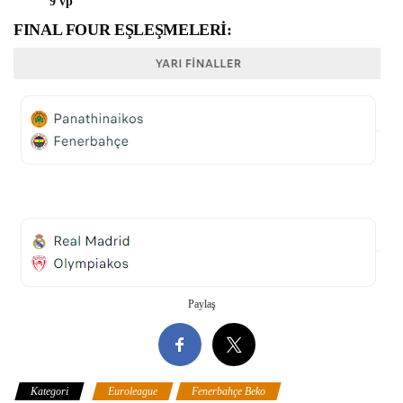
9 vp
FINAL FOUR EŞLEŞMELERİ:
Paylaş
Kategori
Euroleague
Fenerbahçe Beko
Fersu Yahyabeyoğlu