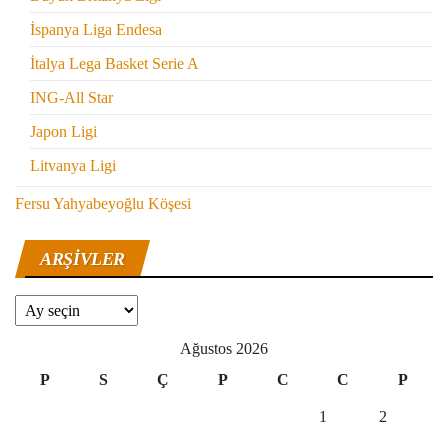
İspanya Liga Endesa
İtalya Lega Basket Serie A
ING-All Star
Japon Ligi
Litvanya Ligi
Fersu Yahyabeyoğlu Köşesi
ARŞIVLER
Arşivler
Ağustos 2026
P
S
Ç
P
C
C
P
1
2