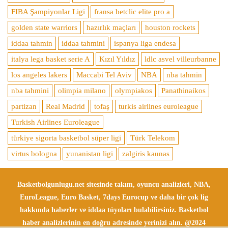
FIBA Şampiyonlar Ligi
fransa betclic elite pro a
golden state warriors
hazırlık maçları
houston rockets
iddaa tahmin
iddaa tahmini
ispanya liga endesa
italya lega basket serie A
Kızıl Yıldız
ldlc asvel villeurbanne
los angeles lakers
Maccabi Tel Aviv
NBA
nba tahmin
nba tahmini
olimpia milano
olympiakos
Panathinaikos
partizan
Real Madrid
tofaş
turkis airlines euroleague
Turkish Airlines Euroleague
türkiye sigorta basketbol süper ligi
Türk Telekom
virtus bologna
yunanistan ligi
zalgiris kaunas
Basketbolgunlugu.net sitesinde takım, oyuncu analizleri, NBA,
EuroLeague, Euro Basket, 7days Eurocup ve daha bir çok lig
hakkında haberler ve iddaa tüyoları bulabilirsiniz. Basketbol
haber analizlerinin en doğru adresinde yerinizi alın. @2024