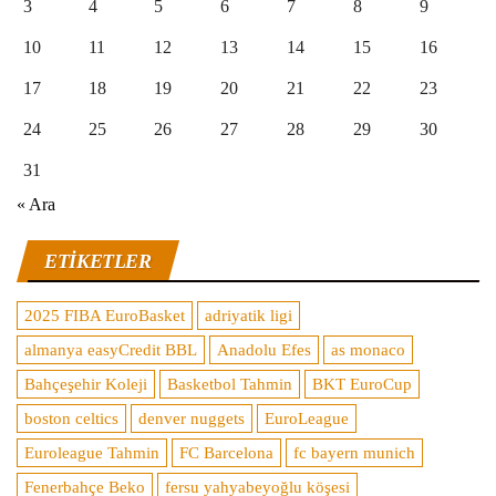
3
4
5
6
7
8
9
10
11
12
13
14
15
16
17
18
19
20
21
22
23
24
25
26
27
28
29
30
31
« Ara
ETIKETLER
2025 FIBA EuroBasket
adriyatik ligi
almanya easyCredit BBL
Anadolu Efes
as monaco
Bahçeşehir Koleji
Basketbol Tahmin
BKT EuroCup
boston celtics
denver nuggets
EuroLeague
Euroleague Tahmin
FC Barcelona
fc bayern munich
Fenerbahçe Beko
fersu yahyabeyoğlu köşesi