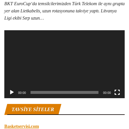
BKT EuroCup‘da temsilcilerimizden Türk Telekom ile aynı grupta
yer alan Lietkabelis, uzun rotasyonuna takviye yaptı. Litvanya
Ligi ekibi Sırp uzun…
Video
oynatıcı
00:00
00:00
TAVSIYE SITELER
Basketservisi.com