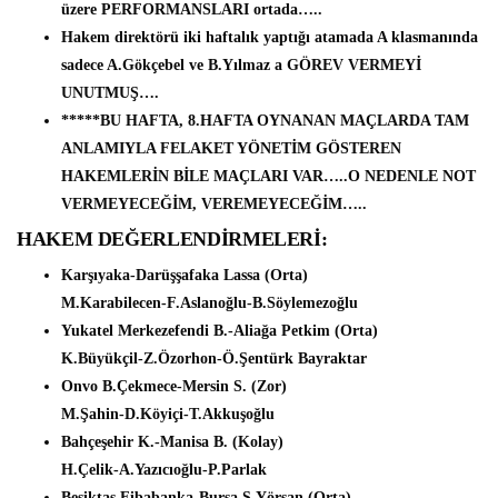
üzere PERFORMANSLARI ortada…..
Hakem direktörü iki haftalık yaptığı atamada A klasmanında
sadece A.Gökçebel ve B.Yılmaz a GÖREV VERMEYİ
UNUTMUŞ….
****
*
BU HAFTA, 8.HAFTA OYNANAN MAÇLARDA TAM
ANLAMIYLA FELAKET YÖNETİM GÖSTEREN
HAKEMLERİN BİLE MAÇLARI VAR…..O NEDENLE NOT
VERMEYECEĞİM, VEREMEYECEĞİM…..
HAKEM DEĞERLENDİRMELERİ:
Karşıyaka-Darüşşafaka Lassa (Orta)
M.Karabilecen-F.Aslanoğlu-B.Söylemezoğlu
Yukatel Merkezefendi B.-Aliağa Petkim (Orta)
K.Büyükçil-Z.Özorhon-Ö.Şentürk Bayraktar
Onvo B.Çekmece-Mersin S. (Zor)
M.Şahin-D.Köyiçi-T.Akkuşoğlu
Bahçeşehir K.-Manisa B. (Kolay)
H.Çelik-A.Yazıcıoğlu-P.Parlak
Beşiktaş Fibabanka-Bursa S.Yörsan (Orta)