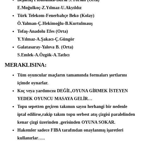
E.Moğulkoç-Z.Yılmaz-U.Akyıldız
Türk Telekom-Fenerbahçe Beko (Kolay)
Ö.Yalman-Ç.Hekimoğlu-B.Kurtulmauş
Tofaş-Anadolu Efes (Orta)
Y.Yılmaz-A.Şakacı-Ç.Güngör
Galatasaray-Yalova B. (Orta)
S.Emlek-A.Özgök-A.Tatlıcı
MERAKLISINA:
Tüm oyuncular maçların tamamında formaları şortlarını
içimde oynarlar.
Koç veya yardımcısı DEĞİL,OYUNA GİRMEK İSTEYEN
YEDEK OYUNCU MASAYA GELİR…
Topu sepetten geçiren takımın sayısı herhangi bir nedenle
iptal edilirse,rakip takım topu serbest atış çizgisi paralelinden
kenar çizgi üzerinden ,gerisinden OYUNA SOKAR.
Hakemler sadece FIBA tarafından onaylanmış işaretleri
kullanırlar…..