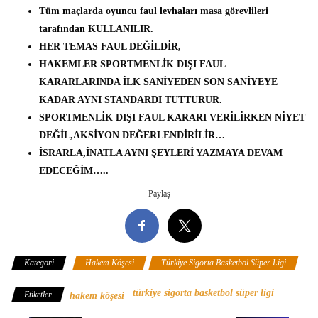
Tüm maçlarda oyuncu faul levhaları masa görevlileri
tarafından KULLANILIR.
HER TEMAS FAUL DEĞİLDİR,
HAKEMLER SPORTMENLİK DIŞI FAUL
KARARLARINDA İLK SANİYEDEN SON SANİYEYE
KADAR AYNI STANDARDI TUTTURUR.
SPORTMENLİK DIŞI FAUL KARARI VERİLİRKEN NİYET
DEĞİL,AKSİYON DEĞERLENDİRİLİR…
İSRARLA,İNATLA AYNI ŞEYLERİ YAZMAYA DEVAM
EDECEĞİM…..
Paylaş
Kategori
Hakem Köşesi
Türkiye Sigorta Basketbol Süper Ligi
türkiye sigorta basketbol süper ligi
Etiketler
hakem köşesi