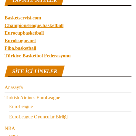
TAVSIYE SITELER
Basketservisi.com
Championsleague.basketball
Eurocupbasketball
Euroleague.net
Fiba.basketball
Türkiye Basketbol Federasyonu
SITE IÇI LINKLER
Anasayfa
Turkish Airlines EuroLeague
EuroLeague
EuroLeague Oyuncular Birliği
NBA