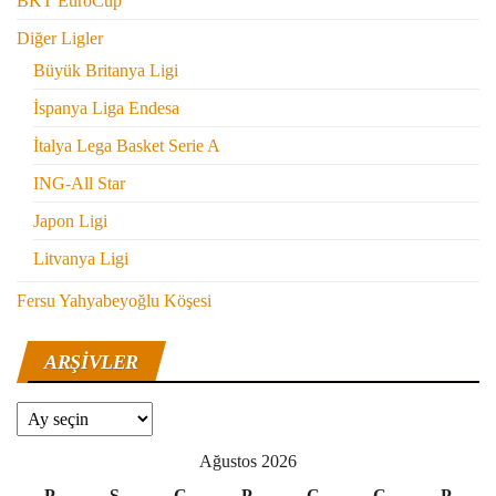
BKT EuroCup
Diğer Ligler
Büyük Britanya Ligi
İspanya Liga Endesa
İtalya Lega Basket Serie A
ING-All Star
Japon Ligi
Litvanya Ligi
Fersu Yahyabeyoğlu Köşesi
ARŞIVLER
Arşivler
Ağustos 2026
P
S
Ç
P
C
C
P