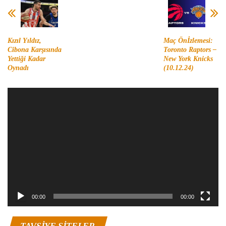
Kızıl Yıldız,
Maç Önİzlemesi:
Cibona Karşısında
Toronto Raptors –
Yettiği Kadar
New York Knicks
Oynadı
(10.12.24)
Video
oynatıcı
00:00
00:00