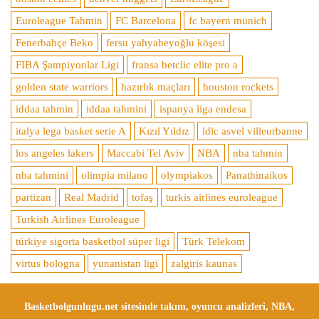
Euroleague Tahmin
FC Barcelona
fc bayern munich
Fenerbahçe Beko
fersu yahyabeyoğlu köşesi
FIBA Şampiyonlar Ligi
fransa betclic elite pro a
golden state warriors
hazırlık maçları
houston rockets
iddaa tahmin
iddaa tahmini
ispanya liga endesa
italya lega basket serie A
Kızıl Yıldız
ldlc asvel villeurbanne
los angeles lakers
Maccabi Tel Aviv
NBA
nba tahmin
nba tahmini
olimpia milano
olympiakos
Panathinaikos
partizan
Real Madrid
tofaş
turkis airlines euroleague
Turkish Airlines Euroleague
türkiye sigorta basketbol süper ligi
Türk Telekom
virtus bologna
yunanistan ligi
zalgiris kaunas
Basketbolgunlugu.net sitesinde takım, oyuncu analizleri, NBA,