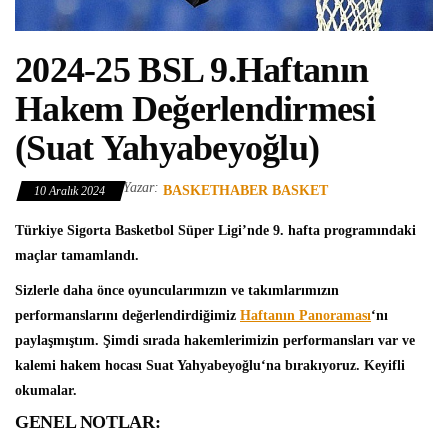
2024-25 BSL 9.Haftanın
Hakem Değerlendirmesi
(Suat Yahyabeyoğlu)
Yazar:
BASKETHABER BASKET
10 Aralık 2024
Türkiye Sigorta Basketbol Süper Ligi
’nde 9. hafta programındaki
maçlar tamamlandı.
Sizlerle daha önce oyuncularımızın ve takımlarımızın
performanslarını değerlendirdiğimiz
Haftanın Panoraması
‘nı
paylaşmıştım. Şimdi sırada hakemlerimizin performansları var ve
kalemi hakem hocası
Suat Yahyabeyoğlu
‘na bırakıyoruz. Keyifli
okumalar.
GENEL NOTLAR: