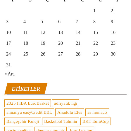
1
2
3
4
5
6
7
8
9
10
11
12
13
14
15
16
17
18
19
20
21
22
23
24
25
26
27
28
29
30
31
« Ara
ETIKETLER
2025 FIBA EuroBasket
adriyatik ligi
almanya easyCredit BBL
Anadolu Efes
as monaco
Bahçeşehir Koleji
Basketbol Tahmin
BKT EuroCup
boston celtics
denver nuggets
EuroLeague