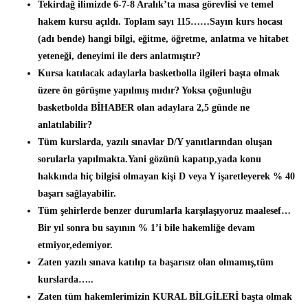
Tekirdağ ilimizde 6-7-8 Aralık’ta masa görevlisi ve temel
hakem kursu açıldı. Toplam sayı 115……Sayın kurs hocası
(adı bende) hangi bilgi, eğitme, öğretme, anlatma ve hitabet
yeteneği, deneyimi ile ders anlatmıştır?
Kursa katılacak adaylarla basketbolla ilgileri başta olmak
üzere ön görüşme yapılmış mıdır? Yoksa çoğunluğu
basketbolda BİHABER olan adaylara 2,5 günde ne
anlatılabilir?
Tüm kurslarda, yazılı sınavlar D/Y yanıtlarından oluşan
sorularla yapılmakta.Yani gözünü kapatıp,yada konu
hakkında hiç bilgisi olmayan kişi D veya Y işaretleyerek % 40
başarı sağlayabilir.
Tüm şehirlerde benzer durumlarla karşılaşıyoruz maalesef…
Bir yıl sonra bu sayının % 1’i bile hakemliğe devam
etmiyor,edemiyor.
Zaten yazılı sınava katılıp ta başarısız olan olmamış,tüm
kurslarda…..
Zaten tüm hakemlerimizin KURAL BİLGİLERİ başta olmak