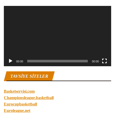
Video
oynatıcı
00:00
00:00
TAVSIYE SITELER
Basketservisi.com
Championsleague.basketball
Eurocupbasketball
Euroleague.net