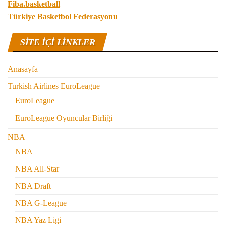
Fiba.basketball
Türkiye Basketbol Federasyonu
SITE IÇI LINKLER
Anasayfa
Turkish Airlines EuroLeague
EuroLeague
EuroLeague Oyuncular Birliği
NBA
NBA
NBA All-Star
NBA Draft
NBA G-League
NBA Yaz Ligi