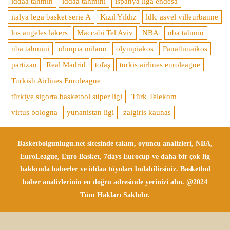
iddaa tahmin
iddaa tahmini
ispanya liga endesa
italya lega basket serie A
Kızıl Yıldız
ldlc asvel villeurbanne
los angeles lakers
Maccabi Tel Aviv
NBA
nba tahmin
nba tahmini
olimpia milano
olympiakos
Panathinaikos
partizan
Real Madrid
tofaş
turkis airlines euroleague
Turkish Airlines Euroleague
türkiye sigorta basketbol süper ligi
Türk Telekom
virtus bologna
yunanistan ligi
zalgiris kaunas
Basketbolgunlugu.net sitesinde takım, oyuncu analizleri, NBA,
EuroLeague, Euro Basket, 7days Eurocup ve daha bir çok lig
hakkında haberler ve iddaa tüyoları bulabilirsiniz. Basketbol
haber analizlerinin en doğru adresinde yerinizi alın. @2024
Tüm Hakları Saklıdır.