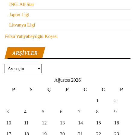
ING-All Star
Japon Ligi
Litvanya Ligi
Fersu Yahyabeyoğlu Köşesi
ARŞIVLER
Arşivler
Ağustos 2026
P
S
Ç
P
C
C
P
1
2
3
4
5
6
7
8
9
10
11
12
13
14
15
16
17
18
19
20
21
22
23