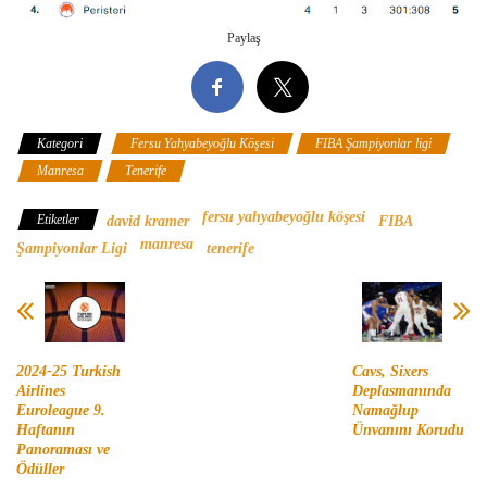
Paylaş
Kategori
Fersu Yahyabeyoğlu Köşesi
FIBA Şampiyonlar ligi
Manresa
Tenerife
fersu yahyabeyoğlu köşesi
Etiketler
david kramer
FIBA
manresa
Şampiyonlar Ligi
tenerife
2024-25 Turkish
Cavs, Sixers
Airlines
Deplasmanında
Euroleague 9.
Namağlup
Haftanın
Ünvanını Korudu
Panoraması ve
Ödüller