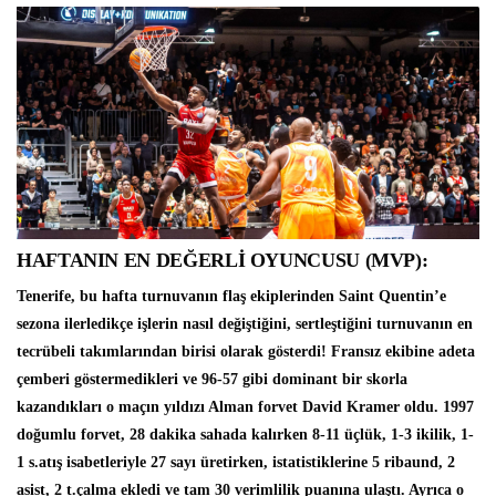
HAFTANIN EN DEĞERLİ OYUNCUSU (MVP):
Tenerife
, bu hafta turnuvanın flaş ekiplerinden Saint Quentin’e
sezona ilerledikçe işlerin nasıl değiştiğini, sertleştiğini turnuvanın en
tecrübeli takımlarından birisi olarak gösterdi! Fransız ekibine adeta
çemberi göstermedikleri ve 96-57 gibi dominant bir skorla
kazandıkları o maçın yıldızı Alman forvet
David Kramer
oldu. 1997
doğumlu forvet, 28 dakika sahada kalırken 8-11 üçlük, 1-3 ikilik, 1-
1 s.atış isabetleriyle 27 sayı üretirken, istatistiklerine 5 ribaund, 2
asist, 2 t.çalma ekledi ve tam 30 verimlilik puanına ulaştı. Ayrıca o