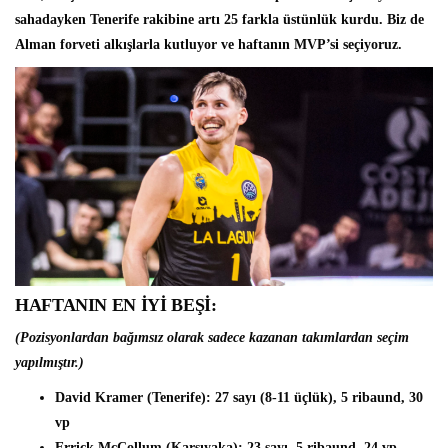
sahadayken Tenerife rakibine artı 25 farkla üstünlük kurdu. Biz de
Alman forveti alkışlarla kutluyor ve haftanın MVP’si seçiyoruz.
HAFTANIN EN İYİ BEŞİ:
(Pozisyonlardan bağımsız olarak sadece kazanan takımlardan seçim
yapılmıştır.)
David Kramer (Tenerife)
: 27 sayı (8-11 üçlük), 5 ribaund, 30
vp
Errick McCollum (Karşıyaka)
: 23 sayı, 5 ribaund, 24 vp