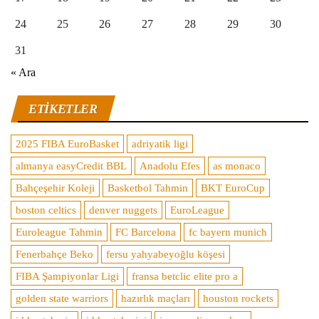
24
25
26
27
28
29
30
31
« Ara
ETIKETLER
2025 FIBA EuroBasket
adriyatik ligi
almanya easyCredit BBL
Anadolu Efes
as monaco
Bahçeşehir Koleji
Basketbol Tahmin
BKT EuroCup
boston celtics
denver nuggets
EuroLeague
Euroleague Tahmin
FC Barcelona
fc bayern munich
Fenerbahçe Beko
fersu yahyabeyoğlu köşesi
FIBA Şampiyonlar Ligi
fransa betclic elite pro a
golden state warriors
hazırlık maçları
houston rockets