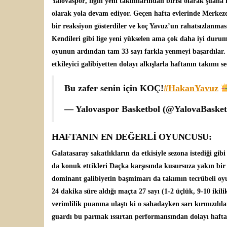
Yalovaspor
, ligin yeni takımlarından birisi olarak şuana
olarak yola devam ediyor. Geçen hafta evlerinde Merkezef
bir reaksiyon gösterdiler ve koç Yavuz’un rahatsızlanmas
Kendileri gibi lige yeni yükselen ama çok daha iyi duru
oyunun ardından tam 33 sayı farkla yenmeyi başardılar. B
etkileyici galibiyetten dolayı alkışlarla haftanın takımı s
Bu zafer senin için KOÇ!
#HakanYavuz
— Yalovaspor Basketbol (@YalovaBaske
HAFTANIN EN DEĞERLİ OYUNCUSU:
Galatasaray
sakatlıkların da etkisiyle sezona istediği g
da konuk ettikleri Daçka karşısında kusursuza yakın bir 
dominant galibiyetin başmimarı da takımın tecrübeli o
24 dakika süre aldığı maçta 27 sayı (1-2 üçlük, 9-10 ikilik
verimlilik puanına ulaştı ki o sahadayken sarı kırmızılıl
guardı bu parmak ıssırtan performansından dolayı hafta