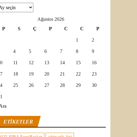
şivler
Ağustos 2026
P
S
Ç
P
C
C
P
1
2
4
5
6
7
8
9
0
11
12
13
14
15
16
7
18
19
20
21
22
23
4
25
26
27
28
29
30
1
Ara
ETIKETLER
2025 FIBA EuroBasket
adriyatik ligi