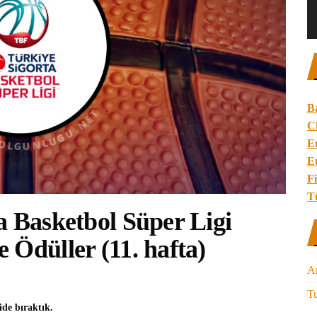
B
C
E
E
Fi
T
a Basketbol Süper Ligi
 Ödüller (11. hafta)
A
Tu
ide bıraktık.