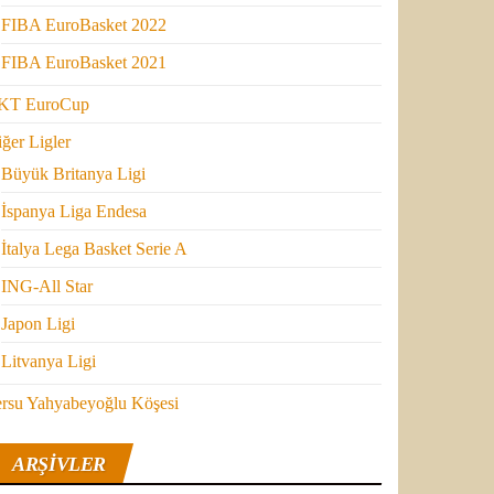
FIBA EuroBasket 2022
FIBA EuroBasket 2021
KT EuroCup
ğer Ligler
Büyük Britanya Ligi
İspanya Liga Endesa
İtalya Lega Basket Serie A
ING-All Star
Japon Ligi
Litvanya Ligi
ersu Yahyabeyoğlu Köşesi
ARŞIVLER