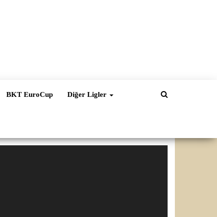
BKT EuroCup
Diğer Ligler
ideo
natıcı