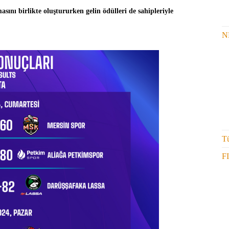
ını birlikte oluştururken gelin ödülleri de sahipleriyle
N
Tü
F