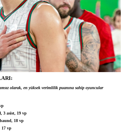
ARI:
ımsız olarak, en yüksek verimlilik puanına sahip oyuncular
 vp
, 3 asist, 19 vp
ribaund, 18 vp
, 17 vp