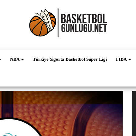
Basketbol
NBA, FIBA,
EuroLeague,
Haber
Süper Lig ve
NBA
Türkiye Sigorta Basketbol Süper Ligi
FIBA
Dünya
Ligleri
V
oy