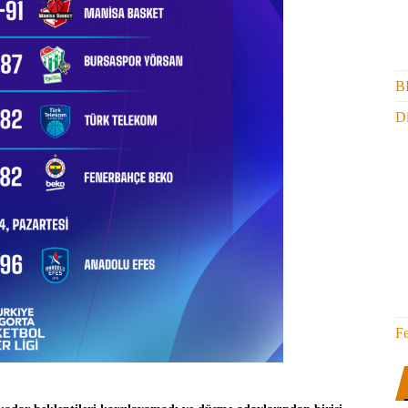
B
Di
F