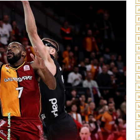
B
f
f
f
h
i
i
l
M
o
p