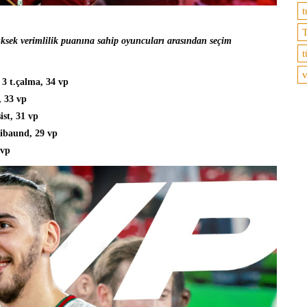
t
T
ksek verimlilik puanına sahip oyuncuları arasından seçim
t
v
, 3 t.çalma, 34 vp
, 33 vp
ist, 31 vp
 ribaund, 29 vp
 vp