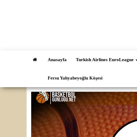
İçeriğe
atla
Anasayfa
Turkish Airlines EuroLeague
Fersu Yahyabeyoğlu Köşesi