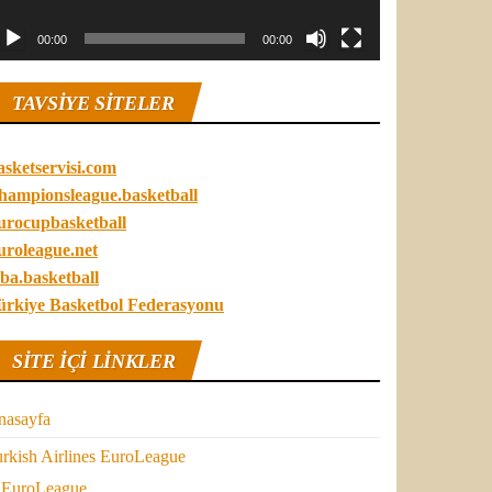
00:00
00:00
TAVSIYE SITELER
asketservisi.com
hampionsleague.basketball
urocupbasketball
uroleague.net
ba.basketball
ürkiye Basketbol Federasyonu
SITE IÇI LINKLER
nasayfa
rkish Airlines EuroLeague
EuroLeague