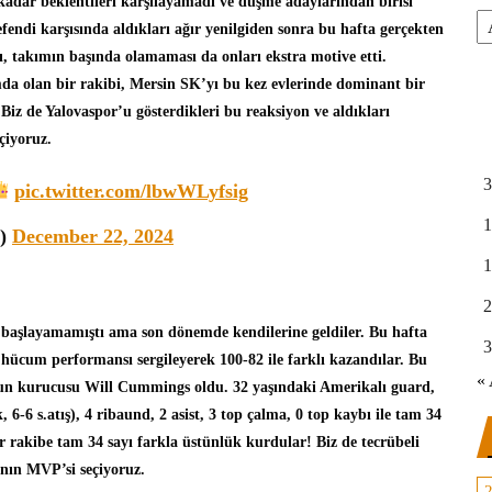
 kadar beklentileri karşılayamadı ve düşme adaylarından birisi
Ar
endi karşısında aldıkları ağır yenilgiden sonra bu hafta gerçekten
ı, takımın başında olamaması da onları ekstra motive etti.
mda olan bir rakibi, Mersin SK’yı bu kez evlerinde dominant bir
iz de Yalovaspor’u gösterdikleri bu reaksiyon ve aldıkları
eçiyoruz.
3
pic.twitter.com/lbwWLyfsig
1
t)
December 22, 2024
1
2
ibi başlayamamıştı ama son dönemde kendilerine geldiler. Bu hafta
3
hücum performansı sergileyerek 100-82 ile farklı kazandılar. Bu
« 
yun kurucusu
Will Cummings
oldu. 32 yaşındaki Amerikalı guard,
, 6-6 s.atış), 4 ribaund, 2 asist, 3 top çalma, 0 top kaybı ile tam 34
ar rakibe tam 34 sayı farkla üstünlük kurdular! Biz de tecrübeli
nın MVP’si seçiyoruz.