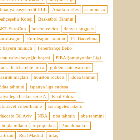
almanya easyCredit BBL
Anadolu Efes
as monaco
ahçeşehir Koleji
Basketbol Tahmin
BKT EuroCup
boston celtics
denver nuggets
EuroLeague
Euroleague Tahmin
FC Barcelona
c bayern munich
Fenerbahçe Beko
ersu yahyabeyoğlu köşesi
FIBA Şampiyonlar Ligi
ransa betclic elite pro a
golden state warriors
azırlık maçları
houston rockets
iddaa tahmin
ddaa tahmini
ispanya liga endesa
talya lega basket serie A
Kızıl Yıldız
dlc asvel villeurbanne
los angeles lakers
accabi Tel Aviv
NBA
nba tahmin
nba tahmini
limpia milano
olympiakos
Panathinaikos
artizan
Real Madrid
tofaş