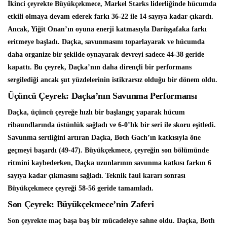
İkinci çeyrekte Büyükçekmece, Markel Starks liderliğinde hücumda
etkili olmaya devam ederek farkı 36-22 ile 14 sayıya kadar çıkardı.
Ancak, Yiğit Onan’ın oyuna enerji katmasıyla Darüşşafaka farkı
eritmeye başladı. Daçka, savunmasını toparlayarak ve hücumda
daha organize bir şekilde oynayarak devreyi sadece 44-38 geride
kapattı. Bu çeyrek, Daçka’nın daha dirençli bir performans
sergilediği ancak şut yüzdelerinin istikrarsız olduğu bir dönem oldu.
Üçüncü Çeyrek: Daçka’nın Savunma Performansı
Daçka, üçüncü çeyreğe hızlı bir başlangıç yaparak hücum
ribaundlarında üstünlük sağladı ve 6-0’lık bir seri ile skoru eşitledi.
Savunma sertliğini artıran Daçka, Both Gach’ın katkısıyla öne
geçmeyi başardı (49-47). Büyükçekmece, çeyreğin son bölümünde
ritmini kaybederken, Daçka uzunlarının savunma katkısı farkın 6
sayıya kadar çıkmasını sağladı. Teknik faul kararı sonrası
Büyükçekmece çeyreği 58-56 geride tamamladı.
Son Çeyrek: Büyükçekmece’nin Zaferi
Son çeyrekte maç başa baş bir mücadeleye sahne oldu. Daçka, Both