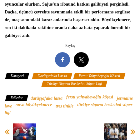
oyuncular olurken, Sajus’un ribaund katkısı galibiyeti perçinledi.
Daçka, üçüncü çeyrekte savunmada etkili bir performans sergilese
de, maç sonundaki karar anlarında başarısız oldu. Büyükçekmece,
son iki dakikada rakibine oranla daha az hata yaparak önemli bir
galibiyet aldı.
Paylaş
Kategori
Darüşşafaka Lassa
Fersu Yahyabeyoğlu Köşesi
Onvo Büyükçekmece
Türkiye Sigorta Basketbol Süper Ligi
fersu yahyabeyoğlu köşesi
Etiketler
darüşşafaka lassa
jermaine
onvo büyükçekmece
türkiye sigorta basketbol süper
love
tres tinkle
ligi