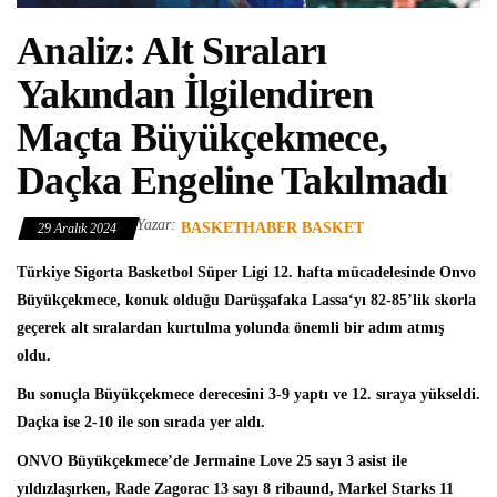
Analiz: Alt Sıraları
Yakından İlgilendiren
Maçta Büyükçekmece,
Daçka Engeline Takılmadı
Yazar:
BASKETHABER BASKET
29 Aralık 2024
Türkiye Sigorta Basketbol Süper Ligi
12. hafta mücadelesinde
Onvo
Büyükçekmece
, konuk olduğu
Darüşşafaka Lassa
‘yı 82-85’lik skorla
geçerek alt sıralardan kurtulma yolunda önemli bir adım atmış
oldu.
Bu sonuçla Büyükçekmece derecesini 3-9 yaptı ve 12. sıraya yükseldi.
Daçka ise 2-10 ile son sırada yer aldı.
ONVO Büyükçekmece’de
Jermaine Love
25 sayı 3 asist ile
yıldızlaşırken, Rade Zagorac 13 sayı 8 ribaund, Markel Starks 11