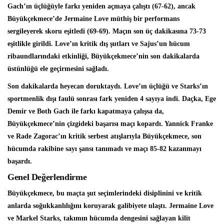
Gach’ın üçlüğüyle farkı yeniden açmaya çalıştı (67-62), ancak
Büyükçekmece’de Jermaine Love müthiş bir performans
sergileyerek skoru eşitledi (69-69). Maçın son üç dakikasına 73-73
eşitlikle girildi. Love’ın kritik dış şutları ve Sajus’un hücum
ribaundlarındaki etkinliği, Büyükçekmece’nin son dakikalarda
üstünlüğü ele geçirmesini sağladı.
Son dakikalarda heyecan doruktaydı. Love’ın üçlüğü ve Starks’ın
sportmenlik dışı faulü sonrası fark yeniden 4 sayıya indi. Daçka, Ege
Demir ve Both Gach ile farkı kapatmaya çalışsa da,
Büyükçekmece’nin çizgideki başarısı maçı kopardı. Yannick Franke
ve Rade Zagorac’ın kritik serbest atışlarıyla Büyükçekmece, son
hücumda rakibine sayı şansı tanımadı ve maçı 85-82 kazanmayı
başardı.
Genel Değerlendirme
Büyükçekmece, bu maçta şut seçimlerindeki disiplinini ve kritik
anlarda soğukkanlılığını koruyarak galibiyete ulaştı. Jermaine Love
ve Markel Starks, takımın hücumda dengesini sağlayan kilit