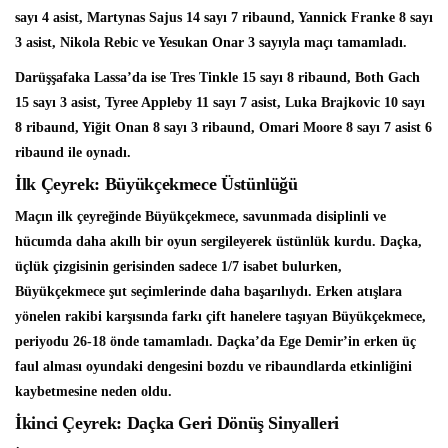
sayı 4 asist, Martynas Sajus 14 sayı 7 ribaund, Yannick Franke 8 sayı
3 asist, Nikola Rebic ve Yesukan Onar 3 sayıyla maçı tamamladı.
Darüşşafaka Lassa’da ise
Tres Tinkle
15 sayı 8 ribaund, Both Gach
15 sayı 3 asist, Tyree Appleby 11 sayı 7 asist, Luka Brajkovic 10 sayı
8 ribaund, Yiğit Onan 8 sayı 3 ribaund, Omari Moore 8 sayı 7 asist 6
ribaund ile oynadı.
İlk Çeyrek: Büyükçekmece Üstünlüğü
Maçın ilk çeyreğinde Büyükçekmece, savunmada disiplinli ve
hücumda daha akıllı bir oyun sergileyerek üstünlük kurdu. Daçka,
üçlük çizgisinin gerisinden sadece 1/7 isabet bulurken,
Büyükçekmece şut seçimlerinde daha başarılıydı. Erken atışlara
yönelen rakibi karşısında farkı çift hanelere taşıyan Büyükçekmece,
periyodu 26-18 önde tamamladı. Daçka’da Ege Demir’in erken üç
faul alması oyundaki dengesini bozdu ve ribaundlarda etkinliğini
kaybetmesine neden oldu.
İkinci Çeyrek: Daçka Geri Dönüş Sinyalleri