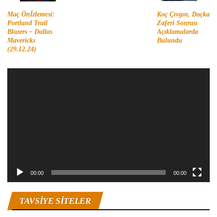
Maç Önİzlemesi:
Koç Çıvgın, Daçka
Portland Trail
Zaferi Sonrası
Blazers – Dallas
Açıklamalarda
Mavericks
Bulundu
(29.12.24)
Video
oynatıcı
00:00
00:00
TAVSIYE SITELER