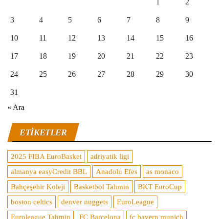
1
2
3
4
5
6
7
8
9
10
11
12
13
14
15
16
17
18
19
20
21
22
23
24
25
26
27
28
29
30
31
« Ara
ETIKETLER
2025 FIBA EuroBasket
adriyatik ligi
almanya easyCredit BBL
Anadolu Efes
as monaco
Bahçeşehir Koleji
Basketbol Tahmin
BKT EuroCup
boston celtics
denver nuggets
EuroLeague
Euroleague Tahmin
FC Barcelona
fc bayern munich