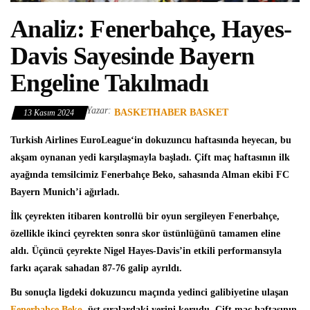
Analiz: Fenerbahçe, Hayes-
Davis Sayesinde Bayern
Engeline Takılmadı
Yazar:
BASKETHABER BASKET
13 Kasım 2024
Turkish Airlines EuroLeague
‘in dokuzuncu haftasında heyecan, bu
akşam oynanan yedi karşılaşmayla başladı. Çift maç haftasının ilk
ayağında temsilcimiz
Fenerbahçe Beko
, sahasında Alman ekibi
FC
Bayern Munich
’i ağırladı.
İlk çeyrekten itibaren kontrollü bir oyun sergileyen Fenerbahçe,
özellikle ikinci çeyrekten sonra skor üstünlüğünü tamamen eline
aldı. Üçüncü çeyrekte Nigel Hayes-Davis’in etkili performansıyla
farkı açarak sahadan 87-76 galip ayrıldı.
Bu sonuçla ligdeki dokuzuncu maçında yedinci galibiyetine ulaşan
Fenerbahçe Beko
, üst sıralardaki yerini korudu. Çift maç haftasının