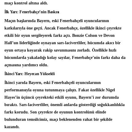
maçı kontrol altına aldı.
İlk Yarı: Fenerbahçe’nin Baskısı
Maçın başlarında Bayern, eski Fenerbahçeli oyuncularının
katkılarıyla öne geçti. Ancak Fenerbahçe, özellikle ikinci çeyrekte
etkili bir oyun sergileyerek farkı açtı. Bonzie Colson ve Devon
Hall’un liderliğinde oynayan sarı-lacivertliler, hücumda akıcı bir
oyun ortaya koyarak rakip savunmasını zorladı. Özellikle hızlı
hücumlarda yakaladığı kolay sayılar, Fenerbahçe’nin farkı daha da
açmasına yardımcı oldu.
İkinci Yarı: Heyecan Yükseldi
İkinci yarıda Bayern, eski Fenerbahçeli oyuncularının
performansıyla oyuna tutunmaya çalıştı. Fakat özellikle Nigel
Hayes’in üçüncü çeyrekteki etkili oyunu, Bayern’i zor durumda
bıraktı. Sarı-lacivertliler, önemli anlarda gösterdiği soğukkanlılıkla
farkı korudu. Son çeyrekte de oyunun kontrolünü elinde
bulunduran temsilcimiz, maçı beklenenden rahat bir şekilde
kazandı.