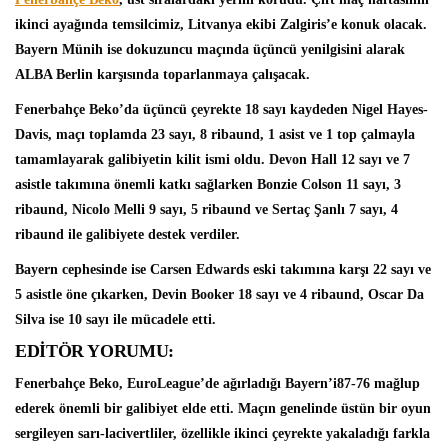
ikinci ayağında temsilcimiz, Litvanya ekibi Zalgiris’e konuk olacak.
Bayern Münih ise dokuzuncu maçında üçüncü yenilgisini alarak
ALBA Berlin karşısında toparlanmaya çalışacak.
Fenerbahçe Beko’da üçüncü çeyrekte 18 sayı kaydeden
Nigel Hayes-
Davis
, maçı toplamda 23 sayı, 8 ribaund, 1 asist ve 1 top çalmayla
tamamlayarak galibiyetin kilit ismi oldu. Devon Hall 12 sayı ve 7
asistle takımına önemli katkı sağlarken Bonzie Colson 11 sayı, 3
ribaund, Nicolo Melli 9 sayı, 5 ribaund ve Sertaç Şanlı 7 sayı, 4
ribaund ile galibiyete destek verdiler.
Bayern cephesinde ise
Carsen Edwards
eski takımına karşı 22 sayı ve
5 asistle öne çıkarken, Devin Booker 18 sayı ve 4 ribaund, Oscar Da
Silva ise 10 sayı ile mücadele etti.
EDİTÖR YORUMU:
Fenerbahçe Beko, EuroLeague’de ağırladığı Bayern’i87-76 mağlup
ederek önemli bir galibiyet elde etti. Maçın genelinde üstün bir oyun
sergileyen sarı-lacivertliler, özellikle ikinci çeyrekte yakaladığı farkla