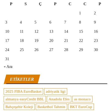
P
S
Ç
P
C
C
P
1
2
3
4
5
6
7
8
9
10
11
12
13
14
15
16
17
18
19
20
21
22
23
24
25
26
27
28
29
30
31
« Ara
ETIKETLER
2025 FIBA EuroBasket
adriyatik ligi
almanya easyCredit BBL
Anadolu Efes
as monaco
Bahçeşehir Koleji
Basketbol Tahmin
BKT EuroCup