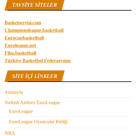
TAVSIYE SITELER
Basketservisi.com
Championsleague.basketball
Eurocupbasketball
Euroleague.net
Fiba.basketball
Türkiye Basketbol Federasyonu
SITE IÇI LINKLER
Anasayfa
Turkish Airlines EuroLeague
EuroLeague
EuroLeague Oyuncular Birliği
NBA