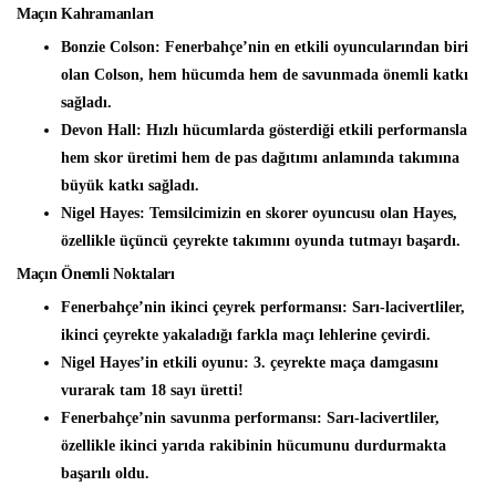
Maçın Kahramanları
Bonzie Colson:
Fenerbahçe’nin en etkili oyuncularından biri
olan Colson, hem hücumda hem de savunmada önemli katkı
sağladı.
Devon Hall:
Hızlı hücumlarda gösterdiği etkili performansla
hem skor üretimi hem de pas dağıtımı anlamında takımına
büyük katkı sağladı.
Nigel Hayes:
Temsilcimizin en skorer oyuncusu olan Hayes,
özellikle üçüncü çeyrekte takımını oyunda tutmayı başardı.
Maçın Önemli Noktaları
Fenerbahçe’nin ikinci çeyrek performansı:
Sarı-lacivertliler,
ikinci çeyrekte yakaladığı farkla maçı lehlerine çevirdi.
Nigel Hayes’in etkili oyunu:
3. çeyrekte maça damgasını
vurarak tam 18 sayı üretti!
Fenerbahçe’nin savunma performansı:
Sarı-lacivertliler,
özellikle ikinci yarıda rakibinin hücumunu durdurmakta
başarılı oldu.