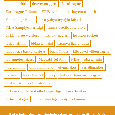
boston celtics
denver nuggets
EuroLeague
Euroleague Tahmin
FC Barcelona
fc bayern munich
Fenerbahçe Beko
fersu yahyabeyoğlu köşesi
FIBA Şampiyonlar Ligi
fransa betclic elite pro a
golden state warriors
hazırlık maçları
houston rockets
iddaa tahmin
iddaa tahmini
ispanya liga endesa
italya lega basket serie A
Kızıl Yıldız
ldlc asvel villeurbanne
los angeles lakers
Maccabi Tel Aviv
NBA
nba tahmin
nba tahmini
olimpia milano
olympiakos
Panathinaikos
partizan
Real Madrid
tofaş
turkis airlines euroleague
Turkish Airlines Euroleague
türkiye sigorta basketbol süper ligi
Türk Telekom
virtus bologna
yunanistan ligi
zalgiris kaunas
Basketbolgunlugu.net sitesinde takım, oyuncu analizleri, NBA,