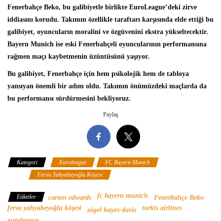
Fenerbahçe Beko, bu galibiyetle birlikte EuroLeague’deki zirve
iddiasını korudu. Takımın özellikle taraftarı karşısında elde ettiği bu
galibiyet, oyuncuların moralini ve özgüvenini ekstra yükseltecektir.
Bayern Munich ise eski Fenerbahçeli oyuncularının performansına
rağmen maçı kaybetmenin üzüntüsünü yaşıyor.
Bu galibiyet, Fenerbahçe için hem psikolojik hem de tabloya
yansıyan önemli bir adım oldu. Takımın önümüzdeki maçlarda da
bu performansı sürdürmesini bekliyoruz.
Paylaş
Kategori
Euroleague
FC Bayern Munich
Fenerbahçe
Beko
Fersu Yahyabeyoğlu Köşesi
fc bayern munich
Etiketler
carsen edwards
Fenerbahçe Beko
fersu yahyabeyoğlu köşesi
turkis airlines
nigel hayes-davis
euroleague