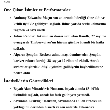
oldu.
Öne Çıkan İsimler ve Performanslar
Anthony Edwards
: Maçın son anlarında liderliği eline aldı ve
kritik üçlükle galibiyeti sağladı. İkinci yarıda sessiz kalmasına
rağmen 24 sayı üretti.
Julius Randle
: Takımın en skorer ismi olan Randle, 27 sayı ile
oynayarak Timberwolves’un hücum gücüne önemli bir katkı
sağladı.
Alperen Şengün
: Rockets adına maçı domine eden Şengün,
kariyer rekoru kırdığı 38 sayıya 12 ribaund ekledi. Ancak
serbest atışlardaki düşük yüzdesi galibiyetin kaybedilmesine
neden oldu.
İstatistiklerin Gösterdikleri
Boyalı Alan Mücadelesi
: Houston, boyalı alanda 66-40’lık
üstünlük sağladı, ancak bu fark galibiyete yetmedi.
Savunma Eksikliği
: Houston, savunmada Dillon Brooks’un
yokluğunu derinden hissetti ve son anlarda Edwards’ı