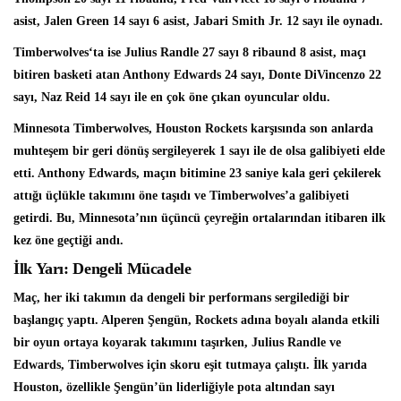
asist, Jalen Green 14 sayı 6 asist, Jabari Smith Jr. 12 sayı ile oynadı.
Timberwolves‘ta ise
Julius Randle
27 sayı 8 ribaund 8 asist, maçı
bitiren basketi atan Anthony Edwards 24 sayı, Donte DiVincenzo 22
sayı, Naz Reid 14 sayı ile en çok öne çıkan oyuncular oldu.
Minnesota Timberwolves, Houston Rockets karşısında son anlarda
muhteşem bir geri dönüş sergileyerek 1 sayı ile de olsa galibiyeti elde
etti. Anthony Edwards, maçın bitimine 23 saniye kala geri çekilerek
attığı üçlükle takımını öne taşıdı ve Timberwolves’a galibiyeti
getirdi. Bu, Minnesota’nın üçüncü çeyreğin ortalarından itibaren ilk
kez öne geçtiği andı.
İlk Yarı: Dengeli Mücadele
Maç, her iki takımın da dengeli bir performans sergilediği bir
başlangıç yaptı. Alperen Şengün, Rockets adına boyalı alanda etkili
bir oyun ortaya koyarak takımını taşırken, Julius Randle ve
Edwards, Timberwolves için skoru eşit tutmaya çalıştı. İlk yarıda
Houston, özellikle Şengün’ün liderliğiyle pota altından sayı