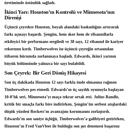
üretiminde üstünlük sağladı.
İkinci Yarı: Houston’ın Kontrolü ve Minnesota’nın
Direnişi
Üçüncü çeyrekte Houston, boyalı alandaki baskınlığını artırarak
farkı açmayı başardı. Şengün, hem skor hem de ribaundlarla
etkileyici bir performans sergiledi ve 38 sayı, 12 ribaund ile kariyer
rekorunu kırdı. Timberwolves ise üçüncü çeyreğin ortasından
itibaren hücumda zorlanmaya başladı. Edwards, ikinci yarının
büyük bölümünde yalnızca bir sayı bulabildi.
Son Çeyrek: Bir Geri Dönüş Hikayesi
Son üç dakikada Houston 12 sayı farkla önde olmasına rağmen
Timberwolves pes etmedi. Edwards’ın üç sayılık oyunuyla başlayan
10-0’lık seri, Minnesota’yı maça tekrar ortak etti. Julius Randle,
kritik bir smaçla farkı bire indirirken, Şengün’ün serbest atışlardaki
düşük yüzdesi Rockets’ın avantajını korumasını zorlaştırdı.
Edwards’ın son saniye üçlüğü, Timberwolves’a galibiyeti getirirken,
Houston’ın Fred VanVleet ile bulduğu son şut denemesi başarısız