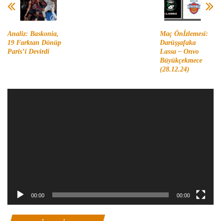
Analiz: Baskonia,
Maç Önİzlemesi:
19 Farktan Dönüp
Darüşşafaka
Paris’i Devirdi
Lassa – Onvo
Büyükçekmece
(28.12.24)
Video
oynatıcı
00:00
00:00