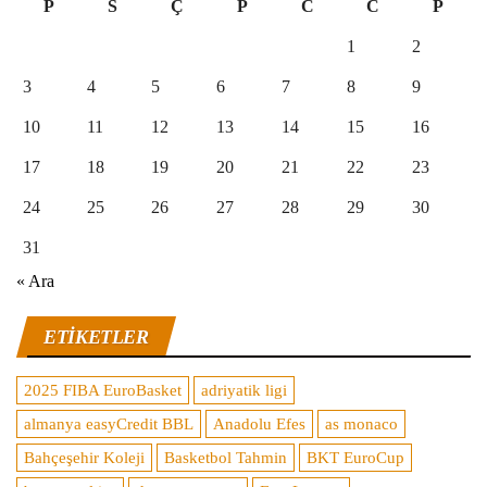
P
S
Ç
P
C
C
P
1
2
3
4
5
6
7
8
9
10
11
12
13
14
15
16
17
18
19
20
21
22
23
24
25
26
27
28
29
30
31
« Ara
ETIKETLER
2025 FIBA EuroBasket
adriyatik ligi
almanya easyCredit BBL
Anadolu Efes
as monaco
Bahçeşehir Koleji
Basketbol Tahmin
BKT EuroCup