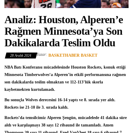
Analiz: Houston, Alperen’e
Rağmen Minnesota’ya Son
Dakikalarda Teslim Oldu
Yazar:
BASKETHABER BASKET
28 Aralık 2024
NBA
Batı Konferansı mücadelesinde
Houston Rockets
, konuk ettiği
Minnesota Timberwolves
‘a Alperen’in etkili performansına rağmen
son dakikalarda teslim olmaktan ve 112-113’lük skorla
kaybetmekten kurtulamadı.
Bu sonuçla Wolves derecesini 16-14 yaptı ve 8. sırada yer aldı.
Rockets ise 21-10 ile 3. sırada kaldı.
Rockets’da temsilcimiz
Alperen Şengün
, mücadelede 41 dakika süre
aldı ve karşılaşmayı 38 sayı 12 ribaund ile tamamladı. Amen
Thompson 20 sayı 11 ribaund, Fred VanVleet 18 sayı 6 ribaund 7