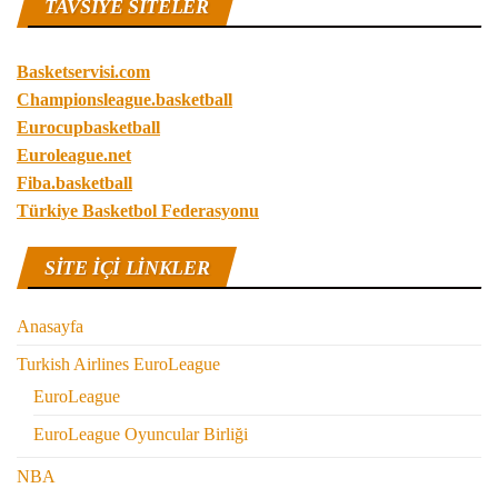
TAVSIYE SITELER
Basketservisi.com
Championsleague.basketball
Eurocupbasketball
Euroleague.net
Fiba.basketball
Türkiye Basketbol Federasyonu
SITE IÇI LINKLER
Anasayfa
Turkish Airlines EuroLeague
EuroLeague
EuroLeague Oyuncular Birliği
NBA