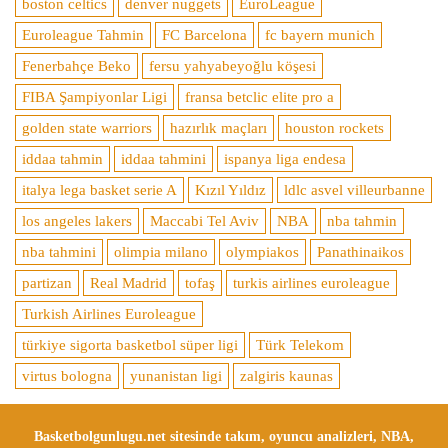
boston celtics
denver nuggets
EuroLeague
Euroleague Tahmin
FC Barcelona
fc bayern munich
Fenerbahçe Beko
fersu yahyabeyoğlu köşesi
FIBA Şampiyonlar Ligi
fransa betclic elite pro a
golden state warriors
hazırlık maçları
houston rockets
iddaa tahmin
iddaa tahmini
ispanya liga endesa
italya lega basket serie A
Kızıl Yıldız
ldlc asvel villeurbanne
los angeles lakers
Maccabi Tel Aviv
NBA
nba tahmin
nba tahmini
olimpia milano
olympiakos
Panathinaikos
partizan
Real Madrid
tofaş
turkis airlines euroleague
Turkish Airlines Euroleague
türkiye sigorta basketbol süper ligi
Türk Telekom
virtus bologna
yunanistan ligi
zalgiris kaunas
Basketbolgunlugu.net sitesinde takım, oyuncu analizleri, NBA,