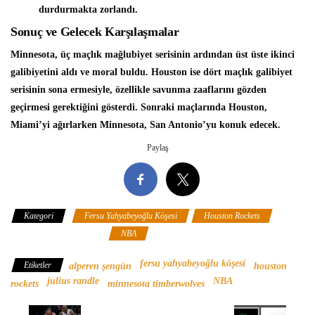
durdurmakta zorlandı.
Sonuç ve Gelecek Karşılaşmalar
Minnesota, üç maçlık mağlubiyet serisinin ardından üst üste ikinci
galibiyetini aldı ve moral buldu. Houston ise dört maçlık galibiyet
serisinin sona ermesiyle, özellikle savunma zaaflarını gözden
geçirmesi gerektiğini gösterdi. Sonraki maçlarında Houston,
Miami’yi ağırlarken Minnesota, San Antonio’yu konuk edecek.
Paylaş
Kategori
Fersu Yahyabeyoğlu Köşesi
Houston Rockets
Minnesota Timberwolves
NBA
fersu yahyabeyoğlu köşesi
Etiketler
alperen şengün
houston
julius randle
NBA
rockets
minnesota timberwolves