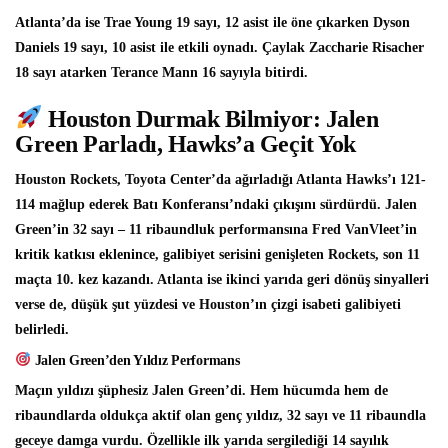
Atlanta’da ise
Trae Young
19 sayı, 12 asist ile öne çıkarken Dyson
Daniels 19 sayı, 10 asist ile etkili oynadı. Çaylak Zaccharie Risacher
18 sayı atarken Terance Mann 16 sayıyla bitirdi.
Houston Durmak Bilmiyor: Jalen
Green Parladı, Hawks’a Geçit Yok
Houston Rockets, Toyota Center’da ağırladığı Atlanta Hawks’ı 121-
114 mağlup ederek Batı Konferansı’ndaki çıkışını sürdürdü. Jalen
Green’in 32 sayı – 11 ribaundluk performansına Fred VanVleet’in
kritik katkısı eklenince, galibiyet serisini genişleten Rockets, son 11
maçta 10. kez kazandı. Atlanta ise ikinci yarıda geri dönüş sinyalleri
verse de, düşük şut yüzdesi ve Houston’ın çizgi isabeti galibiyeti
belirledi.
Jalen Green’den Yıldız Performans
Maçın yıldızı şüphesiz
Jalen Green
’di. Hem hücumda hem de
ribaundlarda oldukça aktif olan genç yıldız, 32 sayı ve 11 ribaundla
geceye damga vurdu. Özellikle ilk yarıda sergilediği 14 sayılık