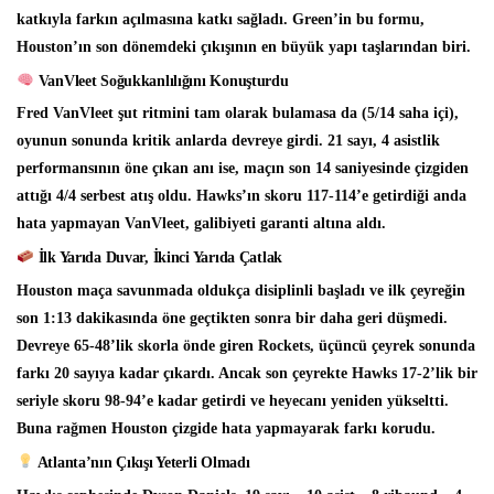
katkıyla farkın açılmasına katkı sağladı. Green’in bu formu,
Houston’ın son dönemdeki çıkışının en büyük yapı taşlarından biri.
VanVleet Soğukkanlılığını Konuşturdu
Fred VanVleet şut ritmini tam olarak bulamasa da (5/14 saha içi),
oyunun sonunda kritik anlarda devreye girdi. 21 sayı, 4 asistlik
performansının öne çıkan anı ise, maçın son 14 saniyesinde çizgiden
attığı
4/4 serbest atış
oldu. Hawks’ın skoru 117-114’e getirdiği anda
hata yapmayan VanVleet, galibiyeti garanti altına aldı.
İlk Yarıda Duvar, İkinci Yarıda Çatlak
Houston maça savunmada oldukça disiplinli başladı ve ilk çeyreğin
son 1:13 dakikasında öne geçtikten sonra bir daha geri düşmedi.
Devreye 65-48’lik skorla önde giren Rockets, üçüncü çeyrek sonunda
farkı 20 sayıya kadar çıkardı. Ancak son çeyrekte Hawks 17-2’lik bir
seriyle skoru 98-94’e kadar getirdi ve heyecanı yeniden yükseltti.
Buna rağmen Houston çizgide hata yapmayarak farkı korudu.
Atlanta’nın Çıkışı Yeterli Olmadı