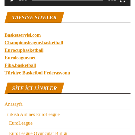
00:00
00:00
TAVSIYE SITELER
Basketservisi.com
Championsleague.basketball
Eurocupbasketball
Euroleague.net
Fiba.basketball
Türkiye Basketbol Federasyonu
SITE IÇI LINKLER
Anasayfa
Turkish Airlines EuroLeague
EuroLeague
EuroLeague Oyuncular Birliği