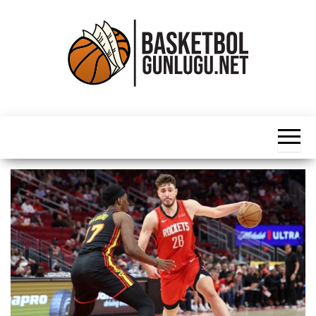
İçeriğe
atla
Basketbol
NBA, FIBA,
EuroLeague,
Haber
Süper Lig ve
Dünya
Ligleri