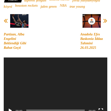
alperen şengün
fersu yahyabeyoğlu
houston rockets
NBA
köşesi
jalen green
trae young
Partizan, Alba
Anadolu Efes
Engelini
Baskonia İddaa
Beklendiği Gibi
Tahmini
Rahat Geçti
26.03.2025
Video
oynatıcı