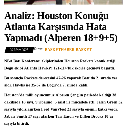
Analiz: Houston Konuğu
Atlanta Karşısında Hata
Yapmadı (Alperen 18+9+5)
Yazar:
BASKETHABER BASKET
26 Mart 2025
NBA
Batı Konferansı ekiplerinden
Houston Rockets
konuk ettiği
Doğu ekibi
Atlanta Hawks
‘ı 121-114’lük skorla geçmeyi başardı.
Bu sonuçla Rockets derecesini 47-26 yaparak Batı’da 2. sırada yer
aldı. Hawks ise 35-37 ile Doğu’da 7. sırada kaldı.
Houston’da milli oyuncumuz
Alperen Şengün
parkede kaldığı 38
dakikada 18 sayı, 9 ribaund, 5 asist ile mücadele etti.
Jalen Green
32
sayıyla yıldızlaşırken Fred VanVleet 21 sayıyla önemli katkı verdi.
Jabari Smith 17 sayı atarken Tari Eason ve Dillon Brooks 10’ar
sayıyla bitirdi.