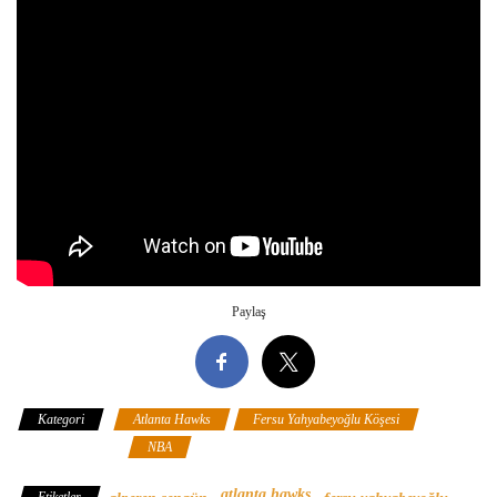
Paylaş
Kategori
Atlanta Hawks
Fersu Yahyabeyoğlu Köşesi
Houston Rockets
NBA
atlanta hawks
Etiketler