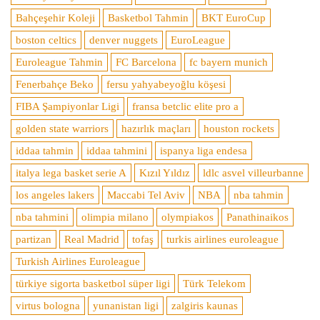
Bahçeşehir Koleji
Basketbol Tahmin
BKT EuroCup
boston celtics
denver nuggets
EuroLeague
Euroleague Tahmin
FC Barcelona
fc bayern munich
Fenerbahçe Beko
fersu yahyabeyoğlu köşesi
FIBA Şampiyonlar Ligi
fransa betclic elite pro a
golden state warriors
hazırlık maçları
houston rockets
iddaa tahmin
iddaa tahmini
ispanya liga endesa
italya lega basket serie A
Kızıl Yıldız
ldlc asvel villeurbanne
los angeles lakers
Maccabi Tel Aviv
NBA
nba tahmin
nba tahmini
olimpia milano
olympiakos
Panathinaikos
partizan
Real Madrid
tofaş
turkis airlines euroleague
Turkish Airlines Euroleague
türkiye sigorta basketbol süper ligi
Türk Telekom
virtus bologna
yunanistan ligi
zalgiris kaunas