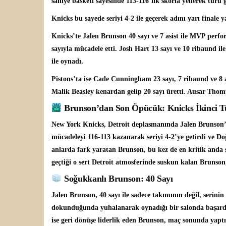
saniye basketi sayesinde 113-116’lık skorla yenerek turu 
Knicks bu sayede seriyi 4-2 ile geçerek adını yarı finale ya
Knicks’te
Jalen Brunson
40 sayı ve 7 asist ile MVP perf
sayıyla mücadele etti. Josh Hart 13 sayı ve 10 ribaund i
ile oynadı.
Pistons’ta ise
Cade Cunningham
23 sayı, 7 ribaund ve 8 a
Malik Beasley kenardan gelip 20 sayı üretti. Ausar Thomps
Brunson’dan Son Öpücük: Knicks İkinci T
New York Knicks, Detroit deplasmanında Jalen Brunson’ı
mücadeleyi 116-113 kazanarak seriyi 4-2’ye getirdi ve Do
anlarda fark yaratan Brunson, bu kez de en kritik anda
geçtiği o sert Detroit atmosferinde suskun kalan Brunson
Soğukkanlı Brunson: 40 Sayı
Jalen Brunson, 40 sayı ile sadece takımının değil, serinin
dokunduğunda yuhalanarak oynadığı bir salonda başard
ise geri dönüşe liderlik eden Brunson, maç sonunda yap