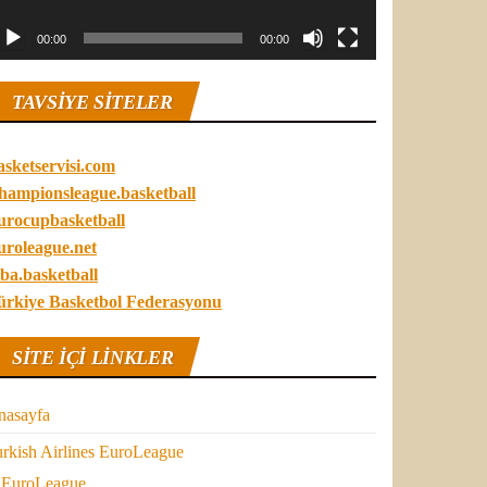
00:00
00:00
TAVSIYE SITELER
asketservisi.com
hampionsleague.basketball
urocupbasketball
uroleague.net
ba.basketball
ürkiye Basketbol Federasyonu
SITE IÇI LINKLER
nasayfa
rkish Airlines EuroLeague
EuroLeague