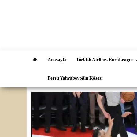
İçeriğe
atla
Anasayfa
Turkish Airlines EuroLeague
Fersu Yahyabeyoğlu Köşesi