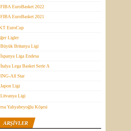
FIBA EuroBasket 2022
FIBA EuroBasket 2021
KT EuroCup
ğer Ligler
Büyük Britanya Ligi
İspanya Liga Endesa
İtalya Lega Basket Serie A
ING-All Star
Japon Ligi
Litvanya Ligi
ersu Yahyabeyoğlu Köşesi
ARŞIVLER