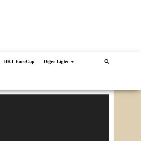
BKT EuroCup
Diğer Ligler
ideo
natıcı