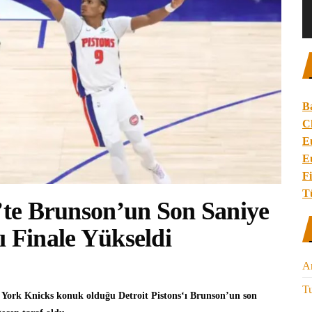
B
C
E
E
Fi
T
t’te Brunson’un Son Saniye
ı Finale Yükseldi
A
Tu
York Knicks
konuk olduğu
Detroit Pistons
‘ı Brunson’un son