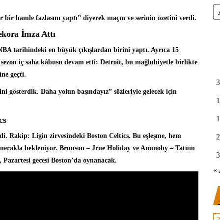
Ar
 bir hamle fazlasını yaptı” diyerek maçın ve serinin özetini verdi.
ekora İmza Attı
NBA tarihindeki en büyük çıkışlardan birini yaptı. Ayrıca 15
 sezon iç saha kâbusu devam etti: Detroit, bu mağlubiyetle birlikte
ne geçti.
3
 gösterdik. Daha yolun başındayız” sözleriyle gelecek için
1
1
cs
i. Rakip: Ligin zirvesindeki Boston Celtics. Bu eşleşme, hem
2
n merakla bekleniyor. Brunson – Jrue Holiday ve Anunoby – Tatum
3
 1, Pazartesi gecesi Boston’da oynanacak.
« 