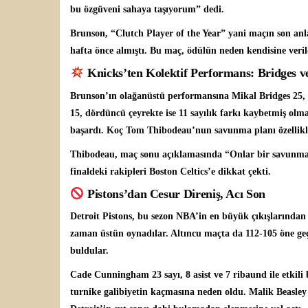
bu özgüveni sahaya taşıyorum” dedi.
Brunson, “Clutch Player of the Year” yani maçın son anl
hafta önce almıştı. Bu maç, ödülün neden kendisine veril
Knicks’ten Kolektif Performans: Bridges 
Brunson’ın olağanüstü performansına Mikal Bridges 25, O
15, dördüncü çeyrekte ise 11 sayılık farkı kaybetmiş o
başardı. Koç Tom Thibodeau’nun savunma planı özellikle
Thibodeau, maç sonu açıklamasında “Onlar bir savunma 
finaldeki rakipleri Boston Celtics’e dikkat çekti.
Pistons’dan Cesur Direniş, Acı Son
Detroit Pistons, bu sezon NBA’in en büyük çıkışlarından 
zaman üstün oynadılar. Altıncu maçta da 112-105 öne geç
buldular.
Cade Cunningham 23 sayı, 8 asist ve 7 ribaund ile etkili 
turnike galibiyetin kaçmasına neden oldu. Malik Beasley