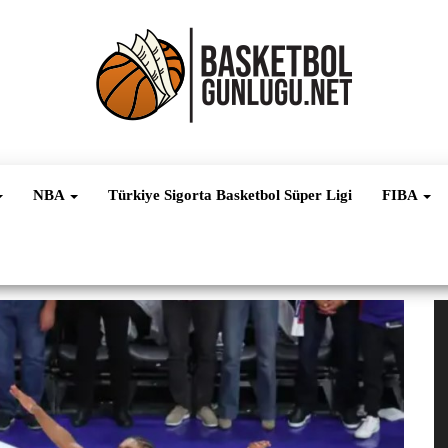
Basketbol
NBA, FIBA,
EuroLeague,
Haber
Süper Lig ve
NBA
Türkiye Sigorta Basketbol Süper Ligi
FIBA
Dünya
Ligleri
V
oy