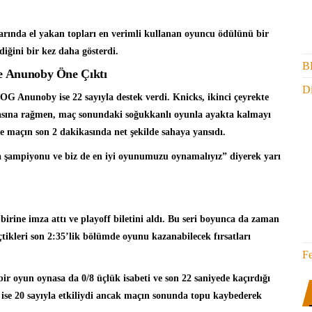
arında el yakan topları en verimli kullanan oyuncu ödülünü bir
diğini bir kez daha gösterdi.
B
ve Anunoby Öne Çıktı
Di
G Anunoby ise 22 sayıyla destek verdi. Knicks, ikinci çeyrekte
lmasına rağmen, maç sonundaki soğukkanlı oyunla ayakta kalmayı
 maçın son 2 dakikasında net şekilde sahaya yansıdı.
şampiyonu ve biz de en iyi oyunumuzu oynamalıyız” diyerek yarı
birine imza attı ve playoff biletini aldı. Bu seri boyunca da zaman
tikleri son 2:35’lik bölümde oyunu kazanabilecek fırsatları
F
bir oyun oynasa da 0/8 üçlük isabeti ve son 22 saniyede kaçırdığı
 ise 20 sayıyla etkiliydi ancak maçın sonunda topu kaybederek