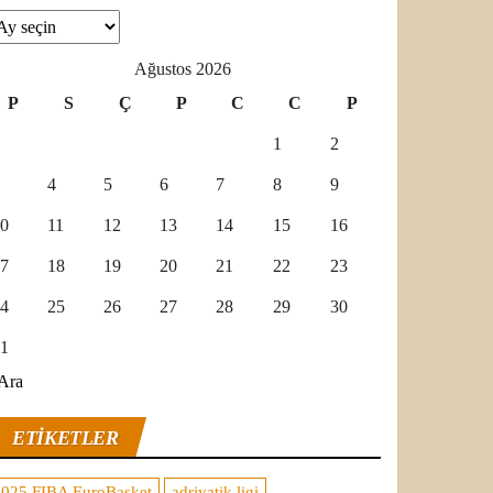
şivler
Ağustos 2026
P
S
Ç
P
C
C
P
1
2
4
5
6
7
8
9
0
11
12
13
14
15
16
7
18
19
20
21
22
23
4
25
26
27
28
29
30
1
Ara
ETIKETLER
2025 FIBA EuroBasket
adriyatik ligi