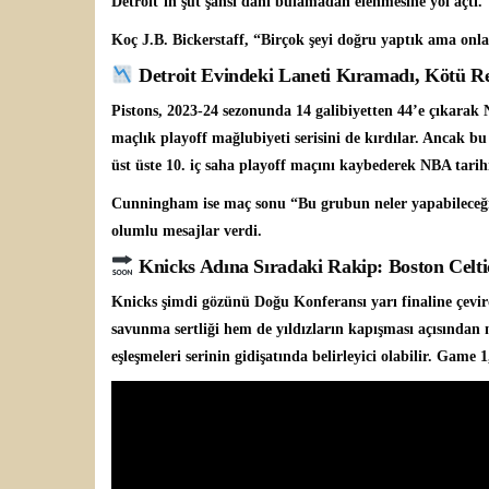
Detroit’in şut şansı dahi bulamadan elenmesine yol açtı.
Koç J.B. Bickerstaff, “Birçok şeyi doğru yaptık ama onlar
Detroit Evindeki Laneti Kıramadı, Kötü R
Pistons, 2023-24 sezonunda 14 galibiyetten 44’e çıkarak 
maçlık playoff mağlubiyeti serisini de kırdılar. Ancak bu
üst üste 10. iç saha playoff maçını kaybederek NBA tarihi
Cunningham ise maç sonu “Bu grubun neler yapabileceğini
olumlu mesajlar verdi.
Knicks Adına Sıradaki Rakip: Boston Celti
Knicks şimdi gözünü Doğu Konferansı yarı finaline çevird
savunma sertliği hem de yıldızların kapışması açısında
eşleşmeleri serinin gidişatında belirleyici olabilir. Game