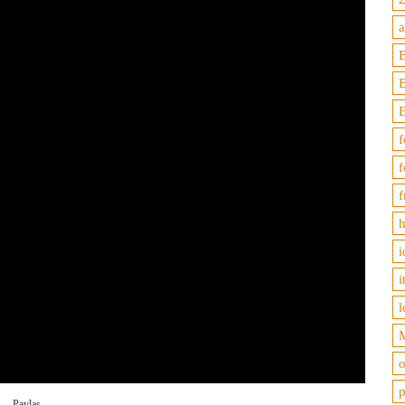
B
f
f
f
h
i
i
l
M
o
p
Paylaş