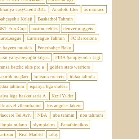
almanya easyCredit BBL
Anadolu Efes
as monaco
ahçeşehir Koleji
Basketbol Tahmin
BKT EuroCup
boston celtics
denver nuggets
EuroLeague
Euroleague Tahmin
FC Barcelona
c bayern munich
Fenerbahçe Beko
ersu yahyabeyoğlu köşesi
FIBA Şampiyonlar Ligi
ransa betclic elite pro a
golden state warriors
azırlık maçları
houston rockets
iddaa tahmin
ddaa tahmini
ispanya liga endesa
talya lega basket serie A
Kızıl Yıldız
dlc asvel villeurbanne
los angeles lakers
accabi Tel Aviv
NBA
nba tahmin
nba tahmini
limpia milano
olympiakos
Panathinaikos
artizan
Real Madrid
tofaş