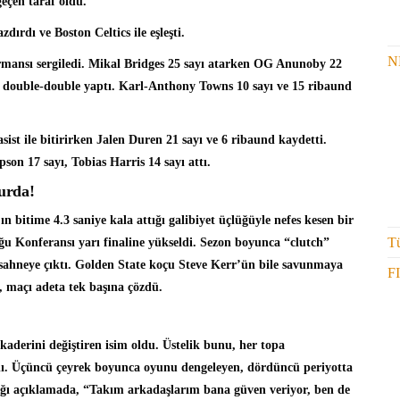
geçen taraf oldu.
zdırdı ve Boston Celtics ile eşleşti.
N
ormansı sergiledi. Mikal Bridges 25 sayı atarken OG Anunoby 22
le double-double yaptı. Karl-Anthony Towns 10 sayı ve 15 ribaund
sist ile bitirirken Jalen Duren 21 sayı ve 6 ribaund kaydetti.
on 17 sayı, Tobias Harris 14 sayı attı.
urda!
n bitime 4.3 saniye kala attığı
galibiyet üçlüğüyle
nefes kesen bir
Tü
ğu Konferansı yarı finaline yükseldi. Sezon boyunca “clutch”
 sahneye çıktı. Golden State koçu Steve Kerr’ün bile savunmaya
F
, maçı adeta tek başına çözdü.
 kaderini değiştiren isim oldu. Üstelik bunu, her topa
ı. Üçüncü çeyrek boyunca oyunu dengeleyen, dördüncü periyotta
tığı açıklamada, “Takım arkadaşlarım bana güven veriyor, ben de