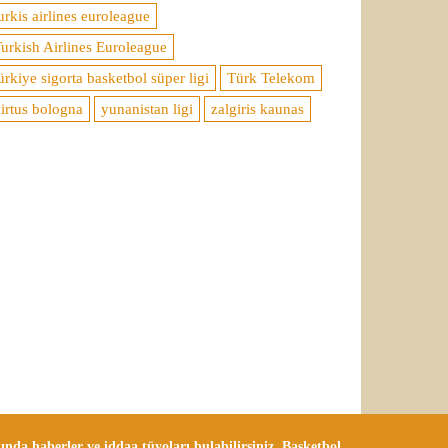
urkis airlines euroleague
urkish Airlines Euroleague
ürkiye sigorta basketbol süper ligi
Türk Telekom
irtus bologna
yunanistan ligi
zalgiris kaunas
da haberler ve iddaa tüyoları bulabilirsiniz. Basketbol