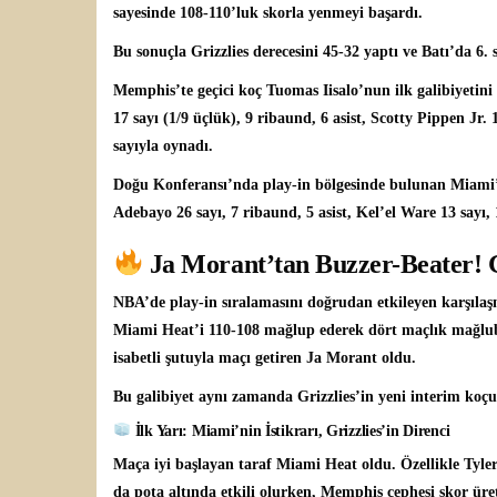
sayesinde 108-110’luk skorla yenmeyi başardı.
Bu sonuçla Grizzlies derecesini 45-32 yaptı ve Batı’da 6. s
Memphis’te geçici koç Tuomas Iisalo’nun ilk galibiyetini
17 sayı (1/9 üçlük), 9 ribaund, 6 asist, Scotty Pippen Jr. 
sayıyla oynadı.
Doğu Konferansı’nda play-in bölgesinde bulunan Miami
Adebayo 26 sayı, 7 ribaund, 5 asist, Kel’el Ware 13 sayı, 
Ja Morant’tan Buzzer-Beater! G
NBA’de play-in sıralamasını doğrudan etkileyen karşıla
Miami Heat’i 110-108 mağlup ederek dört maçlık mağlubiy
isabetli şutuyla maçı getiren Ja Morant oldu.
Bu galibiyet aynı zamanda Grizzlies’in yeni interim koçu
İlk Yarı: Miami’nin İstikrarı, Grizzlies’in Direnci
Maça iyi başlayan taraf Miami Heat oldu. Özellikle Tyler
da pota altında etkili olurken, Memphis cephesi skor üre