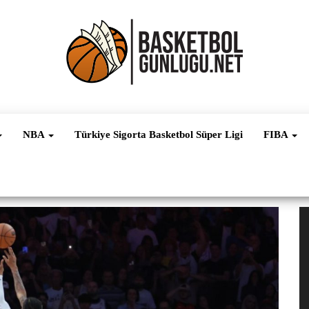
Basketbol
NBA, FIBA,
EuroLeague,
Haber
Süper Lig ve
NBA
Türkiye Sigorta Basketbol Süper Ligi
FIBA
Dünya
Ligleri
V
oy