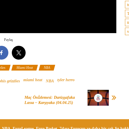
t
T
t
v
Paylaş
lies
Miami Heat
NBA
miami heat
tyler herro
is grizzlies
NBA
Maç Önİzlemesi: Darüşşafaka
Lassa – Karşıyaka (04.04.25)
i, NBA, EuroLeague, Euro Basket, 7days Eurocup ve daha bir çok lig hakkın