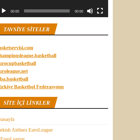
00:00
00:00
TAVSIYE SITELER
asketservisi.com
hampionsleague.basketball
urocupbasketball
uroleague.net
ba.basketball
ürkiye Basketbol Federasyonu
SITE IÇI LINKLER
nasayfa
rkish Airlines EuroLeague
EuroLeague