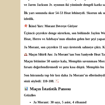
ve Jaren Jackson Jr. oyunun iki yönünde dengeli katkı sa
İlk yarı sonunda skor 54-53 Heat lehineydi. Skorun sık s
izledik.
İkinci Yarı: Morant Devreye Giriyor
Üçüncü çeyrekte denge sürerken, son bölümde Jaylen Wel
Heat, Herro ve Adebayo’nun elinden gelen her şeyi yapar
Ja Morant, son çeyrekte 11 sayı üreterek sahneye çıktı. K
Maçın Sihirli Anı: Ja Morant’tan Son Saniyede Heat Ta
Maçın bitimine 50 saniye kala, Memphis savunması Mor
fırsatı değerlendiremedi ve şutu kısa düştü. Memphis bu 
Son hücumda top bir kez daha Ja Morant’ın ellerindeydi.
sözü söyledi: 110-108.
Maçın İstatistik Panosu
Grizzlies
Ja Morant:
30 sayı, 5 asist, 4 ribaund