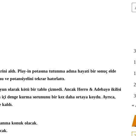
Ar
3
1
rini aldı. Play-in potasına tutunma adına hayati bir sonuç elde
1
u ve potansiyelini tekrar hatırlattı.
2
oyun olarak kötü bir tablo çizmedi. Ancak Herro & Adebayo ikilisi
3
yun içi denge kurma sorununu bir kez daha ortaya koydu. Ayrıca,
 kaldı.
« 
anına konuk olacak.
acak.