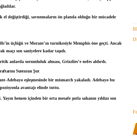
ğladılar.
ık el değiştirdiği, savunmaların ön planda olduğu bir mücadele
B
Di
ls’in üçlüğü ve Morant’ın turnikesiyle Memphis öne geçti. Ancak
ak maçı son saniyelere kadar taşıdı.
ritik anlarda sorumluluk alması, Grizzlies’e nefes aldırdı.
raftarını Susturan Şut
ant-Adebayo eşleşmesinde bir mismatch yakaladı. Adebayo bu
pozisyonla avantajı elinde tuttu.
 Yayın hemen içinden bir orta mesafe şutla sahanın yıldızı son
F