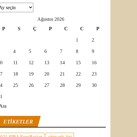
şivler
Ağustos 2026
P
S
Ç
P
C
C
P
1
2
4
5
6
7
8
9
0
11
12
13
14
15
16
7
18
19
20
21
22
23
4
25
26
27
28
29
30
1
Ara
ETIKETLER
2025 FIBA EuroBasket
adriyatik ligi