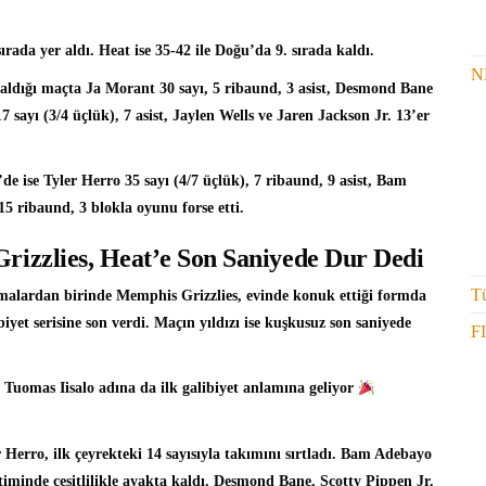
ırada yer aldı. Heat ise 35-42 ile Doğu’da 9. sırada kaldı.
N
 aldığı maçta
Ja Morant
30 sayı, 5 ribaund, 3 asist, Desmond Bane
17 sayı (3/4 üçlük), 7 asist, Jaylen Wells ve Jaren Jackson Jr. 13’er
’de ise
Tyler Herro
35 sayı (4/7 üçlük), 7 ribaund, 9 asist, Bam
15 ribaund, 3 blokla oyunu forse etti.
rizzlies, Heat’e Son Saniyede Dur Dedi
Tü
şmalardan birinde Memphis Grizzlies, evinde konuk ettiği formda
et serisine son verdi. Maçın yıldızı ise kuşkusuz son saniyede
F
 Tuomas Iisalo adına da ilk galibiyet anlamına geliyor
 Herro, ilk çeyrekteki 14 sayısıyla takımını sırtladı. Bam Adebayo
timinde çeşitlilikle ayakta kaldı. Desmond Bane, Scotty Pippen Jr.