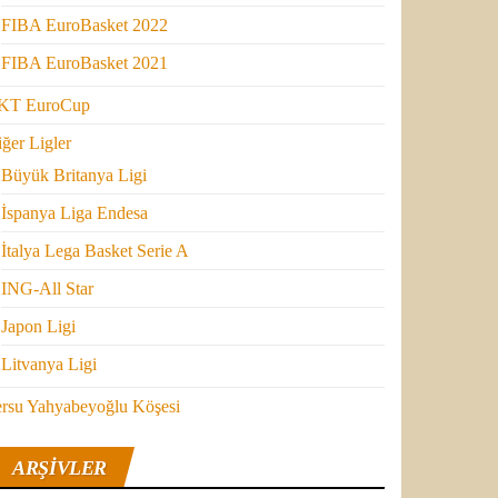
FIBA EuroBasket 2022
FIBA EuroBasket 2021
KT EuroCup
ğer Ligler
Büyük Britanya Ligi
İspanya Liga Endesa
İtalya Lega Basket Serie A
ING-All Star
Japon Ligi
Litvanya Ligi
ersu Yahyabeyoğlu Köşesi
ARŞIVLER