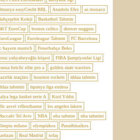
almanya easyCredit BBL
Anadolu Efes
as monaco
ahçeşehir Koleji
Basketbol Tahmin
BKT EuroCup
boston celtics
denver nuggets
EuroLeague
Euroleague Tahmin
FC Barcelona
c bayern munich
Fenerbahçe Beko
ersu yahyabeyoğlu köşesi
FIBA Şampiyonlar Ligi
ransa betclic elite pro a
golden state warriors
azırlık maçları
houston rockets
iddaa tahmin
ddaa tahmini
ispanya liga endesa
talya lega basket serie A
Kızıl Yıldız
dlc asvel villeurbanne
los angeles lakers
accabi Tel Aviv
NBA
nba tahmin
nba tahmini
limpia milano
olympiakos
Panathinaikos
artizan
Real Madrid
tofaş