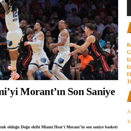
B
C
E
E
Fi
T
i’yi Morant’ın Son Saniye
A
Tu
nuk olduğu Doğu ekibi
Miami Heat
‘i Morant’in son saniye basketi