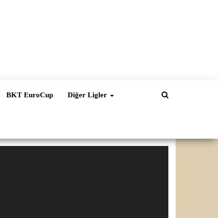
BKT EuroCup
Diğer Ligler
ideo
natıcı