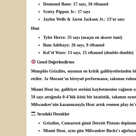
Desmond Bane:
17 sayı, 10 ribaund
Scotty Pippen Jr.:
17 sayı
Jaylen Wells & Jaren Jackson Jr.:
13’er sayı
Heat
Tyler Herro:
35 sayı (maçın en skorer ismi)
Bam Adebayo:
26 sayı, 9 ribaund
Kel’el Ware:
13 sayı, 15 ribaund (double-double)
Genel Değerlendirme
Memphis Grizzlies, sezonun en kritik galibiyetlerinden bi
ettiler. Ja Morant’ın bireysel performansı, takımın ruhun
Miami Heat ise, galibiyet serisini kaybetmesine rağmen 
59 sayı attığında 0-4’lük kötü bir istatistik, takımın o
Milwaukee’nin kazanmasıyla Heat artık resmen play-in’e
Sıradaki Duraklar
Grizzlies
, Cumartesi günü
Detroit Pistons
deplasm
Miami Heat
, aynı gün
Milwaukee Bucks
’ı ağırlay