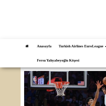
İçeriğe
atla
Anasayfa
Turkish Airlines EuroLeague
Fersu Yahyabeyoğlu Köşesi