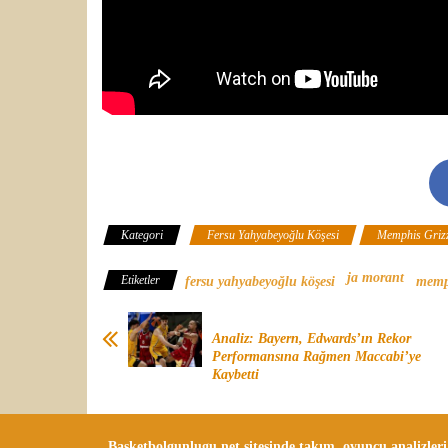
Kategori
Fersu Yahyabeyoğlu Köşesi
Memphis Grizz
ja morant
Etiketler
fersu yahyabeyoğlu köşesi
memph
Analiz: Bayern, Edwards’ın Rekor
Performansına Rağmen Maccabi’ye
Kaybetti
Basketbolgunlugu.net sitesinde takım, oyuncu analizler