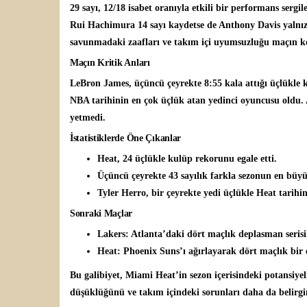
29 sayı, 12/18 isabet oranıyla etkili bir performans serg
Rui Hachimura 14 sayı kaydetse de Anthony Davis yalnızca
savunmadaki zaafları ve takım içi uyumsuzluğu maçın ko
Maçın Kritik Anları
LeBron James, üçüncü çeyrekte 8:55 kala attığı üçlükle 
NBA tarihinin en çok üçlük atan yedinci oyuncusu oldu. 
yetmedi.
İstatistiklerde Öne Çıkanlar
Heat, 24 üçlükle kulüp rekorunu egale etti.
Üçüncü çeyrekte 43 sayılık farkla sezonun en büyük
Tyler Herro, bir çeyrekte yedi üçlükle Heat tarihin
Sonraki Maçlar
Lakers
: Atlanta’daki dört maçlık deplasman seris
Heat
: Phoenix Suns’ı ağırlayarak dört maçlık bir 
Bu galibiyet, Miami Heat’in sezon içerisindeki potansiye
düşüklüğünü ve takım içindeki sorunları daha da belirgin