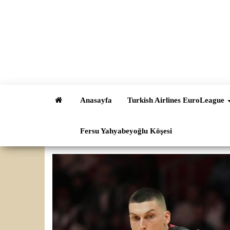
İçeriğe
atla
Anasayfa
Turkish Airlines EuroLeague
Fersu Yahyabeyoğlu Köşesi