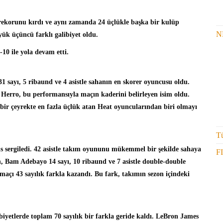
 rekorunu kırdı ve aynı zamanda 24 üçlükle başka bir kulüp
N
yük üçüncü farklı galibiyet oldu.
10 ile yola devam etti.
1 sayı, 5 ribaund ve 4 asistle sahanın en skorer oyuncusu oldu.
Herro, bu performansıyla maçın kaderini belirleyen isim oldu.
ir çeyrekte en fazla üçlük atan Heat oyuncularından biri olmayı
Tü
s sergiledi. 42 asistle takım oyununu mükemmel bir şekilde sahaya
F
en, Bam Adebayo 14 sayı, 10 ribaund ve 7 asistle double-double
maçı 43 sayılık farkla kazandı. Bu fark, takımın sezon içindeki
iyetlerde toplam 70 sayılık bir farkla geride kaldı.
LeBron James