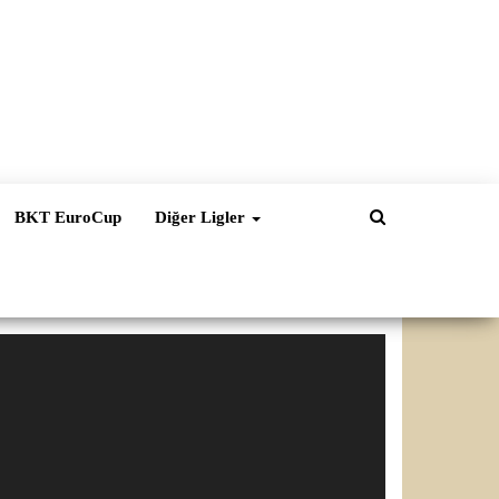
BKT EuroCup
Diğer Ligler
ideo
natıcı