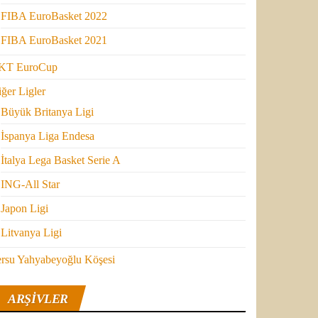
FIBA EuroBasket 2022
FIBA EuroBasket 2021
KT EuroCup
ğer Ligler
Büyük Britanya Ligi
İspanya Liga Endesa
İtalya Lega Basket Serie A
ING-All Star
Japon Ligi
Litvanya Ligi
ersu Yahyabeyoğlu Köşesi
ARŞIVLER