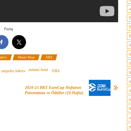
B
Paylaş
f
f
akers
Miami Heat
NBA
f
miami heat
s angeles lakers
NBA
h
i
2024-25 BKT EuroCup Haftanın
i
Panoraması ve Ödüller (10.Hafta)
l
M
o
p