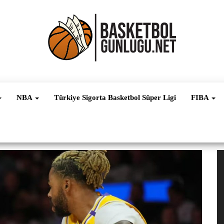
Basketbol
NBA, FIBA,
EuroLeague,
Haber
Süper Lig ve
NBA
Türkiye Sigorta Basketbol Süper Ligi
FIBA
Dünya
Ligleri
V
oy