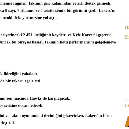
ilemesine rağmen, takımın geri kalanından yeterli destek gelmedi.
 8 sayı, 7 ribaund ve 5 asistle sönük bir görüntü çizdi. Lakers’ın
ntrolünü kaybetmesine yol açtı.
B
kariyerindeki 2.451. üçlüğünü kaydetti ve Kyle Korver’ı geçerek
Di
Ancak bu bireysel başarı, takımın kötü performansını gölgelemeye
 liderliğini yakaladı.
de bir rekoru egale etti.
inin son maçında Hawks ile karşılaşacak.
F
ev serisine devam edecek.
lini ve takım oyunundaki derinliğini gösterirken, Lakers’ın form
leştirdi.