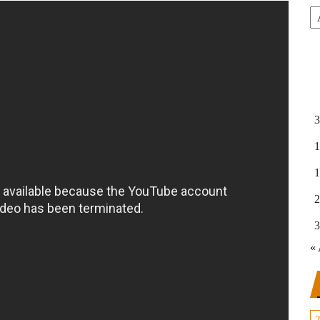
Ar
3
1
1
2
3
« 