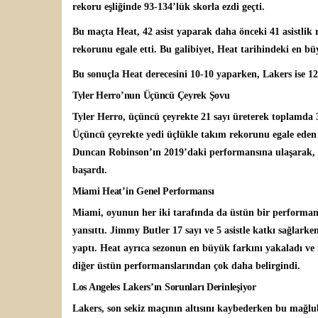
rekoru eşliğinde 93-134’lük skorla ezdi geçti.
Bu maçta Heat, 42 asist yaparak daha önceki 41 asistlik
rekorunu egale etti. Bu galibiyet, Heat tarihindeki en bü
Bu sonuçla Heat derecesini 10-10 yaparken, Lakers ise 12-
Tyler Herro’nun Üçüncü Çeyrek Şovu
Tyler Herro
, üçüncü çeyrekte 21 sayı üreterek toplamda 3
Üçüncü çeyrekte yedi üçlükle takım rekorunu egale eden 
Duncan Robinson’ın 2019’daki performansına ulaşarak, b
başardı.
Miami Heat’in Genel Performansı
Miami, oyunun her iki tarafında da üstün bir performan
yansıttı. Jimmy Butler 17 sayı ve 5 asistle katkı sağlark
yaptı. Heat ayrıca sezonun en büyük farkını yakaladı ve 
diğer üstün performanslarından çok daha belirgindi.
Los Angeles Lakers’ın Sorunları Derinleşiyor
Lakers, son sekiz maçının altısını kaybederken bu mağlub