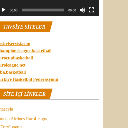
00:00
00:00
TAVSIYE SITELER
asketservisi.com
hampionsleague.basketball
urocupbasketball
uroleague.net
ba.basketball
ürkiye Basketbol Federasyonu
SITE IÇI LINKLER
nasayfa
rkish Airlines EuroLeague
EuroLeague