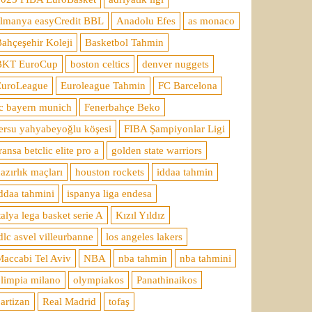
almanya easyCredit BBL
Anadolu Efes
as monaco
ahçeşehir Koleji
Basketbol Tahmin
BKT EuroCup
boston celtics
denver nuggets
EuroLeague
Euroleague Tahmin
FC Barcelona
c bayern munich
Fenerbahçe Beko
ersu yahyabeyoğlu köşesi
FIBA Şampiyonlar Ligi
ransa betclic elite pro a
golden state warriors
azırlık maçları
houston rockets
iddaa tahmin
ddaa tahmini
ispanya liga endesa
talya lega basket serie A
Kızıl Yıldız
dlc asvel villeurbanne
los angeles lakers
accabi Tel Aviv
NBA
nba tahmin
nba tahmini
limpia milano
olympiakos
Panathinaikos
artizan
Real Madrid
tofaş