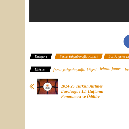
Kategori
Fersu Yahyabeyoğlu Köşesi
Los Angeles L
lebron james
Etiketler
fersu yahyabeyoğlu köşesi
lo
2024-25 Turkish Airlines
Euroleague 13. Haftanın
Panoraması ve Ödüller