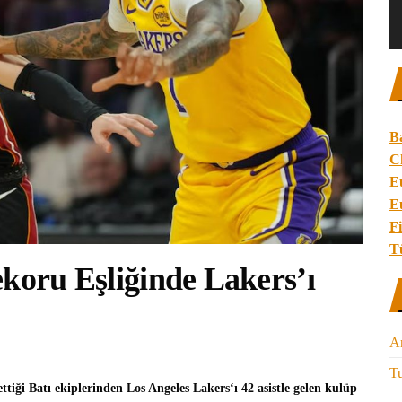
B
C
E
E
Fi
T
ekoru Eşliğinde Lakers’ı
A
Tu
ettiği Batı ekiplerinden
Los Angeles Lakers
‘ı 42 asistle gelen kulüp