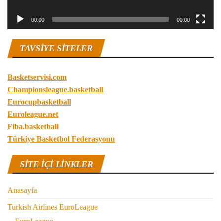
00:00
00:00
TAVSIYE SITELER
Basketservisi.com
Championsleague.basketball
Eurocupbasketball
Euroleague.net
Fiba.basketball
Türkiye Basketbol Federasyonu
SITE IÇI LINKLER
Anasayfa
Turkish Airlines EuroLeague