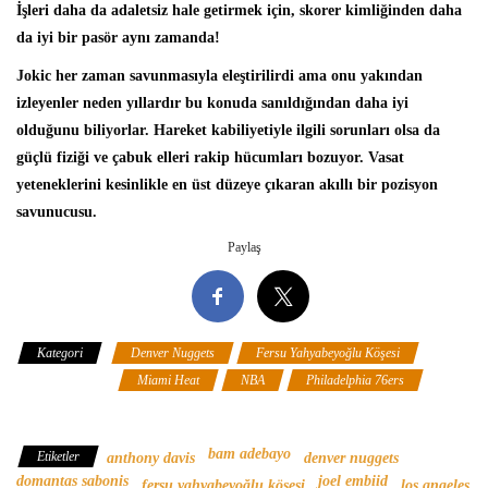
İşleri daha da adaletsiz hale getirmek için, skorer kimliğinden daha
da iyi bir pasör aynı zamanda!
Jokic her zaman savunmasıyla eleştirilirdi ama onu yakından
izleyenler neden yıllardır bu konuda sanıldığından daha iyi
olduğunu biliyorlar. Hareket kabiliyetiyle ilgili sorunları olsa da
güçlü fiziği ve çabuk elleri rakip hücumları bozuyor. Vasat
yeteneklerini kesinlikle en üst düzeye çıkaran akıllı bir pozisyon
savunucusu.
Paylaş
Kategori
Denver Nuggets
Fersu Yahyabeyoğlu Köşesi
Los
Angeles Lakers
Miami Heat
NBA
Philadelphia 76ers
Sacramento Kings
bam adebayo
Etiketler
anthony davis
denver nuggets
domantas sabonis
joel embiid
fersu yahyabeyoğlu köşesi
los angeles