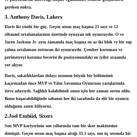
gereken nokta.
3. Anthony Davis, Lakers
Davis iki yönlü bir güç. Geçen sezon maç başına 25 sayı ve 12
ribaund ortalamalarının üzerinde oynayan tek oyuncuydu. O ve
Jaren Jackson Jr. aynı zamanda maç başına en az iki blok ve bir top
çalma ortalaması tutturan iki oyuncuydu. Çember koruması ve
perimetreyi koruma becerisi ile pozisyonundaki en iyiler arasında
yer alıyor.
Davis, sakatlıklardan dolayı sezonun büyük bir bölümünü
kaçırmadan önce MVP ve Yılın Savunma Oyuncusu yarışlarında
zirve adayıydı. Sağlıklı kalabilmek onun için her zaman sorun oldu.
Bunu başarabildiğinde sahanın her iki tarafında da elit bir oyuncu
olduğunu zaten biliyoruz.
2.Joel Embiid, Sixers
Son MVP kariyerinin son yıllarında tam bir skor makinesine
dönüştü. Geçen sezon maç başına attığı 33.1 sayı, son üç sezonda bir