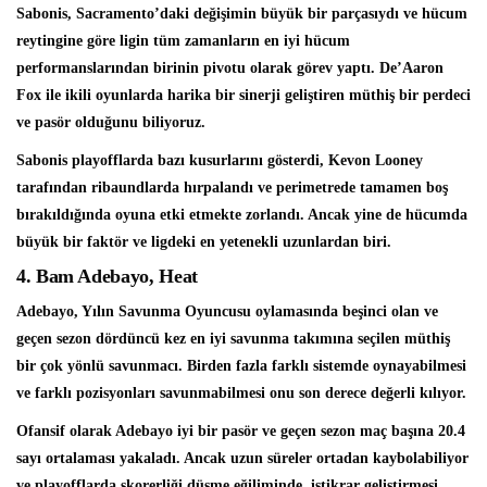
Sabonis, Sacramento’daki değişimin büyük bir parçasıydı ve hücum
reytingine göre ligin tüm zamanların en iyi hücum
performanslarından birinin pivotu olarak görev yaptı. De’Aaron
Fox ile ikili oyunlarda harika bir sinerji geliştiren müthiş bir perdeci
ve pasör olduğunu biliyoruz.
Sabonis playofflarda bazı kusurlarını gösterdi, Kevon Looney
tarafından ribaundlarda hırpalandı ve perimetrede tamamen boş
bırakıldığında oyuna etki etmekte zorlandı. Ancak yine de hücumda
büyük bir faktör ve ligdeki en yetenekli uzunlardan biri.
4. Bam Adebayo, Heat
Adebayo, Yılın Savunma Oyuncusu oylamasında beşinci olan ve
geçen sezon dördüncü kez en iyi savunma takımına seçilen müthiş
bir çok yönlü savunmacı. Birden fazla farklı sistemde oynayabilmesi
ve farklı pozisyonları savunmabilmesi onu son derece değerli kılıyor.
Ofansif olarak Adebayo iyi bir pasör ve geçen sezon maç başına 20.4
sayı ortalaması yakaladı. Ancak uzun süreler ortadan kaybolabiliyor
ve playofflarda skorerliği düşme eğiliminde, istikrar geliştirmesi