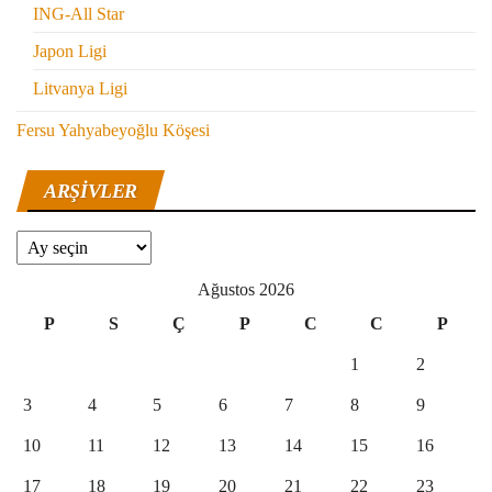
ING-All Star
Japon Ligi
Litvanya Ligi
Fersu Yahyabeyoğlu Köşesi
ARŞIVLER
Arşivler
Ağustos 2026
P
S
Ç
P
C
C
P
1
2
3
4
5
6
7
8
9
10
11
12
13
14
15
16
17
18
19
20
21
22
23