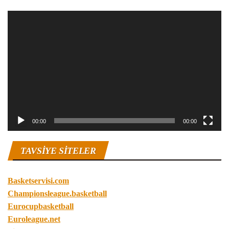
Video
oynatıcı
00:00
00:00
TAVSIYE SITELER
Basketservisi.com
Championsleague.basketball
Eurocupbasketball
Euroleague.net