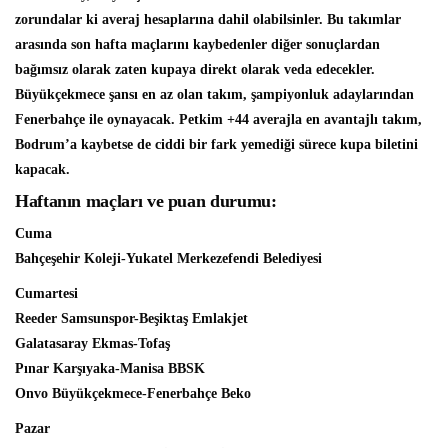
zorundalar ki averaj hesaplarına dahil olabilsinler. Bu takımlar
arasında son hafta maçlarını kaybedenler diğer sonuçlardan
bağımsız olarak zaten kupaya direkt olarak veda edecekler.
Büyükçekmece şansı en az olan takım, şampiyonluk adaylarından
Fenerbahçe ile oynayacak. Petkim +44 averajla en avantajlı takım,
Bodrum’a kaybetse de ciddi bir fark yemediği sürece kupa biletini
kapacak.
Haftanın maçları ve puan durumu:
Cuma
Bahçeşehir Koleji-Yukatel Merkezefendi Belediyesi
Cumartesi
Reeder Samsunspor-Beşiktaş Emlakjet
Galatasaray Ekmas-Tofaş
Pınar Karşıyaka-Manisa BBSK
Onvo Büyükçekmece-Fenerbahçe Beko
Pazar