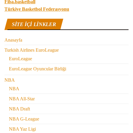
Fiba.basketball
Türkiye Basketbol Federasyonu
SITE IÇI LINKLER
Anasayfa
Turkish Airlines EuroLeague
EuroLeague
EuroLeague Oyuncular Birliği
NBA
NBA
NBA All-Star
NBA Draft
NBA G-League
NBA Yaz Ligi