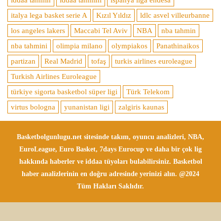
italya lega basket serie A
Kızıl Yıldız
ldlc asvel villeurbanne
los angeles lakers
Maccabi Tel Aviv
NBA
nba tahmin
nba tahmini
olimpia milano
olympiakos
Panathinaikos
partizan
Real Madrid
tofaş
turkis airlines euroleague
Turkish Airlines Euroleague
türkiye sigorta basketbol süper ligi
Türk Telekom
virtus bologna
yunanistan ligi
zalgiris kaunas
Basketbolgunlugu.net sitesinde takım, oyuncu analizleri, NBA,
EuroLeague, Euro Basket, 7days Eurocup ve daha bir çok lig
hakkında haberler ve iddaa tüyoları bulabilirsiniz. Basketbol
haber analizlerinin en doğru adresinde yerinizi alın. @2024
Tüm Hakları Saklıdır.