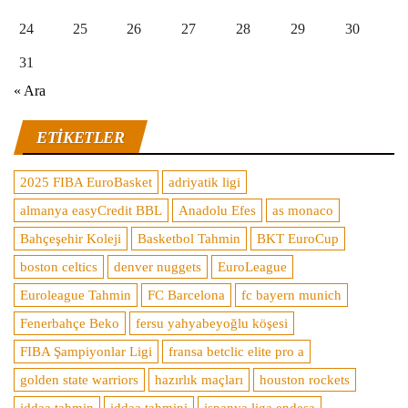
24
25
26
27
28
29
30
31
« Ara
ETIKETLER
2025 FIBA EuroBasket
adriyatik ligi
almanya easyCredit BBL
Anadolu Efes
as monaco
Bahçeşehir Koleji
Basketbol Tahmin
BKT EuroCup
boston celtics
denver nuggets
EuroLeague
Euroleague Tahmin
FC Barcelona
fc bayern munich
Fenerbahçe Beko
fersu yahyabeyoğlu köşesi
FIBA Şampiyonlar Ligi
fransa betclic elite pro a
golden state warriors
hazırlık maçları
houston rockets
iddaa tahmin
iddaa tahmini
ispanya liga endesa