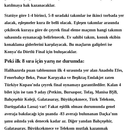
katılmaya hak kazanacaklar.
Statüye göre 1-4 birinci, 5-8 sıradaki takımlar ise ikinci torbada yer
alacak, eşleşmeler kura ile belli olacak. Eşleşen takımlar arasında
çekilecek kuraya göre de çeyrek final eleme maçının hangi takımın
sahasında oynanacağı belirlenecek. Ev sahibi takım, konuk ekibin
konaklama giderlerini karşılayacak. Bu maçların galipleri ise
Konya’da Dörtlü Final için buluşacaklar.
Peki ilk 8 sıra için yarış ne durumda:
Halihazırda puan tablosunun ilk 4 sırasında yer alan Anadolu Efes,
Fenerbahçe Beko, Pınar Karşıyaka ve Beşiktaş Emlakjet zaten
Türkiye Kupası’nda çeyrek final oynamayı garantilediler. Kalan 4
bilet için ise tam 9 aday (Petkim, Bursaspor, Tofaş, Manisa BŞB,
Bahçeşehir Koleji, Galatasaray, Büyükçekmece, Türk Telekom,
Darüşşafaka Lassa) var! Fakat eşitlik olması durumunda genel
averaja bakılacağı için şuanda -83 averajı bulunanan Daçka’nın
şansı aslında yok denecek kadar az. Diğer yandan Bahçeşehir,
Galatasaray, Büyükçekmece ve Telekom mutlak kazanmak