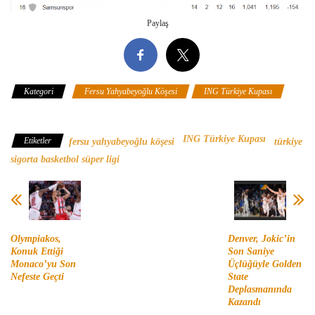
Paylaş
Kategori
Fersu Yahyabeyoğlu Köşesi
ING Türkiye Kupası
Türkiye Sigorta Basketbol Süper Ligi
ING Türkiye Kupası
Etiketler
fersu yahyabeyoğlu köşesi
türkiye
sigorta basketbol süper ligi
Olympiakos,
Denver, Jokic’in
Konuk Ettiği
Son Saniye
Monaco’yu Son
Üçlüğüyle Golden
Nefeste Geçti
State
Deplasmanında
Kazandı