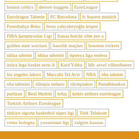
boston celtics
denver nuggets
EuroLeague
Euroleague Tahmin
FC Barcelona
fc bayern munich
Fenerbahçe Beko
fersu yahyabeyoğlu köşesi
FIBA Şampiyonlar Ligi
fransa betclic elite pro a
golden state warriors
hazırlık maçları
houston rockets
iddaa tahmin
iddaa tahmini
ispanya liga endesa
italya lega basket serie A
Kızıl Yıldız
ldlc asvel villeurbanne
los angeles lakers
Maccabi Tel Aviv
NBA
nba tahmin
nba tahmini
olimpia milano
olympiakos
Panathinaikos
partizan
Real Madrid
tofaş
turkis airlines euroleague
Turkish Airlines Euroleague
türkiye sigorta basketbol süper ligi
Türk Telekom
virtus bologna
yunanistan ligi
zalgiris kaunas