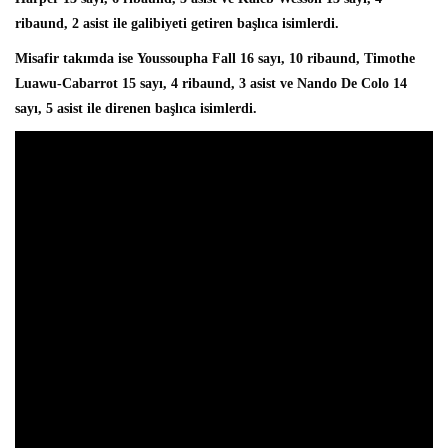
ribaund, 2 asist ile galibiyeti getiren başlıca isimlerdi.
Misafir takımda ise
Youssoupha Fall
16 sayı, 10 ribaund, Timothe
Luawu-Cabarrot 15 sayı, 4 ribaund, 3 asist ve Nando De Colo 14
sayı, 5 asist ile direnen başlıca isimlerdi.