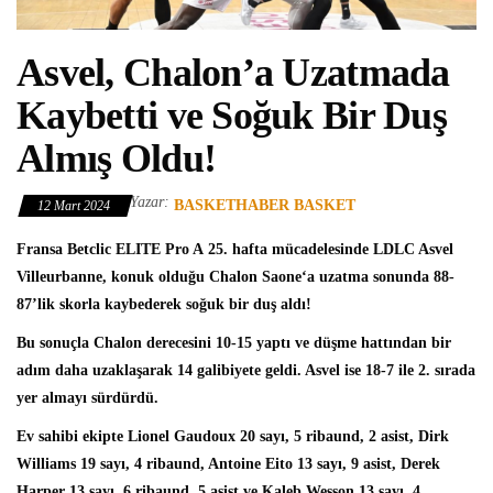
Asvel, Chalon’a Uzatmada
Kaybetti ve Soğuk Bir Duş
Almış Oldu!
Yazar:
BASKETHABER BASKET
12 Mart 2024
Fransa Betclic ELITE Pro A
25. hafta mücadelesinde
LDLC Asvel
Villeurbanne
, konuk olduğu
Chalon Saone
‘a uzatma sonunda 88-
87’lik skorla kaybederek soğuk bir duş aldı!
Bu sonuçla Chalon derecesini 10-15 yaptı ve düşme hattından bir
adım daha uzaklaşarak 14 galibiyete geldi. Asvel ise 18-7 ile 2. sırada
yer almayı sürdürdü.
Ev sahibi ekipte
Lionel Gaudoux
20 sayı, 5 ribaund, 2 asist, Dirk
Williams 19 sayı, 4 ribaund, Antoine Eito 13 sayı, 9 asist, Derek
Harper 13 sayı, 6 ribaund, 5 asist ve Kaleb Wesson 13 sayı, 4