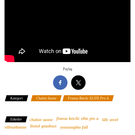
Paylaş
Kategori
Chalon Saone
Fransa Betclic ELITE Pro A
LDLC
Asvel Villeurbanne
fransa betclic elite pro a
Etiketler
chalon saone
ldlc asvel
lionel gaudoux
villeurbanne
youssoupha fall