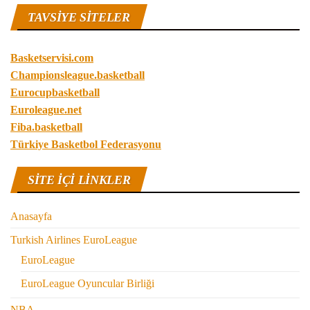
TAVSIYE SITELER
Basketservisi.com
Championsleague.basketball
Eurocupbasketball
Euroleague.net
Fiba.basketball
Türkiye Basketbol Federasyonu
SITE IÇI LINKLER
Anasayfa
Turkish Airlines EuroLeague
EuroLeague
EuroLeague Oyuncular Birliği
NBA