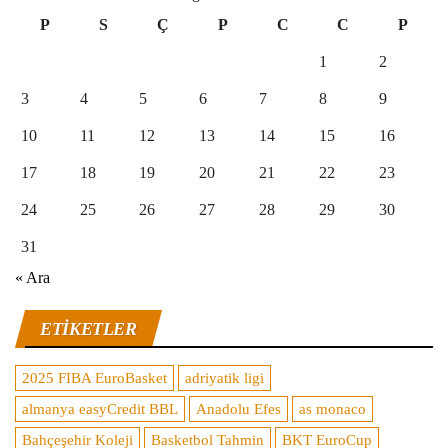
P
S
Ç
P
C
C
P
1
2
3
4
5
6
7
8
9
10
11
12
13
14
15
16
17
18
19
20
21
22
23
24
25
26
27
28
29
30
31
« Ara
ETIKETLER
2025 FIBA EuroBasket
adriyatik ligi
almanya easyCredit BBL
Anadolu Efes
as monaco
Bahçeşehir Koleji
Basketbol Tahmin
BKT EuroCup