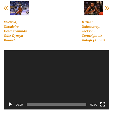
Valencia,
İDDİA:
Obradoiro
Galatasaray,
Deplasmanında
Jackson-
Güle Oynaya
Cartwright ile
Kazandı
Anlaştı (Analiz)
Video
oynatıcı
00:00
00:00