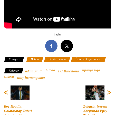
Paylaş
Kategori
Bilbao
FC Barcelona
İspanya Liga Endesa
bilbao
ispanya liga
Etiketler
adam smith
FC Barcelona
endesa
willy hernangomez
Koç Itoudis,
Zalgiris, Nevezis
Galatasaray Zaferi
Karşısında Epey