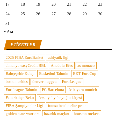
17
18
19
20
21
22
23
24
25
26
27
28
29
30
31
« Ara
ETIKETLER
2025 FIBA EuroBasket
adriyatik ligi
almanya easyCredit BBL
Anadolu Efes
as monaco
Bahçeşehir Koleji
Basketbol Tahmin
BKT EuroCup
boston celtics
denver nuggets
EuroLeague
Euroleague Tahmin
FC Barcelona
fc bayern munich
Fenerbahçe Beko
fersu yahyabeyoğlu köşesi
FIBA Şampiyonlar Ligi
fransa betclic elite pro a
golden state warriors
hazırlık maçları
houston rockets