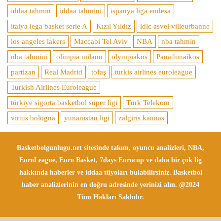
iddaa tahmin
iddaa tahmini
ispanya liga endesa
italya lega basket serie A
Kızıl Yıldız
ldlc asvel villeurbanne
los angeles lakers
Maccabi Tel Aviv
NBA
nba tahmin
nba tahmini
olimpia milano
olympiakos
Panathinaikos
partizan
Real Madrid
tofaş
turkis airlines euroleague
Turkish Airlines Euroleague
türkiye sigorta basketbol süper ligi
Türk Telekom
virtus bologna
yunanistan ligi
zalgiris kaunas
Basketbolgunlugu.net sitesinde takım, oyuncu analizleri, NBA,
EuroLeague, Euro Basket, 7days Eurocup ve daha bir çok lig
hakkında haberler ve iddaa tüyoları bulabilirsiniz. Basketbol
haber analizlerinin en doğru adresinde yerinizi alın. @2024
Tüm Hakları Saklıdır.