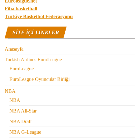
Euroleague.net
Fiba.basketball
Türkiye Basketbol Federasyonu
SITE IÇI LINKLER
Anasayfa
Turkish Airlines EuroLeague
EuroLeague
EuroLeague Oyuncular Birliği
NBA
NBA
NBA All-Star
NBA Draft
NBA G-League