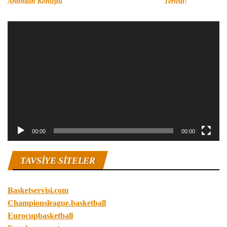
Ardından Konuştu
Terledi!
Video
oynatıcı
00:00
00:00
TAVSIYE SITELER
Basketservisi.com
Championsleague.basketball
Eurocupbasketball