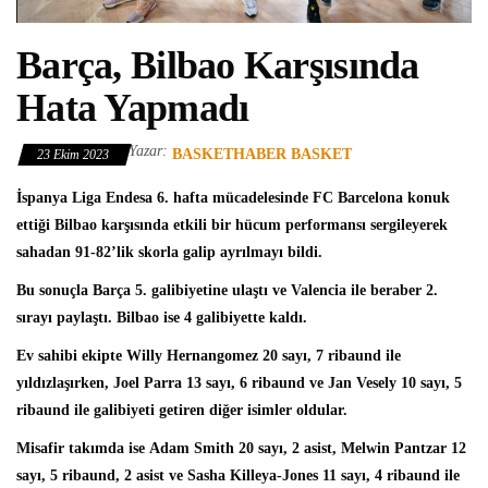
Barça, Bilbao Karşısında
Hata Yapmadı
Yazar:
BASKETHABER BASKET
23 Ekim 2023
İspanya Liga Endesa
6. hafta mücadelesinde
FC Barcelona
konuk
ettiği
Bilbao
karşısında etkili bir hücum performansı sergileyerek
sahadan 91-82’lik skorla galip ayrılmayı bildi.
Bu sonuçla Barça 5. galibiyetine ulaştı ve Valencia ile beraber 2.
sırayı paylaştı. Bilbao ise 4 galibiyette kaldı.
Ev sahibi ekipte
Willy Hernangomez
20 sayı, 7 ribaund ile
yıldızlaşırken, Joel Parra 13 sayı, 6 ribaund ve Jan Vesely 10 sayı, 5
ribaund ile galibiyeti getiren diğer isimler oldular.
Misafir takımda ise
Adam Smith
20 sayı, 2 asist, Melwin Pantzar 12
sayı, 5 ribaund, 2 asist ve Sasha Killeya-Jones 11 sayı, 4 ribaund ile