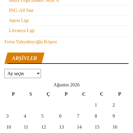
İtalya Lega Basket Serie A
ING-All Star
Japon Ligi
Litvanya Ligi
Fersu Yahyabeyoğlu Köşesi
ARŞIVLER
Arşivler
Ağustos 2026
P
S
Ç
P
C
C
P
1
2
3
4
5
6
7
8
9
10
11
12
13
14
15
16