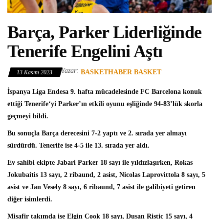
Barça, Parker Liderliğinde
Tenerife Engelini Aştı
Yazar:
BASKETHABER BASKET
13 Kasım 2023
İspanya Liga Endesa
9. hafta mücadelesinde
FC Barcelona
konuk
ettiği
Tenerife
‘yi Parker’ın etkili oyunu eşliğinde 94-83’lük skorla
geçmeyi bildi.
Bu sonuçla Barça derecesini 7-2 yaptı ve 2. sırada yer almayı
sürdürdü. Tenerife ise 4-5 ile 13. sırada yer aldı.
Ev sahibi ekipte
Jabari Parker
18 sayı ile yıldızlaşırken, Rokas
Jokubaitis 13 sayı, 2 ribaund, 2 asist, Nicolas Laprovittola 8 sayı, 5
asist ve Jan Vesely 8 sayı, 6 ribaund, 7 asist ile galibiyeti getiren
diğer isimlerdi.
Misafir takımda ise
Elgin Cook
18 sayı, Dusan Ristic 15 sayı, 4