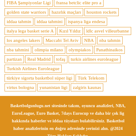
FIBA Şampiyonlar Ligi
fransa betclic elite pro a
golden state warriors
hazırlık maçları
houston rockets
iddaa tahmin
iddaa tahmini
ispanya liga endesa
italya lega basket serie A
Kızıl Yıldız
ldlc asvel villeurbanne
los angeles lakers
Maccabi Tel Aviv
NBA
nba tahmin
nba tahmini
olimpia milano
olympiakos
Panathinaikos
partizan
Real Madrid
tofaş
turkis airlines euroleague
Turkish Airlines Euroleague
türkiye sigorta basketbol süper ligi
Türk Telekom
virtus bologna
yunanistan ligi
zalgiris kaunas
Basketbolgunlugu.net sitesinde takım, oyuncu analizleri, NBA,
EuroLeague, Euro Basket, 7days Eurocup ve daha bir çok lig
hakkında haberler ve iddaa tüyoları bulabilirsiniz. Basketbol
haber analizlerinin en doğru adresinde yerinizi alın. @2024