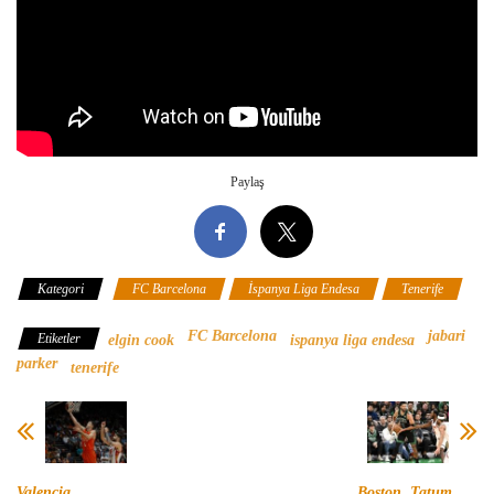
Paylaş
Kategori
FC Barcelona
İspanya Liga Endesa
Tenerife
FC Barcelona
jabari
Etiketler
elgin cook
ispanya liga endesa
parker
tenerife
Valencia,
Boston, Tatum