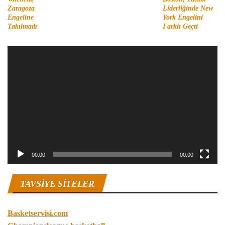
Zaragoza
Liderliğinde New
Engeline
York Engelini
Takılmadı
Farklı Geçti
Video
oynatıcı
00:00
00:00
TAVSIYE SITELER
Basketservisi.com