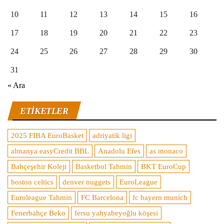
10
11
12
13
14
15
16
17
18
19
20
21
22
23
24
25
26
27
28
29
30
31
« Ara
ETIKETLER
2025 FIBA EuroBasket
adriyatik ligi
almanya easyCredit BBL
Anadolu Efes
as monaco
Bahçeşehir Koleji
Basketbol Tahmin
BKT EuroCup
boston celtics
denver nuggets
EuroLeague
Euroleague Tahmin
FC Barcelona
fc bayern munich
Fenerbahçe Beko
fersu yahyabeyoğlu köşesi