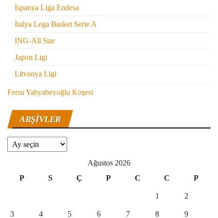
İspanya Liga Endesa
İtalya Lega Basket Serie A
ING-All Star
Japon Ligi
Litvanya Ligi
Fersu Yahyabeyoğlu Köşesi
ARŞIVLER
Arşivler
Ağustos 2026
P
S
Ç
P
C
C
P
1
2
3
4
5
6
7
8
9