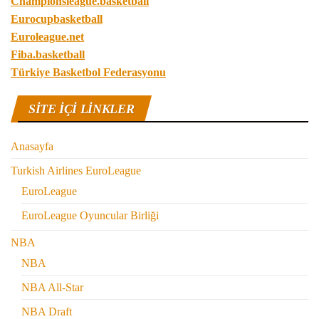
Championsleague.basketball
Eurocupbasketball
Euroleague.net
Fiba.basketball
Türkiye Basketbol Federasyonu
SITE IÇI LINKLER
Anasayfa
Turkish Airlines EuroLeague
EuroLeague
EuroLeague Oyuncular Birliği
NBA
NBA
NBA All-Star
NBA Draft