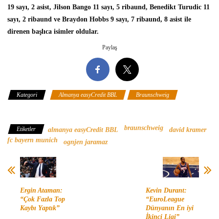
19 sayı, 2 asist, Jilson Bango 11 sayı, 5 ribaund, Benedikt Turudic 11
sayı, 2 ribaund ve Braydon Hobbs 9 sayı, 7 ribaund, 8 asist ile
direnen başlıca isimler oldular.
Paylaş
Kategori
Almanya easyCredit BBL
Braunschweig
FC
Bayern Munich
braunschweig
Etiketler
almanya easyCredit BBL
david kramer
fc bayern munich
ognjen jaramaz
Ergin Ataman:
Kevin Durant:
“Çok Fazla Top
“EuroLeague
Kaybı Yaptık”
Dünyanın En iyi
İkinci Ligi”