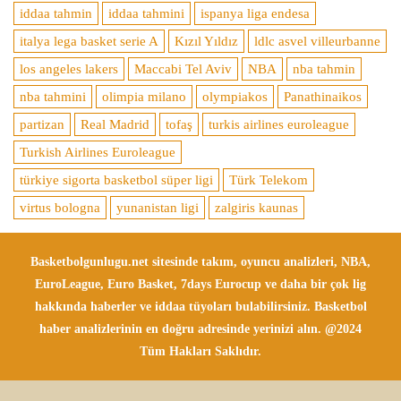
iddaa tahmin
iddaa tahmini
ispanya liga endesa
italya lega basket serie A
Kızıl Yıldız
ldlc asvel villeurbanne
los angeles lakers
Maccabi Tel Aviv
NBA
nba tahmin
nba tahmini
olimpia milano
olympiakos
Panathinaikos
partizan
Real Madrid
tofaş
turkis airlines euroleague
Turkish Airlines Euroleague
türkiye sigorta basketbol süper ligi
Türk Telekom
virtus bologna
yunanistan ligi
zalgiris kaunas
Basketbolgunlugu.net sitesinde takım, oyuncu analizleri, NBA,
EuroLeague, Euro Basket, 7days Eurocup ve daha bir çok lig
hakkında haberler ve iddaa tüyoları bulabilirsiniz. Basketbol
haber analizlerinin en doğru adresinde yerinizi alın. @2024
Tüm Hakları Saklıdır.