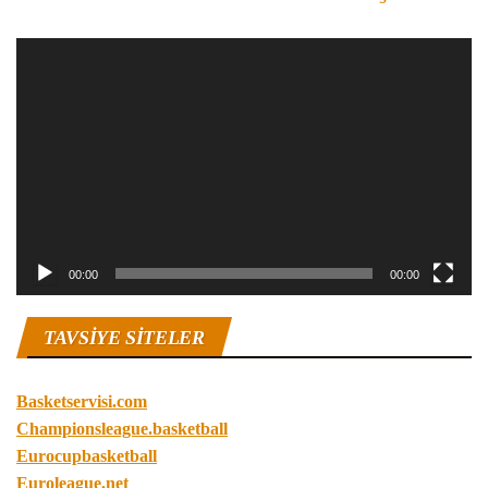
Video
oynatıcı
00:00
00:00
TAVSIYE SITELER
Basketservisi.com
Championsleague.basketball
Eurocupbasketball
Euroleague.net