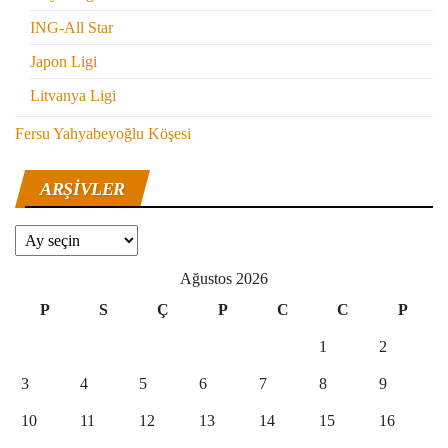
ING-All Star
Japon Ligi
Litvanya Ligi
Fersu Yahyabeyoğlu Köşesi
ARŞIVLER
Arşivler
Ağustos 2026
P
S
Ç
P
C
C
P
1
2
3
4
5
6
7
8
9
10
11
12
13
14
15
16