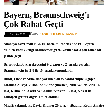
Bayern, Braunschweig’ı
Çok Rahat Geçti
Yazar:
BASKETHABER BASKET
18 Aralık 2022
Almanya easyCredit BBL
10. hafta mücadelesinde
FC Bayern
Munich
konuk ettiği
Braunschweig
‘ı 97-78’lik skorla çok rahat bir
şekilde geçti.
Bu sonuçla Bayern derecesini 9-2 yaptı ve 2. sırada yer aldı.
Braunschweig ise 2-8 ile 16. sırada konumlandı.
Rubit, Lucic ve Sisko’dan yoksun olan ev sahibi ekipte
Ognjen
Jaramaz
23 sayı, 2 ribaund ile öne çıkarken, Nick Weiler-Babb 16
sayı, 6 ribaund, 3 asist ve Cassius Winston 15 sayı, 5 asist ile
galibiyeti getiren diğer isimler oldular.
Misafir takımda ise
David Kramer
20 sayı, 4 ribaund, Robin Amaize