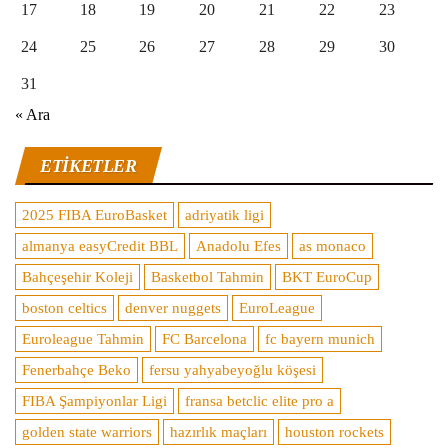
17
18
19
20
21
22
23
24
25
26
27
28
29
30
31
« Ara
ETIKETLER
2025 FIBA EuroBasket
adriyatik ligi
almanya easyCredit BBL
Anadolu Efes
as monaco
Bahçeşehir Koleji
Basketbol Tahmin
BKT EuroCup
boston celtics
denver nuggets
EuroLeague
Euroleague Tahmin
FC Barcelona
fc bayern munich
Fenerbahçe Beko
fersu yahyabeyoğlu köşesi
FIBA Şampiyonlar Ligi
fransa betclic elite pro a
golden state warriors
hazırlık maçları
houston rockets