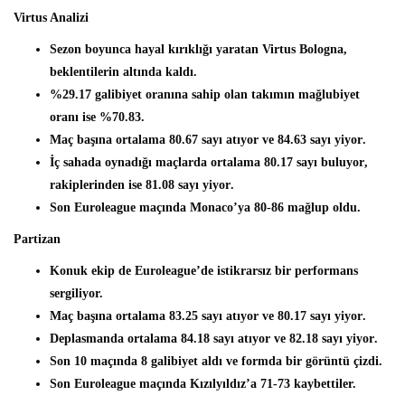
Virtus Analizi
Sezon boyunca hayal kırıklığı yaratan Virtus Bologna,
beklentilerin altında kaldı.
%29.17 galibiyet oranına sahip olan takımın mağlubiyet
oranı ise %70.83.
Maç başına ortalama
80.67 sayı atıyor
ve
84.63 sayı yiyor
.
İç sahada oynadığı maçlarda ortalama
80.17 sayı buluyor
,
rakiplerinden ise
81.08 sayı yiyor
.
Son Euroleague maçında Monaco’ya 80-86 mağlup oldu.
Partizan
Konuk ekip de Euroleague’de istikrarsız bir performans
sergiliyor.
Maç başına ortalama
83.25 sayı atıyor
ve
80.17 sayı yiyor
.
Deplasmanda ortalama
84.18 sayı atıyor
ve
82.18 sayı yiyor
.
Son 10 maçında 8 galibiyet aldı ve formda bir görüntü çizdi.
Son Euroleague maçında Kızılyıldız’a 71-73 kaybettiler.