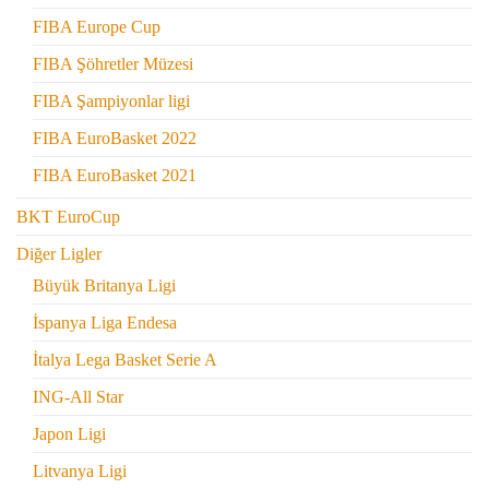
FIBA Europe Cup
FIBA Şöhretler Müzesi
FIBA Şampiyonlar ligi
FIBA EuroBasket 2022
FIBA EuroBasket 2021
BKT EuroCup
Diğer Ligler
Büyük Britanya Ligi
İspanya Liga Endesa
İtalya Lega Basket Serie A
ING-All Star
Japon Ligi
Litvanya Ligi