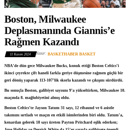
Boston, Milwaukee
Deplasmanında Giannis’e
Rağmen Kazandı
Yazar:
BASKETHABER BASKET
11 Kasım 2024
NBA
’de dün gece
Milwaukee Bucks
, konuk ettiği
Boston Celtics
’i
ikinci çeyrekte çift haneli farkla geriye düşmesine rağmen güçlü bir
geri dönüş yaparak 113-107’lik skorla kazandı ve çıkışını sürdürdü.
Bu sonuçla Boston, galibiyet sayısını 9’a yükseltirken, Milwaukee 10.
maçında 8. mağlubiyetini almış oldu.
Boston Celtics’te
Jayson Tatum
31 sayı, 12 ribaund ve 6 asistle
takımını sırtladı ve maçın en etkili isimlerinden biri oldu. Tatum’a,
kenardan gelerek 18 sayı üreten Payton Pritchard eşlik ederken;
Jrue Holiday ve Derrick White da 15’er sayıyla galibiyete önemli