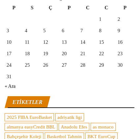
P
S
Ç
P
C
C
P
1
2
3
4
5
6
7
8
9
10
11
12
13
14
15
16
17
18
19
20
21
22
23
24
25
26
27
28
29
30
31
« Ara
ETIKETLER
2025 FIBA EuroBasket
adriyatik ligi
almanya easyCredit BBL
Anadolu Efes
as monaco
Bahçeşehir Koleji
Basketbol Tahmin
BKT EuroCup