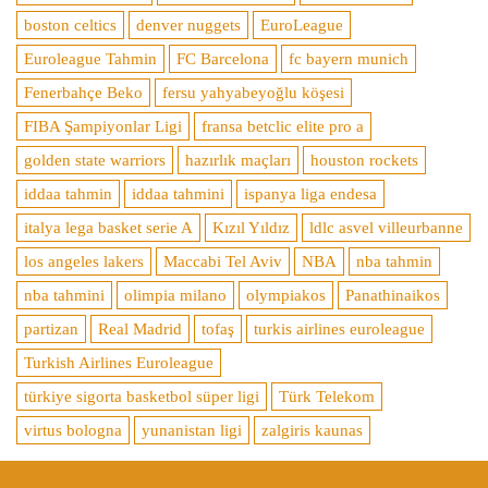
boston celtics
denver nuggets
EuroLeague
Euroleague Tahmin
FC Barcelona
fc bayern munich
Fenerbahçe Beko
fersu yahyabeyoğlu köşesi
FIBA Şampiyonlar Ligi
fransa betclic elite pro a
golden state warriors
hazırlık maçları
houston rockets
iddaa tahmin
iddaa tahmini
ispanya liga endesa
italya lega basket serie A
Kızıl Yıldız
ldlc asvel villeurbanne
los angeles lakers
Maccabi Tel Aviv
NBA
nba tahmin
nba tahmini
olimpia milano
olympiakos
Panathinaikos
partizan
Real Madrid
tofaş
turkis airlines euroleague
Turkish Airlines Euroleague
türkiye sigorta basketbol süper ligi
Türk Telekom
virtus bologna
yunanistan ligi
zalgiris kaunas