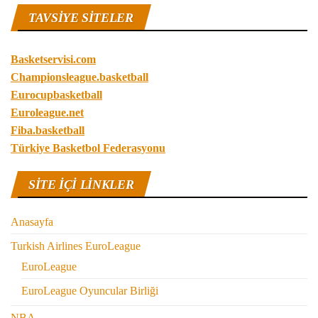
TAVSIYE SITELER
Basketservisi.com
Championsleague.basketball
Eurocupbasketball
Euroleague.net
Fiba.basketball
Türkiye Basketbol Federasyonu
SITE IÇI LINKLER
Anasayfa
Turkish Airlines EuroLeague
EuroLeague
EuroLeague Oyuncular Birliği
NBA