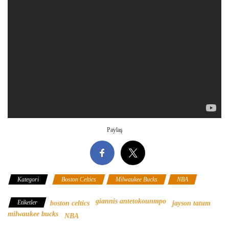
Paylaş
Kategori
Boston Celtics
Milwaukee Bucks
NBA
giannis antetokounmpo
Etiketler
boston celtics
jayson tatum
milwaukee bucks
NBA