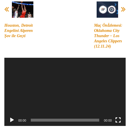
Houston, Detroit
Maç Önİzlemesi:
Engelini Alperen
Oklahoma City
Şov ile Geçti
Thunder – Los
Angeles Clippers
(12.11.24)
Video
oynatıcı
00:00
00:00