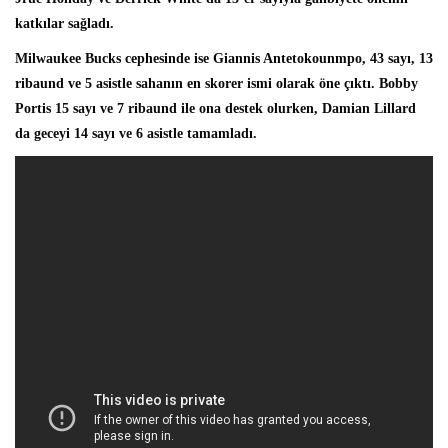
katkılar sağladı.
Milwaukee Bucks cephesinde ise
Giannis Antetokounmpo
, 43 sayı, 13
ribaund ve 5 asistle sahanın en skorer ismi olarak öne çıktı. Bobby
Portis 15 sayı ve 7 ribaund ile ona destek olurken, Damian Lillard
da geceyi 14 sayı ve 6 asistle tamamladı.