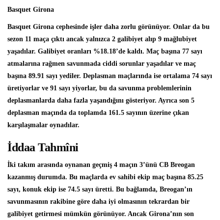
Basquet Girona
Basquet Girona cephesinde işler daha zorlu görünüyor. Onlar da bu
sezon 11 maça çıktı ancak yalnızca 2 galibiyet alıp 9 mağlubiyet
yaşadılar. Galibiyet oranları %18.18’de kaldı. Maç başına 77 sayı
atmalarına rağmen savunmada ciddi sorunlar yaşadılar ve maç
başına 89.91 sayı yediler. Deplasman maçlarında ise ortalama 74 sayı
üretiyorlar ve 91 sayı yiyorlar, bu da savunma problemlerinin
deplasmanlarda daha fazla yaşandığını gösteriyor. Ayrıca son 5
deplasman maçında da toplamda 161.5 sayının üzerine çıkan
karşılaşmalar oynadılar.
İddaa Tahmîni
İki takım arasında oynanan geçmiş 4 maçın 3’ünü CB Breogan
kazanmış durumda. Bu maçlarda ev sahibi ekip maç başına 85.25
sayı, konuk ekip ise 74.5 sayı üretti. Bu bağlamda, Breogan’ın
savunmasının rakibine göre daha iyi olmasının tekrardan bir
galibiyet getirmesi mümkün görünüyor. Ancak Girona’nın son