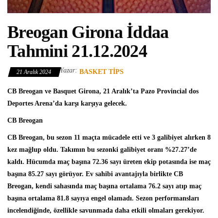
Breogan Girona İddaa
Tahmini 21.12.2024
Yazar:
BASKET TIPS
21 Aralık 2024
CB Breogan ve Basquet Girona, 21 Aralık’ta Pazo Provincial dos
Deportes Arena’da karşı karşıya gelecek.
CB Breogan
CB Breogan, bu sezon 11 maçta mücadele etti ve 3 galibiyet alırken 8
kez mağlup oldu. Takımın bu sezonki galibiyet oranı %27.27’de
kaldı. Hücumda maç başına 72.36 sayı üreten ekip potasında ise maç
başına 85.27 sayı görüyor. Ev sahibi avantajıyla birlikte CB
Breogan, kendi sahasında maç başına ortalama 76.2 sayı atıp maç
başına ortalama 81.8 sayıya engel olamadı. Sezon performansları
incelendiğinde, özellikle savunmada daha etkili olmaları gerekiyor.