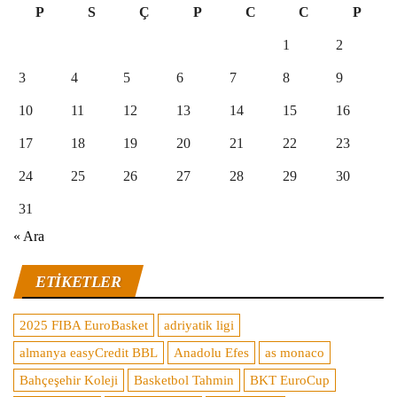
P
S
Ç
P
C
C
P
1
2
3
4
5
6
7
8
9
10
11
12
13
14
15
16
17
18
19
20
21
22
23
24
25
26
27
28
29
30
31
« Ara
ETIKETLER
2025 FIBA EuroBasket
adriyatik ligi
almanya easyCredit BBL
Anadolu Efes
as monaco
Bahçeşehir Koleji
Basketbol Tahmin
BKT EuroCup