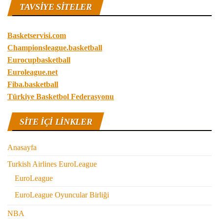
TAVSIYE SITELER
Basketservisi.com
Championsleague.basketball
Eurocupbasketball
Euroleague.net
Fiba.basketball
Türkiye Basketbol Federasyonu
SITE IÇI LINKLER
Anasayfa
Turkish Airlines EuroLeague
EuroLeague
EuroLeague Oyuncular Birliği
NBA