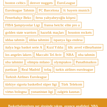
boston celtics
denver nuggets
EuroLeague
Euroleague Tahmin
FC Barcelona
fc bayern munich
Fenerbahçe Beko
fersu yahyabeyoğlu köşesi
FIBA Şampiyonlar Ligi
fransa betclic elite pro a
golden state warriors
hazırlık maçları
houston rockets
iddaa tahmin
iddaa tahmini
ispanya liga endesa
italya lega basket serie A
Kızıl Yıldız
ldlc asvel villeurbanne
los angeles lakers
Maccabi Tel Aviv
NBA
nba tahmin
nba tahmini
olimpia milano
olympiakos
Panathinaikos
partizan
Real Madrid
tofaş
turkis airlines euroleague
Turkish Airlines Euroleague
türkiye sigorta basketbol süper ligi
Türk Telekom
virtus bologna
yunanistan ligi
zalgiris kaunas
Basketbolgunlugu.net sitesinde takım, oyuncu analizleri, NBA,