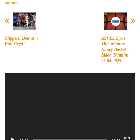
tahmin
Clippers, Denver’ı
ASVEL Lyon
Ezdi Geçti!
Villeurbanne
Nancy Basket
İddaa Tahmini
25.04.2025
Video
oynatıcı