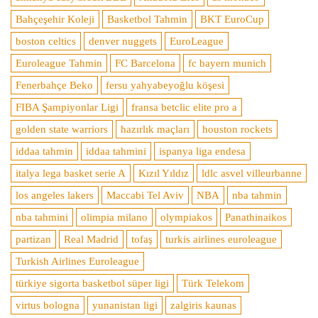
Bahçeşehir Koleji
Basketbol Tahmin
BKT EuroCup
boston celtics
denver nuggets
EuroLeague
Euroleague Tahmin
FC Barcelona
fc bayern munich
Fenerbahçe Beko
fersu yahyabeyoğlu köşesi
FIBA Şampiyonlar Ligi
fransa betclic elite pro a
golden state warriors
hazırlık maçları
houston rockets
iddaa tahmin
iddaa tahmini
ispanya liga endesa
italya lega basket serie A
Kızıl Yıldız
ldlc asvel villeurbanne
los angeles lakers
Maccabi Tel Aviv
NBA
nba tahmin
nba tahmini
olimpia milano
olympiakos
Panathinaikos
partizan
Real Madrid
tofaş
turkis airlines euroleague
Turkish Airlines Euroleague
türkiye sigorta basketbol süper ligi
Türk Telekom
virtus bologna
yunanistan ligi
zalgiris kaunas