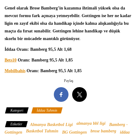
Genel olarak Brose Bamberg’in kazanma ihtimali yüksek olsa da
mevcut formu fark açmaya yetmeyebilir. Gottingen ise her ne kadar
ligin en zayıf ekibi olsa da handikap içinde kalma alışkanlığıyla bu
maçta da fırsat sunabilir. Gottingen lehine handikap ve düşük
skorlu bir mücadele mantıklı görünüyor.
İddaa Oranı: Bamberg 95,5 Alt 1,68
Bets10
Oranı: Bamberg 95,5 Alt 1,85
Mobilbahis
Oranı: Bamberg 95,5 Alt 1,85
Paylaş
Kategori
İddaa Tahmin
almanya bbl ligi
Etiketler
Almanya Basketbol Ligi
Bamberg -
Basketbol Tahmin
brose bamberg
Gottingen
BG Gottingen
iddaa