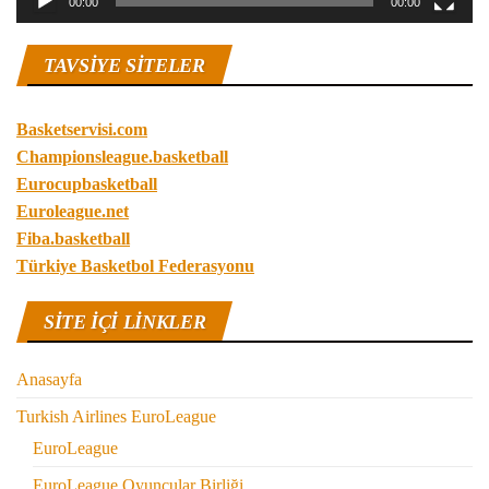
00:00
00:00
TAVSIYE SITELER
Basketservisi.com
Championsleague.basketball
Eurocupbasketball
Euroleague.net
Fiba.basketball
Türkiye Basketbol Federasyonu
SITE IÇI LINKLER
Anasayfa
Turkish Airlines EuroLeague
EuroLeague
EuroLeague Oyuncular Birliği