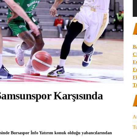
B
C
E
E
Fi
T
 Samsunspor Karşısında
A
Tu
esinde
Bursaspor İnfo Yatırım
konuk olduğu yabancılarından