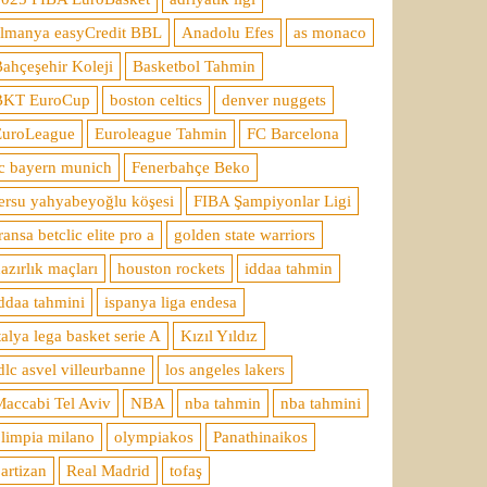
almanya easyCredit BBL
Anadolu Efes
as monaco
ahçeşehir Koleji
Basketbol Tahmin
BKT EuroCup
boston celtics
denver nuggets
EuroLeague
Euroleague Tahmin
FC Barcelona
c bayern munich
Fenerbahçe Beko
ersu yahyabeyoğlu köşesi
FIBA Şampiyonlar Ligi
ransa betclic elite pro a
golden state warriors
azırlık maçları
houston rockets
iddaa tahmin
ddaa tahmini
ispanya liga endesa
talya lega basket serie A
Kızıl Yıldız
dlc asvel villeurbanne
los angeles lakers
accabi Tel Aviv
NBA
nba tahmin
nba tahmini
limpia milano
olympiakos
Panathinaikos
artizan
Real Madrid
tofaş