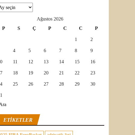
şivler
Ağustos 2026
P
S
Ç
P
C
C
P
1
2
4
5
6
7
8
9
0
11
12
13
14
15
16
7
18
19
20
21
22
23
4
25
26
27
28
29
30
1
Ara
ETIKETLER
2025 FIBA EuroBasket
adriyatik ligi