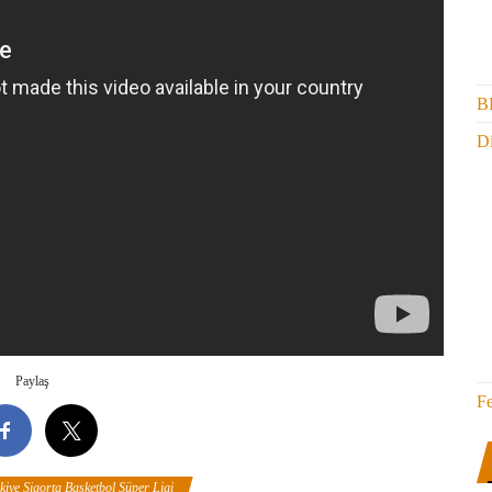
B
Di
Paylaş
F
kiye Sigorta Basketbol Süper Ligi