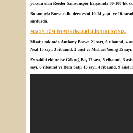
yoksun olan
Reeder Samsunspor
karşısında 80-108’lik sko
Bu sonuçla Bursa ekibi derecesini 10-14 yaptı ve 10. sırad
sürdürdü.
MAÇIN TÜM İSTATİSTİKLERİ İÇİN TIKLAYINIZ.
Misafir takımda
Anthony Brown
21 sayı, 6 ribaund, 4 as
Neal 15 sayı, 3 ribaund, 2 asist ve Michael Young 15 sayı, 4
Ev sahibi ekipte ise
Göktuğ Baş
17 sayı, 5 ribaund, 3 asi
sayı, 6 ribaund ve Bora Satır 13 sayı, 4 ribaund, 9 asist il