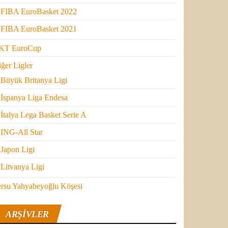
FIBA EuroBasket 2022
FIBA EuroBasket 2021
KT EuroCup
ğer Ligler
Büyük Britanya Ligi
İspanya Liga Endesa
İtalya Lega Basket Serie A
ING-All Star
Japon Ligi
Litvanya Ligi
ersu Yahyabeyoğlu Köşesi
ARŞIVLER