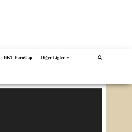
BKT EuroCup
Diğer Ligler
ideo
natıcı