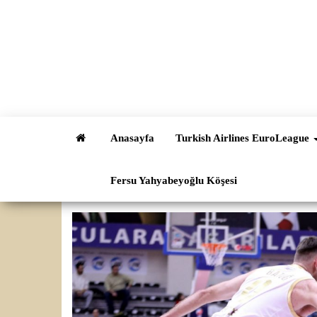
İçeriğe
atla
Anasayfa
Turkish Airlines EuroLeague
Fersu Yahyabeyoğlu Köşesi