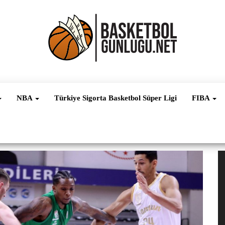
Basketbol
NBA, FIBA,
EuroLeague,
Haber
Süper Lig ve
NBA
Türkiye Sigorta Basketbol Süper Ligi
FIBA
Dünya
Ligleri
V
oy