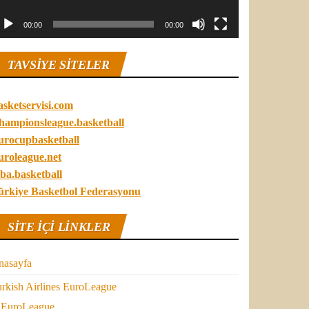
00:00
00:00
TAVSIYE SITELER
asketservisi.com
hampionsleague.basketball
urocupbasketball
uroleague.net
ba.basketball
ürkiye Basketbol Federasyonu
SITE IÇI LINKLER
nasayfa
rkish Airlines EuroLeague
EuroLeague