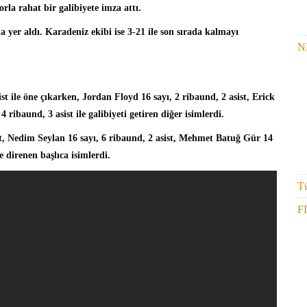
rla rahat bir galibiyete imza attı.
a yer aldı. Karadeniz ekibi ise 3-21 ile son sırada kalmayı
N
ist ile öne çıkarken, Jordan Floyd 16 sayı, 2 ribaund, 2 asist, Erick
 ribaund, 3 asist ile galibiyeti getiren diğer isimlerdi.
st, Nedim Seylan 16 sayı, 6 ribaund, 2 asist, Mehmet Batuğ Gür 14
e direnen başlıca isimlerdi.
Tü
F