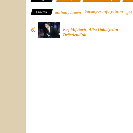
bursaspor info yatırım
Etiketler
anthony brown
gök
Koç Mijatovic, Alba Galibiyetini
Değerlendirdi