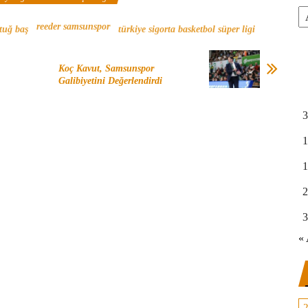
Ar
reeder samsunspor
tuğ baş
türkiye sigorta basketbol süper ligi
Koç Kavut, Samsunspor
Galibiyetini Değerlendirdi
3
1
1
2
3
« 