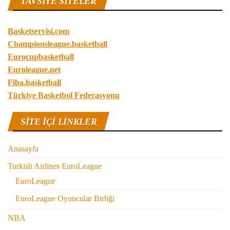
TAVSIYE SITELER
Basketservisi.com
Championsleague.basketball
Eurocupbasketball
Euroleague.net
Fiba.basketball
Türkiye Basketbol Federasyonu
SITE IÇI LINKLER
Anasayfa
Turkish Airlines EuroLeague
EuroLeague
EuroLeague Oyuncular Birliği
NBA