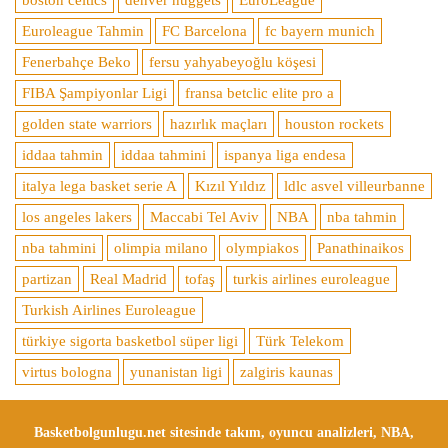
boston celtics
denver nuggets
EuroLeague
Euroleague Tahmin
FC Barcelona
fc bayern munich
Fenerbahçe Beko
fersu yahyabeyoğlu köşesi
FIBA Şampiyonlar Ligi
fransa betclic elite pro a
golden state warriors
hazırlık maçları
houston rockets
iddaa tahmin
iddaa tahmini
ispanya liga endesa
italya lega basket serie A
Kızıl Yıldız
ldlc asvel villeurbanne
los angeles lakers
Maccabi Tel Aviv
NBA
nba tahmin
nba tahmini
olimpia milano
olympiakos
Panathinaikos
partizan
Real Madrid
tofaş
turkis airlines euroleague
Turkish Airlines Euroleague
türkiye sigorta basketbol süper ligi
Türk Telekom
virtus bologna
yunanistan ligi
zalgiris kaunas
Basketbolgunlugu.net sitesinde takım, oyuncu analizleri, NBA,