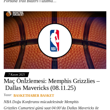
Portland Trail Blazers’ı uzatma…
7 Kasım 2025
Maç Önİzlemesi: Memphis Grizzlies –
Dallas Mavericks (08.11.25)
Yazar:
BASKETHABER BASKET
NBA Doğu Konferansı mücadelesinde Memphis
Grizzlies Cumartesi günü saat 04:00’da Dallas Mavericks ile