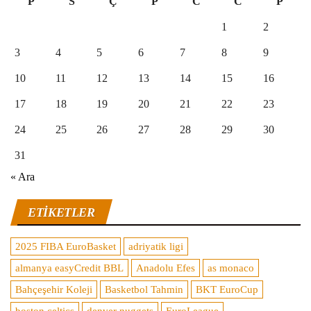
P
S
Ç
P
C
C
P
1
2
3
4
5
6
7
8
9
10
11
12
13
14
15
16
17
18
19
20
21
22
23
24
25
26
27
28
29
30
31
« Ara
ETIKETLER
2025 FIBA EuroBasket
adriyatik ligi
almanya easyCredit BBL
Anadolu Efes
as monaco
Bahçeşehir Koleji
Basketbol Tahmin
BKT EuroCup