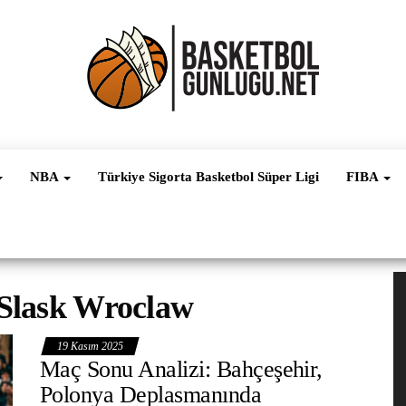
Basketbol
NBA, FIBA,
EuroLeague,
Haber
Süper Lig ve
NBA
Türkiye Sigorta Basketbol Süper Ligi
FIBA
Dünya
Ligleri
V
Slask Wroclaw
oy
19 Kasım 2025
Maç Sonu Analizi: Bahçeşehir,
Polonya Deplasmanında