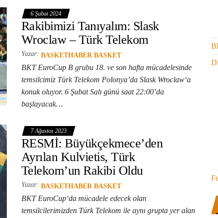
6 Şubat 2024
Rakibimizi Tanıyalım: Slask
Wroclaw – Türk Telekom
B
Yazar:
BASKETHABER BASKET
Di
BKT EuroCup B grubu 18. ve son hafta mücadelesinde
temsilcimiz Türk Telekom Polonya’da Slask Wroclaw‘a
konuk oluyor. 6 Şubat Salı günü saat 22:00’da
başlayacak…
7 Ağustos 2023
RESMİ: Büyükçekmece’den
Ayrılan Kulvietis, Türk
Telekom’un Rakibi Oldu
F
Yazar:
BASKETHABER BASKET
BKT EuroCup‘da mücadele edecek olan
temsilcilerimizden Türk Telekom ile aynı grupta yer alan