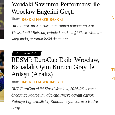
Yarıdaki Savunma Performansı ile
Wroclaw Engelini Geçti
N
Yazar:
BASKETHABER BASKET
BKT EuroCup A Grubu’nun altıncı haftasında Aris
Thessaloniki Betsson, evinde konuk ettiği Slask Wroclaw
karşısında, sezonun belki de en net…
20 Temmuz 2025
RESMİ: EuroCup Ekibi Wroclaw,
Kanadalı Oyun Kurucu Gray ile
Tü
Anlaştı (Analiz)
F
Yazar:
BASKETHABER BASKET
BKT EuroCup ekibi Slask Wroclaw, 2025-26 sezonu
öncesinde kadrosunu güçlendirmeye devam ediyor.
Polonya Ligi temsilcisi, Kanadalı oyun kurucu Kadre
Gray…