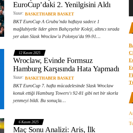
EuroCup’daki 2. Yenilgisini Aldı
Yazar:
BASKETHABER BASKET
BKT EuroCup A Grubu’nda haftaya sadece 1
mağlubiyetle lider giren Bahçeşehir Koleji, altıncı sırada
yer alan Slask Wroclaw’a Polonya’da 99-91…
B
C
12 Kasım 2025
Wroclaw, Evinde Formsuz
E
Hamburg Karşısında Hata Yapmadı
E
Fi
Yazar:
BASKETHABER BASKET
T
BKT EuroCup 7. hafta mücadelesinde Slask Wroclaw
konuk ettiği Hamburg Towers‘ı 92-81 gibi net bir skorla
yenmeyi bildi. Bu sonuçla…
A
6 Kasım 2025
Tu
Maç Sonu Analizi: Aris, İlk