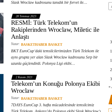
Slask Wroclaw kadrosunu tanıdık bir forvet ile…
Ar
28 Temmuz 2023
RESMİ: Türk Telekom’un
Rakiplerinden Wroclaw, Miletic ile
Anlaştı
3
Yazar:
BASKETHABER BASKET
BKT EuroCup‘daki temsilcilerimizden Türk Telekom ile
1
aynı grupta yer alan Slask Wroclaw kadrosunu Sırp bir
1
uzunla güçlendirdi. Polonya Ligi ekibi…
2
2 Kasım 2021
3
Telekom’un Konuğu Polonya Ekibi
« 
Wroclaw
Yazar:
BASKETHABER BASKET
7DAYS EuroCup 3. hafta mücadelesinde temsilcimiz
Türk Telekom, Ankara’da Polonya ekibi Slask Wroclaw‘ı