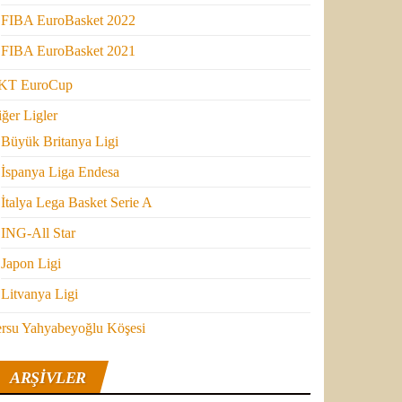
FIBA EuroBasket 2022
FIBA EuroBasket 2021
KT EuroCup
ğer Ligler
Büyük Britanya Ligi
İspanya Liga Endesa
İtalya Lega Basket Serie A
ING-All Star
Japon Ligi
Litvanya Ligi
ersu Yahyabeyoğlu Köşesi
ARŞIVLER