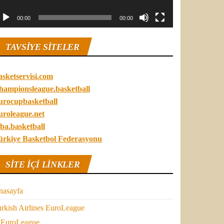
00:00
00:00
TAVSIYE SITELER
asketservisi.com
hampionsleague.basketball
urocupbasketball
uroleague.net
ba.basketball
ürkiye Basketbol Federasyonu
SITE IÇI LINKLER
nasayfa
rkish Airlines EuroLeague
EuroLeague