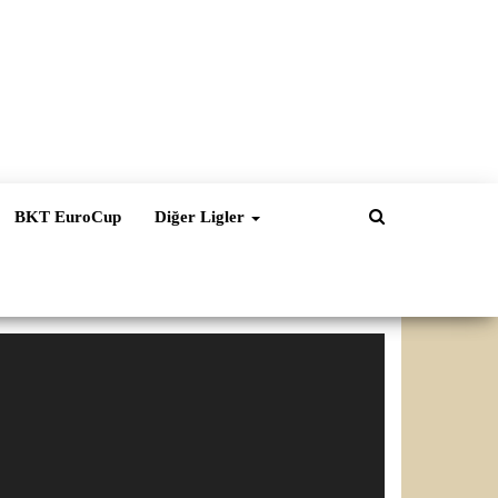
BKT EuroCup
Diğer Ligler
ideo
natıcı