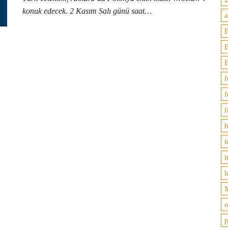
konuk edecek. 2 Kasım Salı günü saat…
B
f
f
f
h
i
i
l
M
o
p