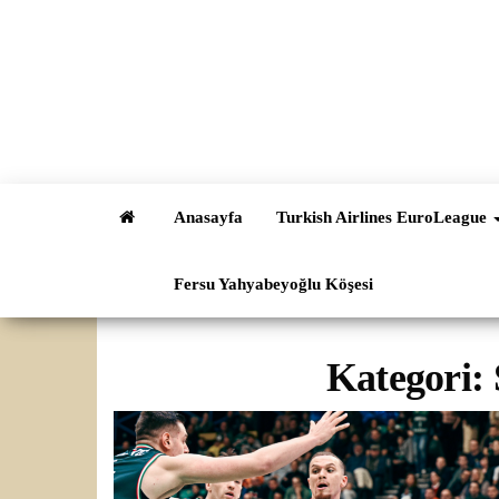
İçeriğe
atla
Anasayfa
Turkish Airlines EuroLeague
Fersu Yahyabeyoğlu Köşesi
Kategori: