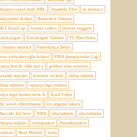
almanya easyCredit BBL
Anadolu Efes
as monaco
ahçeşehir Koleji
Basketbol Tahmin
BKT EuroCup
boston celtics
denver nuggets
EuroLeague
Euroleague Tahmin
FC Barcelona
c bayern munich
Fenerbahçe Beko
ersu yahyabeyoğlu köşesi
FIBA Şampiyonlar Ligi
ransa betclic elite pro a
golden state warriors
azırlık maçları
houston rockets
iddaa tahmin
ddaa tahmini
ispanya liga endesa
talya lega basket serie A
Kızıl Yıldız
dlc asvel villeurbanne
los angeles lakers
accabi Tel Aviv
NBA
nba tahmin
nba tahmini
limpia milano
olympiakos
Panathinaikos
artizan
Real Madrid
tofaş