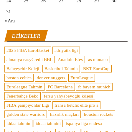
24
25
26
27
28
29
30
31
« Ara
ETIKETLER
2025 FIBA EuroBasket
adriyatik ligi
almanya easyCredit BBL
Anadolu Efes
as monaco
Bahçeşehir Koleji
Basketbol Tahmin
BKT EuroCup
boston celtics
denver nuggets
EuroLeague
Euroleague Tahmin
FC Barcelona
fc bayern munich
Fenerbahçe Beko
fersu yahyabeyoğlu köşesi
FIBA Şampiyonlar Ligi
fransa betclic elite pro a
golden state warriors
hazırlık maçları
houston rockets
iddaa tahmin
iddaa tahmini
ispanya liga endesa