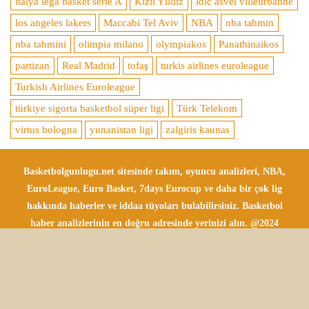
italya lega basket serie A
Kızıl Yıldız
ldlc asvel villeurbanne
los angeles lakers
Maccabi Tel Aviv
NBA
nba tahmin
nba tahmini
olimpia milano
olympiakos
Panathinaikos
partizan
Real Madrid
tofaş
turkis airlines euroleague
Turkish Airlines Euroleague
türkiye sigorta basketbol süper ligi
Türk Telekom
virtus bologna
yunanistan ligi
zalgiris kaunas
Basketbolgunlugu.net sitesinde takım, oyuncu analizleri, NBA,
EuroLeague, Euro Basket, 7days Eurocup ve daha bir çok lig
hakkında haberler ve iddaa tüyoları bulabilirsiniz. Basketbol
haber analizlerinin en doğru adresinde yerinizi alın. @2024
Tüm Hakları Saklıdır.