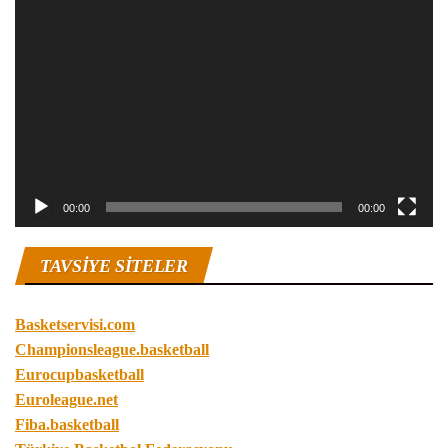
Video
oynatıcı
00:00
00:00
TAVSIYE SITELER
Basketservisi.com
Championsleague.basketball
Eurocupbasketball
Euroleague.net
Fiba.basketball