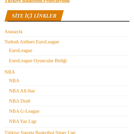
Türkiye Basketbol Federasyonu
SITE IÇI LINKLER
Anasayfa
Turkish Airlines EuroLeague
EuroLeague
EuroLeague Oyuncular Birliği
NBA
NBA
NBA All-Star
NBA Draft
NBA G-League
NBA Yaz Ligi
Türkiye Sigorta Basketbol Süper Ligi