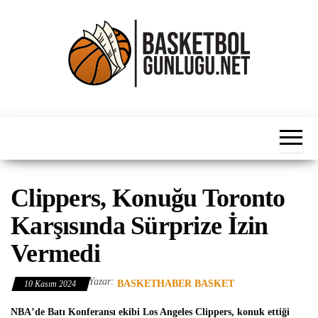
İçeriğe
atla
Basketbol
NBA, FIBA,
EuroLeague,
Haber
Süper Lig ve
Dünya
Ligleri
Clippers, Konuğu Toronto
Karşısında Sürprize İzin
Vermedi
Yazar:
BASKETHABER BASKET
10 Kasım 2024
NBA
’de Batı Konferansı ekibi
Los Angeles Clippers
, konuk ettiği