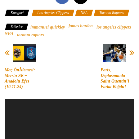
Kategori
Los Angeles Clippers
NBA
Toronto Raptors
james harden
Etiketler
immanuel quickley
los angeles clippers
NBA
toronto raptors
Maç Önİzlemesi:
Paris,
Mersin SK –
Deplasmanda
Anadolu Efes
Saint Quentin’i
(10.11.24)
Farka Boğdu!
Video
oynatıcı