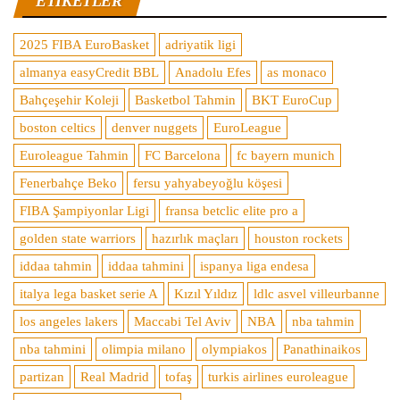
ETIKETLER
2025 FIBA EuroBasket
adriyatik ligi
almanya easyCredit BBL
Anadolu Efes
as monaco
Bahçeşehir Koleji
Basketbol Tahmin
BKT EuroCup
boston celtics
denver nuggets
EuroLeague
Euroleague Tahmin
FC Barcelona
fc bayern munich
Fenerbahçe Beko
fersu yahyabeyoğlu köşesi
FIBA Şampiyonlar Ligi
fransa betclic elite pro a
golden state warriors
hazırlık maçları
houston rockets
iddaa tahmin
iddaa tahmini
ispanya liga endesa
italya lega basket serie A
Kızıl Yıldız
ldlc asvel villeurbanne
los angeles lakers
Maccabi Tel Aviv
NBA
nba tahmin
nba tahmini
olimpia milano
olympiakos
Panathinaikos
partizan
Real Madrid
tofaş
turkis airlines euroleague