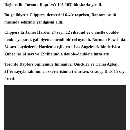
Doğu ekibi
Toronto Raptors
’ı 105-103’lük skorla yendi.
Bu galibiyetle Clippers, derecesini 6-4’e taşırken, Raptors ise 10.
maçında sekizinci yenilgisini aldı.
Clippers’ta
James Harden
24 sayı, 12 ribaund ve 6 asistle double-
double yaparak galibiyette önemli bir rol oynadı. Norman Powell da
24 sayı kaydederek Harden’a eşlik etti. Los Angeles ekibinde Ivica
Zubac ise 14 sayı ve 12 ribaundla double-double’a imza attı.
Toronto Raptors cephesinde
Immanuel Quickley
ve Ochai Agbaji
21’er sayıyla takımın en skorer isimleri olurken, Gradey Dick 15 sayı
üretti.