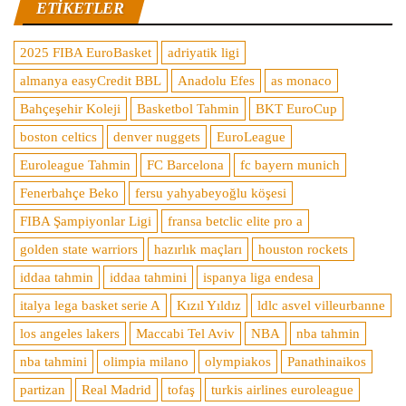
ETIKETLER
2025 FIBA EuroBasket
adriyatik ligi
almanya easyCredit BBL
Anadolu Efes
as monaco
Bahçeşehir Koleji
Basketbol Tahmin
BKT EuroCup
boston celtics
denver nuggets
EuroLeague
Euroleague Tahmin
FC Barcelona
fc bayern munich
Fenerbahçe Beko
fersu yahyabeyoğlu köşesi
FIBA Şampiyonlar Ligi
fransa betclic elite pro a
golden state warriors
hazırlık maçları
houston rockets
iddaa tahmin
iddaa tahmini
ispanya liga endesa
italya lega basket serie A
Kızıl Yıldız
ldlc asvel villeurbanne
los angeles lakers
Maccabi Tel Aviv
NBA
nba tahmin
nba tahmini
olimpia milano
olympiakos
Panathinaikos
partizan
Real Madrid
tofaş
turkis airlines euroleague