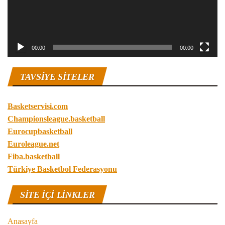
00:00
00:00
TAVSIYE SITELER
Basketservisi.com
Championsleague.basketball
Eurocupbasketball
Euroleague.net
Fiba.basketball
Türkiye Basketbol Federasyonu
SITE IÇI LINKLER
Anasayfa