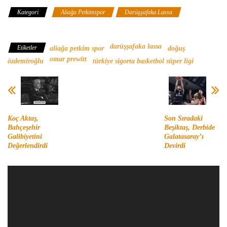
Kategori
Aliağa Petkimspor
Darüşşafaka Lassa
Türkiye
Sigorta Basketbol Süper Ligi
darüşşafaka lassa
Etiketler
aliağa petkim spor
doğuş
omar prewitt
özdemiroğlu
türkiye sigorta basketbol süper ligi
Koç Aktaş,
Son Sıradaki
Bahçeşehir
Beşiktaş, Derbide
Galibiyetini
Galatasaray’ı
Değerlendirdi
Devirdi
Video
oynatıcı