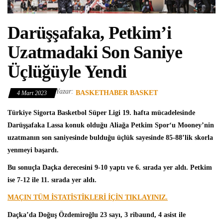
Darüşşafaka, Petkim’i
Uzatmadaki Son Saniye
Üçlüğüyle Yendi
Yazar:
BASKETHABER BASKET
4 Mart 2023
Türkiye Sigorta Basketbol Süper Ligi
19. hafta mücadelesinde
Darüşşafaka Lassa
konuk olduğu
Aliağa Petkim Spor
‘u Mooney’nin
uzatmanın son saniyesinde bulduğu üçlük sayesinde 85-88’lik skorla
yenmeyi başardı.
Bu sonuçla Daçka derecesini 9-10 yaptı ve 6. sırada yer aldı. Petkim
ise 7-12 ile 11. sırada yer aldı.
MAÇIN TÜM İSTATİSTİKLERİ İÇİN TIKLAYINIZ.
Daçka’da
Doğuş Özdemiroğlu
23 sayı, 3 ribaund, 4 asist ile