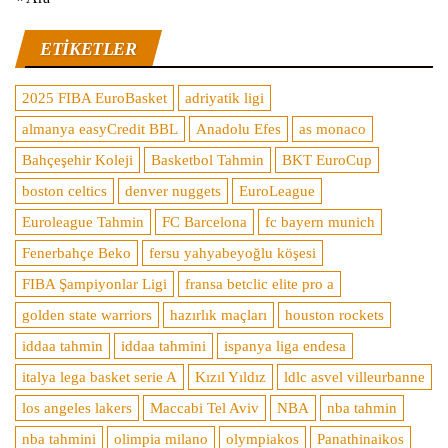
ETIKETLER
2025 FIBA EuroBasket
adriyatik ligi
almanya easyCredit BBL
Anadolu Efes
as monaco
Bahçeşehir Koleji
Basketbol Tahmin
BKT EuroCup
boston celtics
denver nuggets
EuroLeague
Euroleague Tahmin
FC Barcelona
fc bayern munich
Fenerbahçe Beko
fersu yahyabeyoğlu köşesi
FIBA Şampiyonlar Ligi
fransa betclic elite pro a
golden state warriors
hazırlık maçları
houston rockets
iddaa tahmin
iddaa tahmini
ispanya liga endesa
italya lega basket serie A
Kızıl Yıldız
ldlc asvel villeurbanne
los angeles lakers
Maccabi Tel Aviv
NBA
nba tahmin
nba tahmini
olimpia milano
olympiakos
Panathinaikos