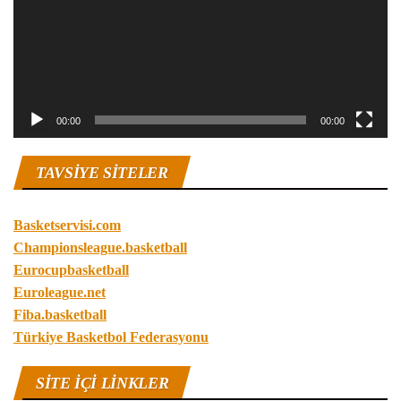
00:00
00:00
TAVSIYE SITELER
Basketservisi.com
Championsleague.basketball
Eurocupbasketball
Euroleague.net
Fiba.basketball
Türkiye Basketbol Federasyonu
SITE IÇI LINKLER