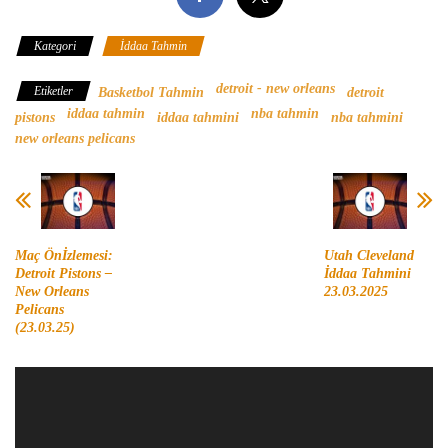
Kategori
İddaa Tahmin
detroit - new orleans
Etiketler
Basketbol Tahmin
detroit
iddaa tahmin
nba tahmin
pistons
iddaa tahmini
nba tahmini
new orleans pelicans
Maç Önİzlemesi:
Utah Cleveland
Detroit Pistons –
İddaa Tahmini
New Orleans
23.03.2025
Pelicans
(23.03.25)
Video
oynatıcı