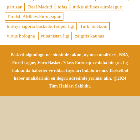
partizan
Real Madrid
tofaş
turkis airlines euroleague
Turkish Airlines Euroleague
türkiye sigorta basketbol süper ligi
Türk Telekom
virtus bologna
yunanistan ligi
zalgiris kaunas
Basketbolgunlugu.net sitesinde takım, oyuncu analizleri, NBA,
EuroLeague, Euro Basket, 7days Eurocup ve daha bir çok lig
hakkında haberler ve iddaa tüyoları bulabilirsiniz. Basketbol
haber analizlerinin en doğru adresinde yerinizi alın. @2024
Tüm Hakları Saklıdır.