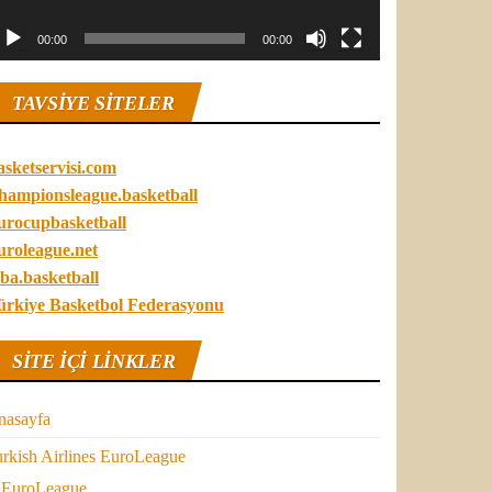
00:00
00:00
TAVSIYE SITELER
asketservisi.com
hampionsleague.basketball
urocupbasketball
uroleague.net
ba.basketball
ürkiye Basketbol Federasyonu
SITE IÇI LINKLER
nasayfa
rkish Airlines EuroLeague
EuroLeague