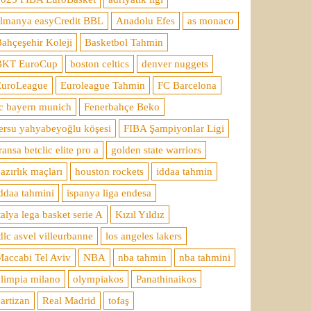
almanya easyCredit BBL
Anadolu Efes
as monaco
ahçeşehir Koleji
Basketbol Tahmin
BKT EuroCup
boston celtics
denver nuggets
EuroLeague
Euroleague Tahmin
FC Barcelona
c bayern munich
Fenerbahçe Beko
ersu yahyabeyoğlu köşesi
FIBA Şampiyonlar Ligi
ransa betclic elite pro a
golden state warriors
azırlık maçları
houston rockets
iddaa tahmin
ddaa tahmini
ispanya liga endesa
talya lega basket serie A
Kızıl Yıldız
dlc asvel villeurbanne
los angeles lakers
accabi Tel Aviv
NBA
nba tahmin
nba tahmini
limpia milano
olympiakos
Panathinaikos
artizan
Real Madrid
tofaş