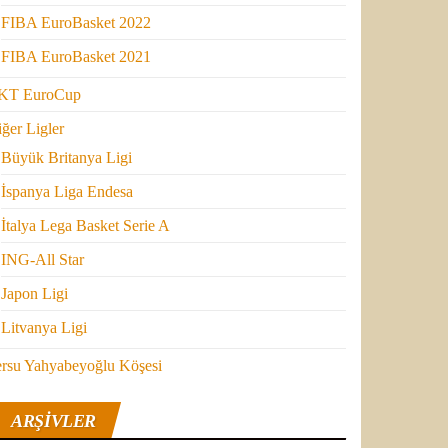
FIBA EuroBasket 2022
FIBA EuroBasket 2021
KT EuroCup
ğer Ligler
Büyük Britanya Ligi
İspanya Liga Endesa
İtalya Lega Basket Serie A
ING-All Star
Japon Ligi
Litvanya Ligi
ersu Yahyabeyoğlu Köşesi
ARŞIVLER