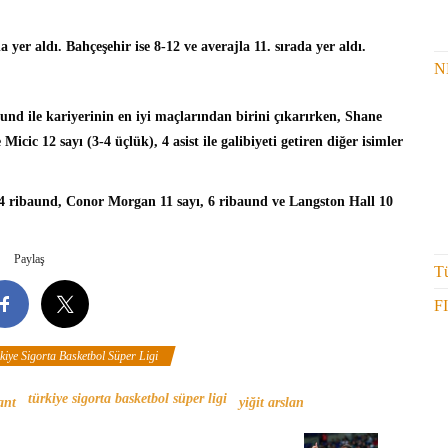
 yer aldı. Bahçeşehir ise 8-12 ve averajla 11. sırada yer aldı.
N
aund ile kariyerinin en iyi maçlarından birini çıkarırken, Shane
 Micic 12 sayı (3-4 üçlük), 4 asist ile galibiyeti getiren diğer isimler
 4 ribaund, Conor Morgan 11 sayı, 6 ribaund ve Langston Hall 10
Paylaş
Tü
F
kiye Sigorta Basketbol Süper Ligi
türkiye sigorta basketbol süper ligi
ant
yiğit arslan