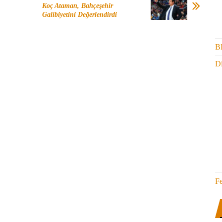
Koç Ataman, Bahçeşehir
Galibiyetini Değerlendirdi
B
Di
F