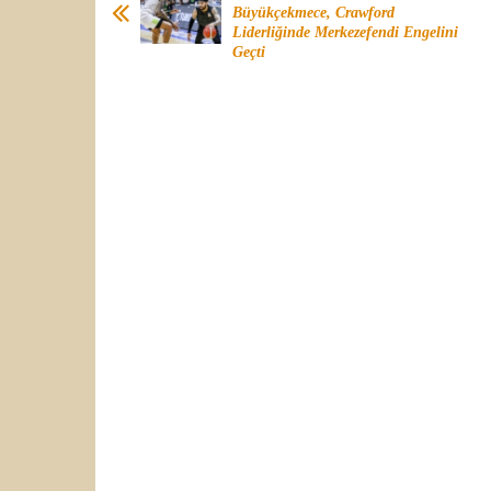
Büyükçekmece, Crawford
Liderliğinde Merkezefendi Engelini
Geçti