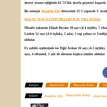
skorer oyunu eşliğinde 62-73’lük skorla geçmeyi başardı.
Bu sonuçla
Anadolu Efes
derecesini 15-5 yaparak 3. sırada
MAÇIN TÜM İSTATİSTİKLERİ İÇİN TIKLAYINIZ.
Misafir takımda
Elijah Bryant
28 sayı (4-4 üçlük), 7 rib
Larkin 12 sayı (4-6 üçlük), 2 asist, 5 top çalma ve Vasilije
oldular.
Ev sahibi cephesinde ise
Yiğit Arslan
16 sayı (4-5 üçlük),
sayı, 4 ribaund, 3 asit ile direnen başlıca isimler oldular.
Kategori
Anadolu Efes
Bahçeşehir Koleji
Tür
Bahçeşehir Koleji
Etiketler
Anadolu Efes
elijah bry