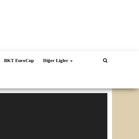
BKT EuroCup
Diğer Ligler
ideo
natıcı