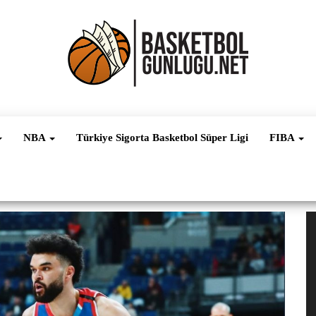
Basketbol
NBA, FIBA,
EuroLeague,
Haber
Süper Lig ve
NBA
Türkiye Sigorta Basketbol Süper Ligi
FIBA
Dünya
Ligleri
V
oy