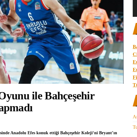
B
C
E
E
Fi
T
 Oyunu ile Bahçeşehir
Yapmadı
A
Tu
sinde
Anadolu Efes
konuk ettiği
Bahçeşehir Koleji
‘ni Bryant’ın