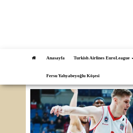
İçeriğe
atla
Anasayfa
Turkish Airlines EuroLeague
Fersu Yahyabeyoğlu Köşesi