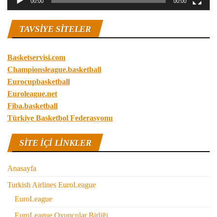
00:00
00:00
TAVSIYE SITELER
Basketservisi.com
Championsleague.basketball
Eurocupbasketball
Euroleague.net
Fiba.basketball
Türkiye Basketbol Federasyonu
SITE IÇI LINKLER
Anasayfa
Turkish Airlines EuroLeague
EuroLeague
EuroLeague Oyuncular Birliği