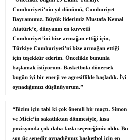
Cumhuriyeti’nin yıl dönümü, Cumhuriyet
Bayramımız. Büyük liderimiz Mustafa Kemal
Atatürk’e, dünyanın en kuvvetli
Cumhuriyet’ini bize armağan ettiği için,
Türkiye Cumhuriyeti’ni bize armağan ettiği
için teşekkür ederim. Öncelikle bununla
başlamak istiyorum. Basketbola dönersek
bugün iyi bir enerji ve agresiflikle başladık. İyi
oynadığımızı düşünüyorum.”
“Bizim için tabi ki çok önemli bir maçtı. Simon
ve Micic’in sakatlıktan dönmesiyle, kısa
pozisyonda çok daha fazla seçeneğimiz oldu. Bu
son üç senedir oynadığımız basketbol için en