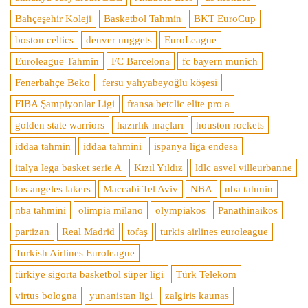
Bahçeşehir Koleji
Basketbol Tahmin
BKT EuroCup
boston celtics
denver nuggets
EuroLeague
Euroleague Tahmin
FC Barcelona
fc bayern munich
Fenerbahçe Beko
fersu yahyabeyoğlu köşesi
FIBA Şampiyonlar Ligi
fransa betclic elite pro a
golden state warriors
hazırlık maçları
houston rockets
iddaa tahmin
iddaa tahmini
ispanya liga endesa
italya lega basket serie A
Kızıl Yıldız
ldlc asvel villeurbanne
los angeles lakers
Maccabi Tel Aviv
NBA
nba tahmin
nba tahmini
olimpia milano
olympiakos
Panathinaikos
partizan
Real Madrid
tofaş
turkis airlines euroleague
Turkish Airlines Euroleague
türkiye sigorta basketbol süper ligi
Türk Telekom
virtus bologna
yunanistan ligi
zalgiris kaunas