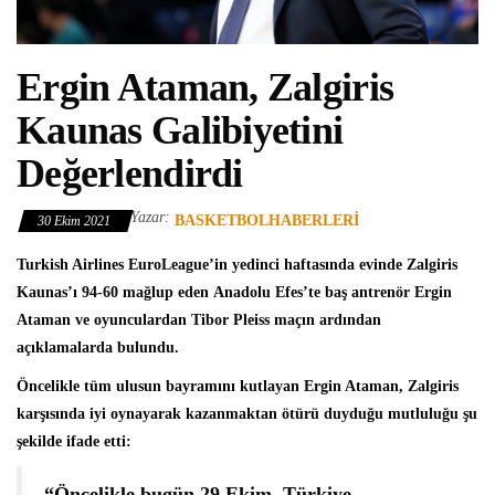
Ergin Ataman, Zalgiris
Kaunas Galibiyetini
Değerlendirdi
Yazar:
BASKETBOLHABERLERI
30 Ekim 2021
Turkish Airlines EuroLeague
’in yedinci haftasında evinde
Zalgiris
Kaunas
’ı 94-60 mağlup eden
Anadolu Efes
’te baş antrenör
Ergin
Ataman
ve oyunculardan
Tibor Pleiss
maçın ardından
açıklamalarda bulundu.
Öncelikle tüm ulusun bayramını kutlayan Ergin Ataman, Zalgiris
karşısında iyi oynayarak kazanmaktan ötürü duyduğu mutluluğu şu
şekilde ifade etti:
“Öncelikle bugün 29 Ekim. Türkiye