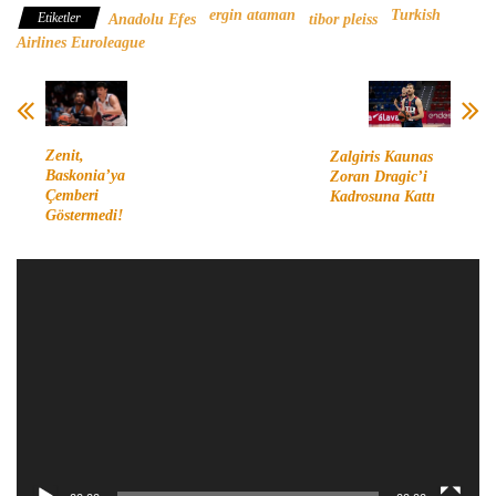
ergin ataman
Turkish
Etiketler
Anadolu Efes
tibor pleiss
Airlines Euroleague
Zenit,
Zalgiris Kaunas
Baskonia’ya
Zoran Dragic’i
Çemberi
Kadrosuna Kattı
Göstermedi!
Video
oynatıcı