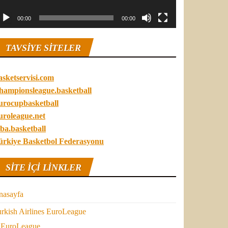
00:00
00:00
TAVSIYE SITELER
asketservisi.com
hampionsleague.basketball
urocupbasketball
uroleague.net
ba.basketball
ürkiye Basketbol Federasyonu
SITE IÇI LINKLER
nasayfa
rkish Airlines EuroLeague
EuroLeague