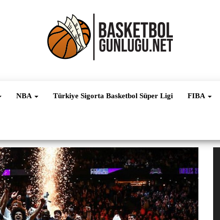
Basketbol
NBA, FIBA,
EuroLeague,
Haber
Süper Lig ve
NBA
Türkiye Sigorta Basketbol Süper Ligi
FIBA
Dünya
Ligleri
V
oy