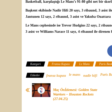
Basketball
, karşılaştığı
Le Mans’
ı 91-80 gibi net bir sko
Başkent ekibinde
Nadir Hifi
20 sayı, 3 ribaund, 3 asist i
Jantunen 12 sayı, 2 ribaund, 3 asist ve Yakuba Ouattara 10
Le Mans cephesinde ise
Trevor Hudgins
22 sayı, 2 ribaun
3 asist ve Williams Narace 11 sayı, 4 ribaund ile direnen b
Kategori
Fransa Kupası
Le Mans
Paris Bask
le mans
Paris Ba
Etiketler
fransa kupası
nadir hifi
Maç Önİzlemesi: Golden State
Warriors – Houston Rockets
(27.04.25)