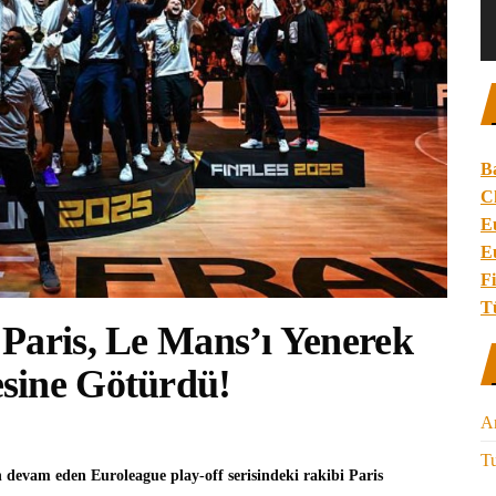
B
C
E
E
Fi
T
Paris, Le Mans’ı Yenerek
sine Götürdü!
A
Tu
 devam eden Euroleague play-off serisindeki rakibi
Paris