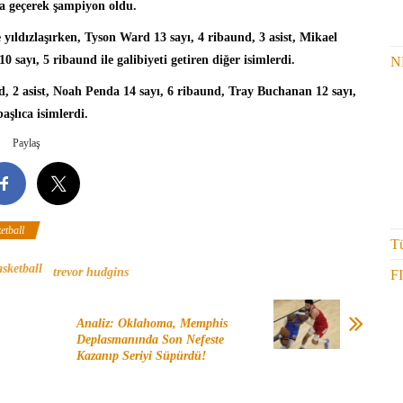
rla geçerek şampiyon oldu.
le yıldızlaşırken, Tyson Ward 13 sayı, 4 ribaund, 3 asist, Mikael
 sayı, 5 ribaund ile galibiyeti getiren diğer isimlerdi.
N
d, 2 asist, Noah Penda 14 sayı, 6 ribaund, Tray Buchanan 12 sayı,
aşlıca isimlerdi.
Paylaş
etball
Tü
sketball
trevor hudgins
F
Analiz: Oklahoma, Memphis
Deplasmanında Son Nefeste
Kazanıp Seriyi Süpürdü!