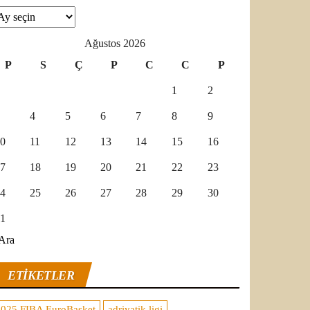
şivler
Ağustos 2026
P
S
Ç
P
C
C
P
1
2
4
5
6
7
8
9
0
11
12
13
14
15
16
7
18
19
20
21
22
23
4
25
26
27
28
29
30
1
Ara
ETIKETLER
2025 FIBA EuroBasket
adriyatik ligi