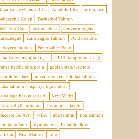
almanya easyCredit BBL
Anadolu Efes
as monaco
ahçeşehir Koleji
Basketbol Tahmin
BKT EuroCup
boston celtics
denver nuggets
EuroLeague
Euroleague Tahmin
FC Barcelona
c bayern munich
Fenerbahçe Beko
ersu yahyabeyoğlu köşesi
FIBA Şampiyonlar Ligi
ransa betclic elite pro a
golden state warriors
azırlık maçları
houston rockets
iddaa tahmin
ddaa tahmini
ispanya liga endesa
talya lega basket serie A
Kızıl Yıldız
dlc asvel villeurbanne
los angeles lakers
accabi Tel Aviv
NBA
nba tahmin
nba tahmini
limpia milano
olympiakos
Panathinaikos
artizan
Real Madrid
tofaş