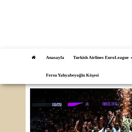
İçeriğe
atla
Anasayfa
Turkish Airlines EuroLeague
Fersu Yahyabeyoğlu Köşesi