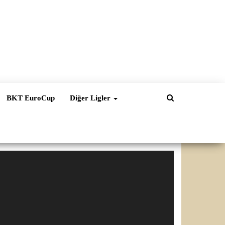
BKT EuroCup
Diğer Ligler
ideo
natıcı