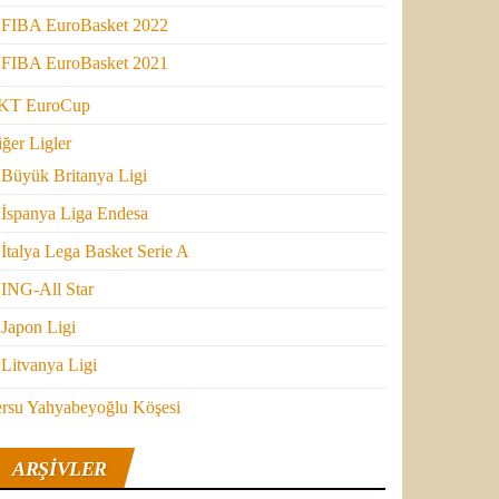
FIBA EuroBasket 2022
FIBA EuroBasket 2021
KT EuroCup
ğer Ligler
Büyük Britanya Ligi
İspanya Liga Endesa
İtalya Lega Basket Serie A
ING-All Star
Japon Ligi
Litvanya Ligi
ersu Yahyabeyoğlu Köşesi
ARŞIVLER