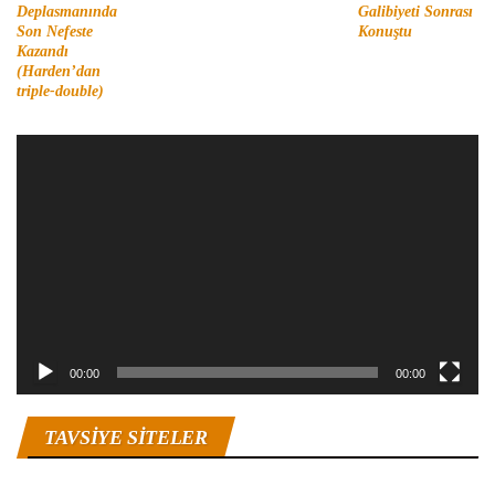
Deplasmanında
Galibiyeti Sonrası
Son Nefeste
Konuştu
Kazandı
(Harden’dan
triple-double)
Video
oynatıcı
00:00
00:00
TAVSIYE SITELER