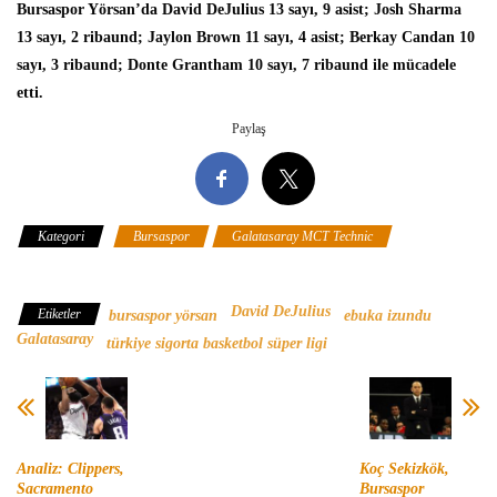
Bursaspor Yörsan’da
David DeJulius
13 sayı, 9 asist; Josh Sharma
13 sayı, 2 ribaund; Jaylon Brown 11 sayı, 4 asist; Berkay Candan 10
sayı, 3 ribaund; Donte Grantham 10 sayı, 7 ribaund ile mücadele
etti.
Paylaş
Kategori
Bursaspor
Galatasaray MCT Technic
Türkiye
Sigorta Basketbol Süper Ligi
David DeJulius
Etiketler
bursaspor yörsan
ebuka izundu
Galatasaray
türkiye sigorta basketbol süper ligi
Analiz: Clippers,
Koç Sekizkök,
Sacramento
Bursaspor