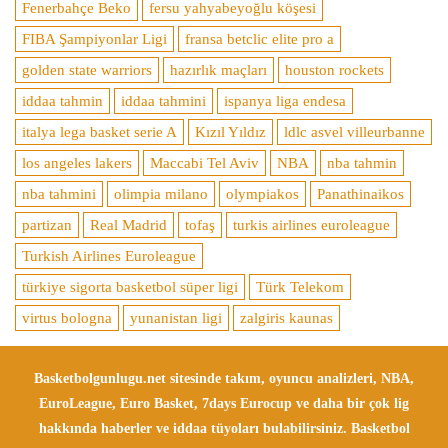
Fenerbahçe Beko
fersu yahyabeyoğlu köşesi
FIBA Şampiyonlar Ligi
fransa betclic elite pro a
golden state warriors
hazırlık maçları
houston rockets
iddaa tahmin
iddaa tahmini
ispanya liga endesa
italya lega basket serie A
Kızıl Yıldız
ldlc asvel villeurbanne
los angeles lakers
Maccabi Tel Aviv
NBA
nba tahmin
nba tahmini
olimpia milano
olympiakos
Panathinaikos
partizan
Real Madrid
tofaş
turkis airlines euroleague
Turkish Airlines Euroleague
türkiye sigorta basketbol süper ligi
Türk Telekom
virtus bologna
yunanistan ligi
zalgiris kaunas
Basketbolgunlugu.net sitesinde takım, oyuncu analizleri, NBA,
EuroLeague, Euro Basket, 7days Eurocup ve daha bir çok lig
hakkında haberler ve iddaa tüyoları bulabilirsiniz. Basketbol