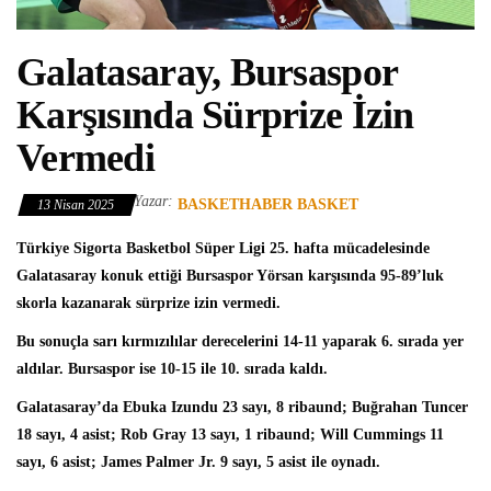
Galatasaray, Bursaspor
Karşısında Sürprize İzin
Vermedi
Yazar:
BASKETHABER BASKET
13 Nisan 2025
Türkiye Sigorta Basketbol Süper Ligi
25. hafta mücadelesinde
Galatasaray
konuk ettiği
Bursaspor Yörsan
karşısında 95-89’luk
skorla kazanarak sürprize izin vermedi.
Bu sonuçla sarı kırmızılılar derecelerini 14-11 yaparak 6. sırada yer
aldılar. Bursaspor ise 10-15 ile 10. sırada kaldı.
Galatasaray’da
Ebuka Izundu
23 sayı, 8 ribaund; Buğrahan Tuncer
18 sayı, 4 asist; Rob Gray 13 sayı, 1 ribaund; Will Cummings 11
sayı, 6 asist; James Palmer Jr. 9 sayı, 5 asist ile oynadı.