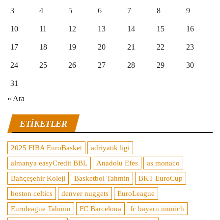
3
4
5
6
7
8
9
10
11
12
13
14
15
16
17
18
19
20
21
22
23
24
25
26
27
28
29
30
31
« Ara
ETIKETLER
2025 FIBA EuroBasket
adriyatik ligi
almanya easyCredit BBL
Anadolu Efes
as monaco
Bahçeşehir Koleji
Basketbol Tahmin
BKT EuroCup
boston celtics
denver nuggets
EuroLeague
Euroleague Tahmin
FC Barcelona
fc bayern munich