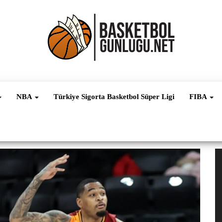
Basketbol
NBA, FIBA,
EuroLeague,
Haber
Süper Lig ve
NBA
Türkiye Sigorta Basketbol Süper Ligi
FIBA
Dünya
Ligleri
V
oy