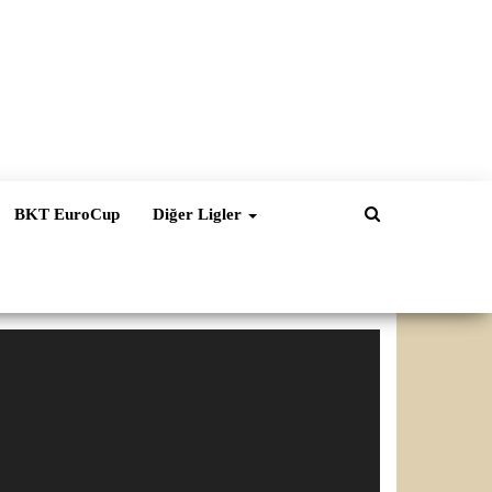
BKT EuroCup
Diğer Ligler
ideo
natıcı