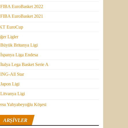
FIBA EuroBasket 2022
FIBA EuroBasket 2021
KT EuroCup
ğer Ligler
Büyük Britanya Ligi
İspanya Liga Endesa
İtalya Lega Basket Serie A
ING-All Star
Japon Ligi
Litvanya Ligi
ersu Yahyabeyoğlu Köşesi
ARŞIVLER