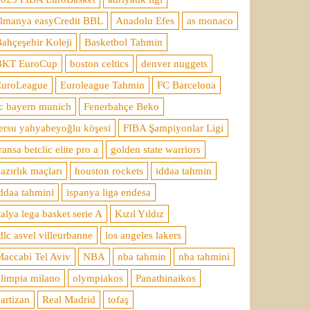
almanya easyCredit BBL
Anadolu Efes
as monaco
ahçeşehir Koleji
Basketbol Tahmin
BKT EuroCup
boston celtics
denver nuggets
EuroLeague
Euroleague Tahmin
FC Barcelona
c bayern munich
Fenerbahçe Beko
ersu yahyabeyoğlu köşesi
FIBA Şampiyonlar Ligi
ransa betclic elite pro a
golden state warriors
azırlık maçları
houston rockets
iddaa tahmin
ddaa tahmini
ispanya liga endesa
talya lega basket serie A
Kızıl Yıldız
dlc asvel villeurbanne
los angeles lakers
accabi Tel Aviv
NBA
nba tahmin
nba tahmini
limpia milano
olympiakos
Panathinaikos
artizan
Real Madrid
tofaş