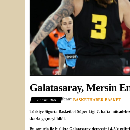
Galatasaray, Mersin En
Yazar:
BASKETHABER BASKET
17 Kasım 2024
Türkiye Sigorta Basketbol Süper Ligi
7. hafta mücadeke
skorla geçmeyi bildi.
Bu sonuçla ile birlikte Galatasaray derecesini 4-3’e gelişt