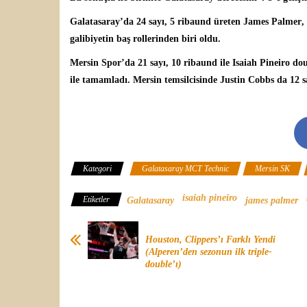
Galatasaray’da 24 sayı, 5 ribaund üreten
James Palmer
,
galibiyetin baş rollerinden biri oldu.
Mersin Spor’da 21 sayı, 10 ribaund ile
Isaiah Pineiro
dou
ile tamamladı. Mersin temsilcisinde Justin Cobbs da 12 sa
Kategori
Galatasaray MCT Technic
Mersin SK
isaiah pineiro
Etiketler
Galatasaray
james palmer
Houston, Clippers’ı Farklı Yendi
(Alperen’den sezonun ilk triple-
double’ı)