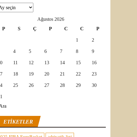
şivler
Ağustos 2026
P
S
Ç
P
C
C
P
1
2
4
5
6
7
8
9
0
11
12
13
14
15
16
7
18
19
20
21
22
23
4
25
26
27
28
29
30
1
Ara
ETIKETLER
2025 FIBA EuroBasket
adriyatik ligi