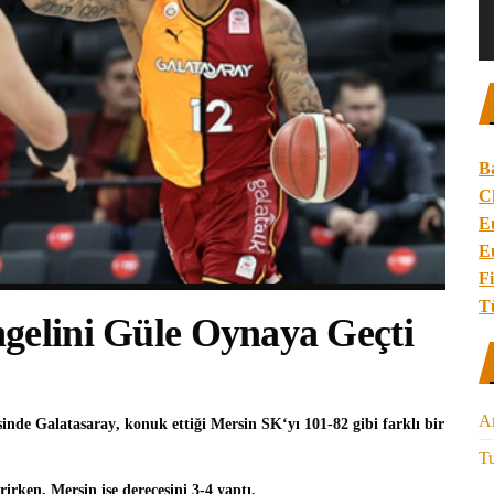
B
C
E
E
Fi
T
gelini Güle Oynaya Geçti
A
sinde
Galatasaray
, konuk ettiği
Mersin SK
‘yı 101-82 gibi farklı bir
Tu
irirken, Mersin ise derecesini 3-4 yaptı.