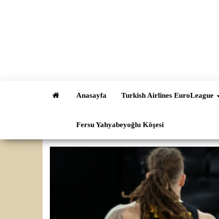
İçeriğe
atla
Anasayfa
Turkish Airlines EuroLeague
Fersu Yahyabeyoğlu Köşesi