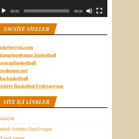
00:00
00:00
TAVSIYE SITELER
asketservisi.com
hampionsleague.basketball
urocupbasketball
uroleague.net
ba.basketball
ürkiye Basketbol Federasyonu
SITE IÇI LINKLER
nasayfa
rkish Airlines EuroLeague
EuroLeague