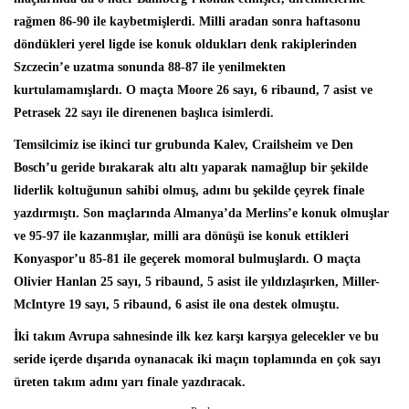
rağmen 86-90 ile kaybetmişlerdi. Milli aradan sonra haftasonu
döndükleri yerel ligde ise konuk oldukları denk rakiplerinden
Szczecin’e uzatma sonunda 88-87 ile yenilmekten
kurtulamamışlardı. O maçta Moore 26 sayı, 6 ribaund, 7 asist ve
Petrasek 22 sayı ile direnenen başlıca isimlerdi.
Temsilcimiz ise ikinci tur grubunda Kalev, Crailsheim ve Den
Bosch’u geride bırakarak altı altı yaparak namağlup bir şekilde
liderlik koltuğunun sahibi olmuş, adını bu şekilde çeyrek finale
yazdırmıştı. Son maçlarında Almanya’da Merlins’e konuk olmuşlar
ve 95-97 ile kazanmışlar, milli ara dönüşü ise konuk ettikleri
Konyaspor’u 85-81 ile geçerek momoral bulmuşlardı. O maçta
Olivier Hanlan 25 sayı, 5 ribaund, 5 asist ile yıldızlaşırken, Miller-
McIntyre 19 sayı, 5 ribaund, 6 asist ile ona destek olmuştu.
İki takım Avrupa sahnesinde ilk kez karşı karşıya gelecekler ve bu
seride içerde dışarıda oynanacak iki maçın toplamında en çok sayı
üreten takım adını yarı finale yazdıracak.