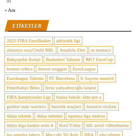
31
« Ara
ETIKETLER
2025 FIBA EuroBasket
adriyatik ligi
almanya easyCredit BBL
Anadolu Efes
as monaco
Bahçeşehir Koleji
Basketbol Tahmin
BKT EuroCup
boston celtics
denver nuggets
EuroLeague
Euroleague Tahmin
FC Barcelona
fc bayern munich
Fenerbahçe Beko
fersu yahyabeyoğlu köşesi
FIBA Şampiyonlar Ligi
fransa betclic elite pro a
golden state warriors
hazırlık maçları
houston rockets
iddaa tahmin
iddaa tahmini
ispanya liga endesa
italya lega basket serie A
Kızıl Yıldız
ldlc asvel villeurbanne
los angeles lakers
Maccabi Tel Aviv
NBA
nba tahmin