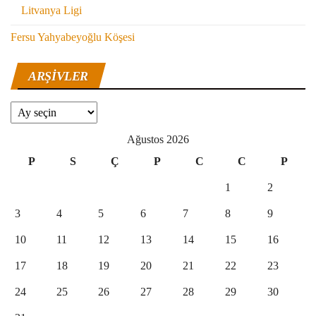
Litvanya Ligi
Fersu Yahyabeyoğlu Köşesi
ARŞIVLER
Arşivler
Ağustos 2026
P
S
Ç
P
C
C
P
1
2
3
4
5
6
7
8
9
10
11
12
13
14
15
16
17
18
19
20
21
22
23
24
25
26
27
28
29
30