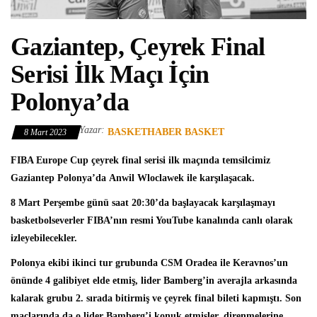
Gaziantep, Çeyrek Final
Serisi İlk Maçı İçin
Polonya’da
Yazar:
BASKETHABER BASKET
8 Mart 2023
FIBA Europe Cup
çeyrek final serisi ilk maçında temsilcimiz
Gaziantep
Polonya’da
Anwil Wloclawek
ile karşılaşacak.
8 Mart Perşembe günü saat 20:30’da başlayacak karşılaşmayı
basketbolseverler FIBA’nın resmi YouTube kanalında canlı olarak
izleyebilecekler.
Polonya ekibi ikinci tur grubunda CSM Oradea ile Keravnos’un
önünde 4 galibiyet elde etmiş, lider Bamberg’in averajla arkasında
kalarak grubu 2. sırada bitirmiş ve çeyrek final bileti kapmıştı. Son
maçlarında da o lider Bamberg’i konuk etmişler, direnmelerine