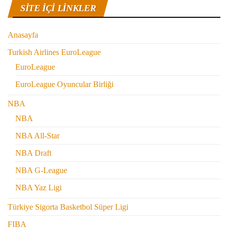
SITE IÇI LINKLER
Anasayfa
Turkish Airlines EuroLeague
EuroLeague
EuroLeague Oyuncular Birliği
NBA
NBA
NBA All-Star
NBA Draft
NBA G-League
NBA Yaz Ligi
Türkiye Sigorta Basketbol Süper Ligi
FIBA