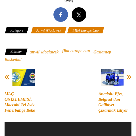
Paylaş
Kategori
Anwil Wloclawek
FIBA Europe Cup
Gaziantep
Basketbol
fiba europe cup
Etiketler
anwil wloclawek
Gaziantep
Basketbol
MAÇ
Anadolu Efes,
ÖNİZLEMESİ:
Belgrad’dan
Maccabi Tel Aviv –
Galibiyet
Fenerbahçe Beko
Çıkarmak İstiyor
Video
oynatıcı