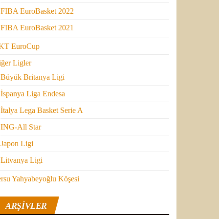
FIBA EuroBasket 2022
FIBA EuroBasket 2021
KT EuroCup
ğer Ligler
Büyük Britanya Ligi
İspanya Liga Endesa
İtalya Lega Basket Serie A
ING-All Star
Japon Ligi
Litvanya Ligi
ersu Yahyabeyoğlu Köşesi
ARŞIVLER