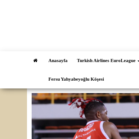
İçeriğe
atla
Anasayfa
Turkish Airlines EuroLeague
Fersu Yahyabeyoğlu Köşesi