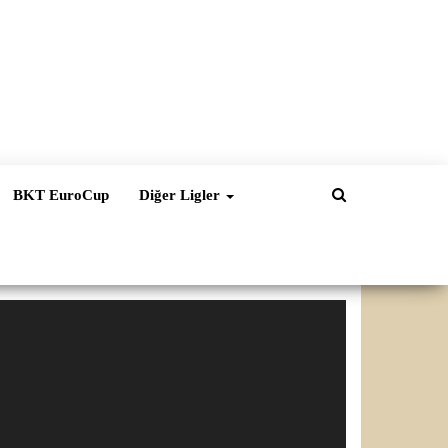
BKT EuroCup
Diğer Ligler
ideo
natıcı