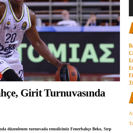
B
C
E
E
Fi
T
hçe, Girit Turnuvasında
A
Tu
nda düzenlenen turnuvada temsilcimiz
Fenerbahçe Beko
, Sırp