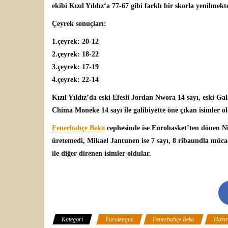
ekibi
Kızıl Yıldız
‘a 77-67 gibi farklı bir skorla yenilmek
Çeyrek sonuçları:
1.çeyrek: 20-12
2.çeyrek: 18-22
3.çeyrek: 17-19
4.çeyrek: 22-14
Kızıl Yıldız’da eski Efesli
Jordan Nwora
14 sayı, eski Ga
Chima Moneke 14 sayı ile galibiyette öne çıkan isimler ol
Fenerbahçe Beko
cephesinde ise Eurobasket’ten dönen N
üretemedi, Mikael Jantunen ise 7 sayı, 8 ribaundla mücad
ile diğer direnen isimler oldular.
Kategori
Euroleague
Fenerbahçe Beko
Hazır