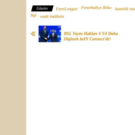
Fenerbahçe Beko
Etiketler
EuroLeague
hazırlık ma
ligi
wade baldwin
BSL Yayın Hakları 4 Yıl Daha
Digiturk beIN Connect’de!