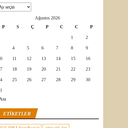
şivler
Ağustos 2026
P
S
Ç
P
C
C
P
1
2
4
5
6
7
8
9
0
11
12
13
14
15
16
7
18
19
20
21
22
23
4
25
26
27
28
29
30
1
Ara
ETIKETLER
2025 FIBA EuroBasket
adriyatik ligi