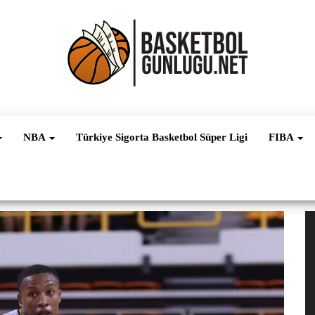
Basketbol
NBA, FIBA,
EuroLeague,
Haber
Süper Lig ve
NBA
Türkiye Sigorta Basketbol Süper Ligi
FIBA
Dünya
Ligleri
V
oy