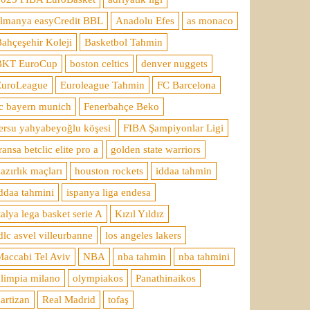
almanya easyCredit BBL
Anadolu Efes
as monaco
ahçeşehir Koleji
Basketbol Tahmin
BKT EuroCup
boston celtics
denver nuggets
EuroLeague
Euroleague Tahmin
FC Barcelona
c bayern munich
Fenerbahçe Beko
ersu yahyabeyoğlu köşesi
FIBA Şampiyonlar Ligi
ransa betclic elite pro a
golden state warriors
azırlık maçları
houston rockets
iddaa tahmin
ddaa tahmini
ispanya liga endesa
talya lega basket serie A
Kızıl Yıldız
dlc asvel villeurbanne
los angeles lakers
accabi Tel Aviv
NBA
nba tahmin
nba tahmini
limpia milano
olympiakos
Panathinaikos
artizan
Real Madrid
tofaş