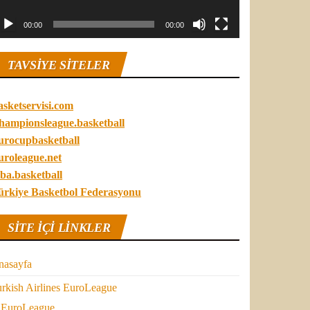
00:00
00:00
TAVSIYE SITELER
asketservisi.com
hampionsleague.basketball
urocupbasketball
uroleague.net
ba.basketball
ürkiye Basketbol Federasyonu
SITE IÇI LINKLER
nasayfa
rkish Airlines EuroLeague
EuroLeague