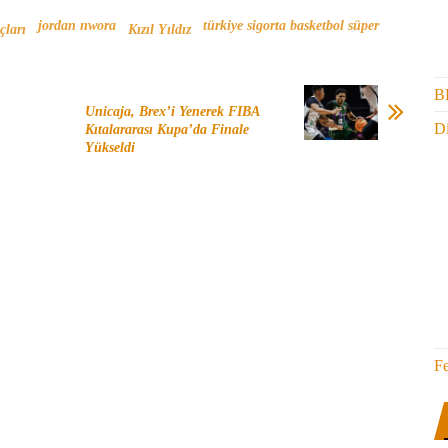
jordan nwora
türkiye sigorta basketbol süper
çları
Kızıl Yıldız
B
Unicaja, Brex’i Yenerek FIBA
Di
Kıtalararası Kupa’da Finale
Yükseldi
F