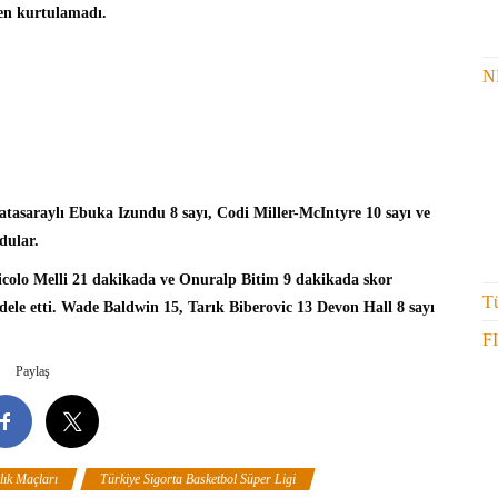
ten kurtulamadı.
N
latasaraylı Ebuka Izundu 8 sayı, Codi Miller-McIntyre 10 sayı ve
dular.
icolo Melli 21 dakikada ve Onuralp Bitim 9 dakikada skor
Tü
ele etti.
Wade Baldwin
15, Tarık Biberovic 13 Devon Hall 8 sayı
F
Paylaş
lık Maçları
Türkiye Sigorta Basketbol Süper Ligi