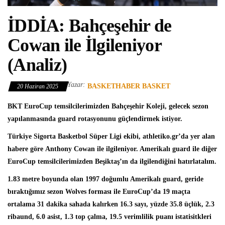
İDDİA: Bahçeşehir de
Cowan ile İlgileniyor
(Analiz)
Yazar:
BASKETHABER BASKET
20 Haziran 2025
BKT EuroCup
temsilcilerimizden
Bahçeşehir Koleji
, gelecek sezon
yapılanmasında guard rotasyonunu güçlendirmek istiyor.
Türkiye Sigorta Basketbol Süper Ligi
ekibi, athletiko.gr’da yer alan
habere göre
Anthony Cowan
ile ilgileniyor. Amerikalı guard ile diğer
EuroCup temsilcilerimizden Beşiktaş’ın da ilgilendiğini hatırlatalım.
1.83 metre boyunda olan 1997 doğumlu Amerikalı guard, geride
bıraktığımız sezon Wolves forması ile EuroCup’da 19 maçta
ortalama 31 dakika sahada kalırken 16.3 sayı, yüzde 35.8 üçlük, 2.3
ribaund, 6.0 asist, 1.3 top çalma, 19.5 verimlilik puanı istatisitkleri