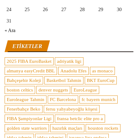
24
25
26
27
28
29
30
31
« Ara
ETIKETLER
2025 FIBA EuroBasket
adriyatik ligi
almanya easyCredit BBL
Anadolu Efes
as monaco
Bahçeşehir Koleji
Basketbol Tahmin
BKT EuroCup
boston celtics
denver nuggets
EuroLeague
Euroleague Tahmin
FC Barcelona
fc bayern munich
Fenerbahçe Beko
fersu yahyabeyoğlu köşesi
FIBA Şampiyonlar Ligi
fransa betclic elite pro a
golden state warriors
hazırlık maçları
houston rockets
iddaa tahmin
iddaa tahmini
ispanya liga endesa