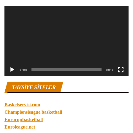
Video
oynatıcı
00:00
00:00
TAVSIYE SITELER
Basketservisi.com
Championsleague.basketball
Eurocupbasketball
Euroleague.net