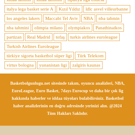
italya lega basket serie A
Kızıl Yıldız
ldlc asvel villeurbanne
los angeles lakers
Maccabi Tel Aviv
NBA
nba tahmin
nba tahmini
olimpia milano
olympiakos
Panathinaikos
partizan
Real Madrid
tofaş
turkis airlines euroleague
Turkish Airlines Euroleague
türkiye sigorta basketbol süper ligi
Türk Telekom
virtus bologna
yunanistan ligi
zalgiris kaunas
Basketbolgunlugu.net sitesinde takım, oyuncu analizleri, NBA,
EuroLeague, Euro Basket, 7days Eurocup ve daha bir çok lig
hakkında haberler ve iddaa tüyoları bulabilirsiniz. Basketbol
haber analizlerinin en doğru adresinde yerinizi alın. @2024
Tüm Hakları Saklıdır.