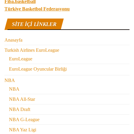
Fiba.basketball
Türkiye Basketbol Federasyonu
SITE IÇI LINKLER
Anasayfa
Turkish Airlines EuroLeague
EuroLeague
EuroLeague Oyuncular Birliği
NBA
NBA
NBA All-Star
NBA Draft
NBA G-League
NBA Yaz Ligi