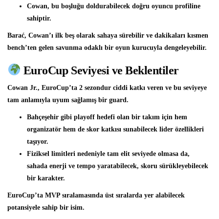
Cowan, bu boşluğu doldurabilecek doğru oyuncu profiline
sahiptir.
Barać, Cowan’ı ilk beş olarak sahaya sürebilir ve dakikaları kısmen
bench’ten gelen savunma odaklı bir oyun kurucuyla dengeleyebilir.
EuroCup Seviyesi ve Beklentiler
Cowan Jr., EuroCup’ta 2 sezondur ciddi katkı veren ve bu seviyeye
tam anlamıyla uyum sağlamış bir guard.
Bahçeşehir gibi playoff hedefi olan bir takım için hem
organizatör hem de skor katkısı sunabilecek lider özellikleri
taşıyor.
Fiziksel limitleri nedeniyle tam elit seviyede olmasa da,
sahada enerji ve tempo yaratabilecek, skoru sürükleyebilecek
bir karakter.
EuroCup’ta MVP sıralamasında üst sıralarda yer alabilecek
potansiyele sahip bir isim.