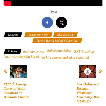
Paylaş
Kategori
Bahçeşehir Koleji
BKT EuroCup
Fersu
Yahyabeyoğlu Köşesi
Türkiye Sigorta Basketbol Süper Ligi
Bahçeşehir Koleji
Etiketler
anthony cowan
BKT EuroCup
fersu yahyabeyoğlu köşesi
türkiye sigorta basketbol süper ligi
RESMİ: Unicaja,
Maç Önİzlemesi:
Carter’ın Yerini
Beşiktaş
Castaneda ile
Fibabanka –
Doldurdu (Analiz)
Fenerbahçe Beko
(21.06.25)