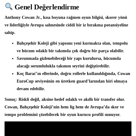
Genel Değerlendirme
Anthony Cowan Jr., kısa boyuna rağmen oyun bilgisi, skorer yönü
ve liderliğiyle Avrupa sahnesinde ciddi bir iz bırakma potansiyeline
sahip.
Bahçeşehir Koleji gibi yapısını yeni kurmakta olan, tempolu
ve hücum odaklı bir takımda çok doğru bir parça olabilir.
Savunmada gizlenebileceği bir yapı kurulursa, hücumda
alacağı sorumlulukla takımın seyrini değiştirebilir.
Koç Barać’ın ellerinde, doğru rollerle kullanıldığında, Cowan
EuroCup seviyesinin en üretken guard’larından biri olmaya
devam edebilir.
Sonuç:
Riskli değil, aksine hedef odaklı ve akıllı bir transfer olur.
Cowan, Bahçeşehir Koleji’nin hem lig hem de Avrupa’da skor ve
tempo problemini çözebilecek bir oyun kurucu profili sunuyor.