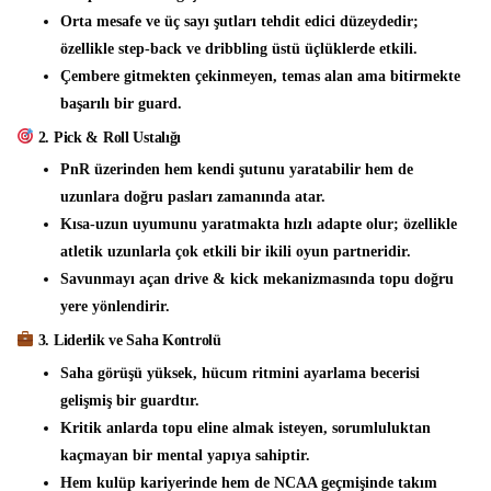
Orta mesafe ve üç sayı şutları tehdit edici düzeydedir;
özellikle step-back ve dribbling üstü üçlüklerde etkili.
Çembere gitmekten çekinmeyen, temas alan ama bitirmekte
başarılı bir guard.
2. Pick & Roll Ustalığı
PnR üzerinden hem kendi şutunu yaratabilir hem de
uzunlara doğru pasları zamanında atar.
Kısa-uzun uyumunu yaratmakta hızlı adapte olur; özellikle
atletik uzunlarla çok etkili bir ikili oyun partneridir.
Savunmayı açan drive & kick mekanizmasında topu doğru
yere yönlendirir.
3. Liderlik ve Saha Kontrolü
Saha görüşü yüksek, hücum ritmini ayarlama becerisi
gelişmiş bir guardtır.
Kritik anlarda topu eline almak isteyen, sorumluluktan
kaçmayan bir mental yapıya sahiptir.
Hem kulüp kariyerinde hem de NCAA geçmişinde takım