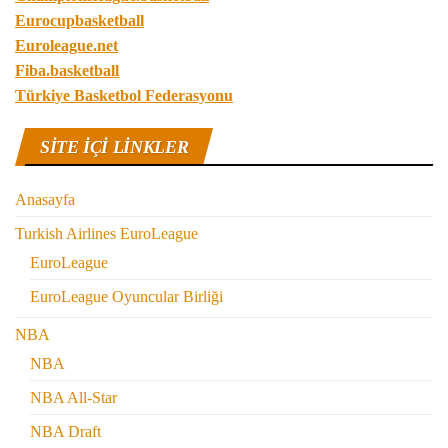
Eurocupbasketball
Euroleague.net
Fiba.basketball
Türkiye Basketbol Federasyonu
SITE IÇI LINKLER
Anasayfa
Turkish Airlines EuroLeague
EuroLeague
EuroLeague Oyuncular Birliği
NBA
NBA
NBA All-Star
NBA Draft