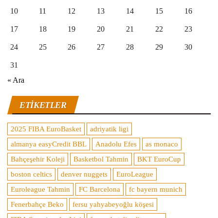
10
11
12
13
14
15
16
17
18
19
20
21
22
23
24
25
26
27
28
29
30
31
« Ara
ETIKETLER
2025 FIBA EuroBasket
adriyatik ligi
almanya easyCredit BBL
Anadolu Efes
as monaco
Bahçeşehir Koleji
Basketbol Tahmin
BKT EuroCup
boston celtics
denver nuggets
EuroLeague
Euroleague Tahmin
FC Barcelona
fc bayern munich
Fenerbahçe Beko
fersu yahyabeyoğlu köşesi