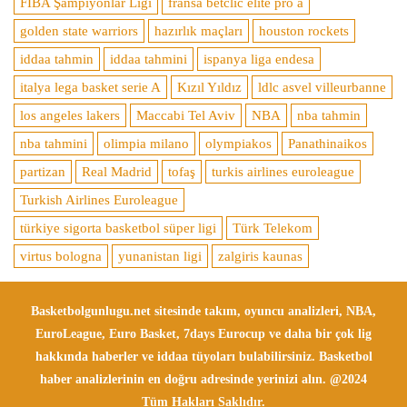
FIBA Şampiyonlar Ligi
fransa betclic elite pro a
golden state warriors
hazırlık maçları
houston rockets
iddaa tahmin
iddaa tahmini
ispanya liga endesa
italya lega basket serie A
Kızıl Yıldız
ldlc asvel villeurbanne
los angeles lakers
Maccabi Tel Aviv
NBA
nba tahmin
nba tahmini
olimpia milano
olympiakos
Panathinaikos
partizan
Real Madrid
tofaş
turkis airlines euroleague
Turkish Airlines Euroleague
türkiye sigorta basketbol süper ligi
Türk Telekom
virtus bologna
yunanistan ligi
zalgiris kaunas
Basketbolgunlugu.net sitesinde takım, oyuncu analizleri, NBA,
EuroLeague, Euro Basket, 7days Eurocup ve daha bir çok lig
hakkında haberler ve iddaa tüyoları bulabilirsiniz. Basketbol
haber analizlerinin en doğru adresinde yerinizi alın. @2024
Tüm Hakları Saklıdır.