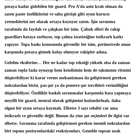
potaya kadar gidebilen bir guard. Pro A’da asist kralı olması da
zaten pasör özelliklerini ve saha görüşü gibi oyun kurucu
yeteneklerini net olarak ortaya koyuyor zaten. İşin savunma
tarafında da faydalı ve çalışkan bir isim. Çabuk elleri ile rakip
guardları hataya zorluyor, top çalma istatistiğine istikrarlı katkı
yapıyor. Topa baskı konusunda güvenilir bir isim, perimetrede onun
karşısında potaya gitmek kolay olmuyor rakipler adına.
Gelelim eksilerine… Her ne kadar top tekniği yüksek olsa da zaman
zaman topla fazla oynayıp hem kendisinin hem de takımının ritmini
düşürebiliyor ki karar verme mekanizması da geliştirmesi gereken
noktalardan birisi, pas-şut ya da penetre-şut tercihleri verimliliğini
düşürebiliyor. Özellikle baskılı savunmalar karşısında hata yapmaya
meyilli bir guard, mental olarak gelişimini hızlandırlnalı, daha
olgun bir oyun ortaya koymalı. Elbette 3 sayı tehditi var ama
istikrarlı ve güvenilir değil. Bunun da yine şut seçimleri ile ilgisi var
elbette. Savunma tarafında geliştirmesi gereken önemli noktalardan
biri topsuz pozisyonlardaki reaksiyonları. Genelde toptan uzak