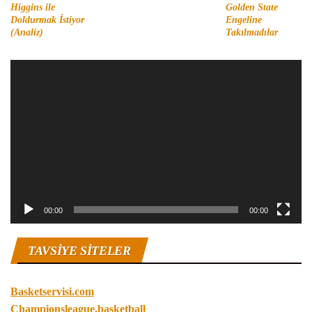
Higgins ile
Golden State
Doldurmak İstiyor
Engeline
(Analiz)
Takılmadılar
Video
oynatıcı
00:00
00:00
TAVSIYE SITELER
Basketservisi.com
Championsleague.basketball