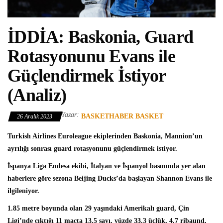
İDDİA: Baskonia, Guard
Rotasyonunu Evans ile
Güçlendirmek İstiyor
(Analiz)
Yazar:
BASKETHABER BASKET
26 Aralık 2023
Turkish Airlines Euroleague
ekiplerinden
Baskonia
, Mannion’un
ayrılığı sonrası guard rotasyonunu güçlendirmek istiyor.
İspanya Liga Endesa
ekibi, İtalyan ve İspanyol basınında yer alan
haberlere göre sezona Beijing Ducks’da başlayan
Shannon Evans
ile
ilgileniyor.
1.85 metre boyunda olan 29 yaşındaki Amerikalı guard, Çin
Ligi’nde çıktığı 11 maçta 13.5 sayı, yüzde 33.3 üçlük, 4.7 ribaund,