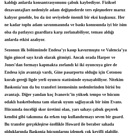
kaldığı anlarda konsantrasyonunu çabuk kaybediyor. Fiziksel
dezavantajları nedeniyle adam değişmelerde ters eşleşmelere maruz
kalıyor genelde, bu da üst seviyelede önemli bir eksi kuşkusuz. Her
ne kadar toplu adam savunmasında ve baskı konusunda iyi bir isim
olsa da patlayıcı guardlara karşı zorlanabiliyor, teması aldığı
anlarda etkisi azalıyor.
Sezonun ilk bölümünde Endesa’yı kasıp kavurmuştu ve Valencia’ya
ligin güncel sayı kralı olarak gitmişti. Ancak orada Harper ve
Jones’dan formayı kapmakta zorlandı ki iki oyuncuya göre de
Endesa için avantajı vardı, Gine pasarportu olduğu için Cotonou
kuralı gereği ligde yerli oyuncu statüsünde oynayabiliyor. Nitekim
Baskonia’nın da bu transferi istemesinin nedenlerinden birisi bu
avantajı. Diğer yandan koç Ivanovic’in yüksek tempo ve hücum
odaklı basketboluna tam olarak uyum sağlayacak bir isim Evans.
Hücumda önceliği skor üretimi olan, yarı sahayı çabuk geçerek
kendisi gibi takımına da erken top kullandırmayı seven bir guard.
Bu transfer gerçekleşirse özellikle Howard ile beraber sahada
olduklarında Baskonia hücumlarını izlemek çok keyifli olabilir.