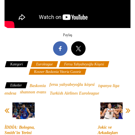
Paylaş
Kategori
Euroleague
Fersu Yahyabeyoğlu Köşesi
İspanya
Liga Endesa
Kosner Baskonia Vitoria Gasteiz
fersu yahyabeyoğlu köşesi
Etiketler
Baskonia
ispanya liga
shannon evans
endesa
Turkish Airlines Euroleague
İDDİA: Bologna,
Jokic ve
Smith’in Yerini
Arkadaşları