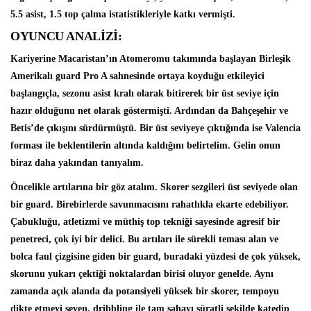
5.5 asist, 1.5 top çalma istatistikleriyle katkı vermişti.
OYUNCU ANALİZİ:
Kariyerine Macaristan’ın Atomeromu takımında başlayan Birleşik
Amerikalı guard Pro A sahnesinde ortaya koyduğu etkileyici
başlangıçla, sezonu asist kralı olarak bitirerek bir üst seviye için
hazır olduğunu net olarak göstermişti. Ardından da Bahçeşehir ve
Betis’de çıkışını sürdürmüştü. Bir üst seviyeye çıktığında ise Valencia
forması ile beklentilerin altında kaldığını belirtelim. Gelin onun
biraz daha yakından tanıyalım.
Öncelikle artılarına bir göz atalım. Skorer sezgileri üst seviyede olan
bir guard. Birebirlerde savunmacısını rahatlıkla ekarte edebiliyor.
Çabukluğu, atletizmi ve müthiş top tekniği sayesinde agresif bir
penetreci, çok iyi bir delici. Bu artıları ile sürekli teması alan ve
bolca faul çizgisine giden bir guard, buradaki yüzdesi de çok yüksek,
skorunu yukarı çektiği noktalardan birisi oluyor genelde. Aynı
zamanda açık alanda da potansiyeli yüksek bir skorer, tempoyu
dikte etmeyi seven, dribbling ile tam sahayı süratli şekilde katedip