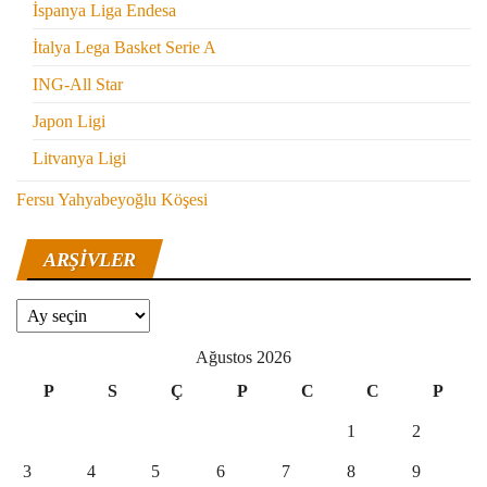
İspanya Liga Endesa
İtalya Lega Basket Serie A
ING-All Star
Japon Ligi
Litvanya Ligi
Fersu Yahyabeyoğlu Köşesi
ARŞIVLER
Arşivler
Ağustos 2026
P
S
Ç
P
C
C
P
1
2
3
4
5
6
7
8
9