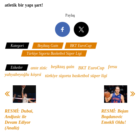
atletik bir yapı şart!
Paylaş
Kategori
Beşiktaş Gain
BKT EuroCup
Fersu Yahyabeyoğlu
Köşesi
Türkiye Sigorta Basketbol Süper Ligi
beşiktaş gain
fersu
Etiketler
ante zizic
BKT EuroCup
yahyabeyoğlu köşesi
türkiye sigorta basketbol süper ligi
RESMİ: Dubai,
RESMİ: Bojan
Andjusic ile
Bogdanovic
Devam Ediyor
Emekli Oldu!
(Analiz)