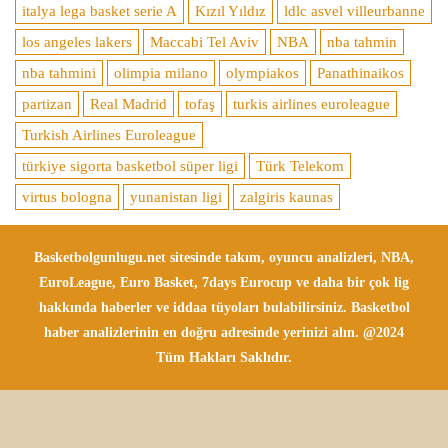
italya lega basket serie A
Kızıl Yıldız
ldlc asvel villeurbanne
los angeles lakers
Maccabi Tel Aviv
NBA
nba tahmin
nba tahmini
olimpia milano
olympiakos
Panathinaikos
partizan
Real Madrid
tofaş
turkis airlines euroleague
Turkish Airlines Euroleague
türkiye sigorta basketbol süper ligi
Türk Telekom
virtus bologna
yunanistan ligi
zalgiris kaunas
Basketbolgunlugu.net sitesinde takım, oyuncu analizleri, NBA,
EuroLeague, Euro Basket, 7days Eurocup ve daha bir çok lig
hakkında haberler ve iddaa tüyoları bulabilirsiniz. Basketbol
haber analizlerinin en doğru adresinde yerinizi alın. @2024
Tüm Hakları Saklıdır.