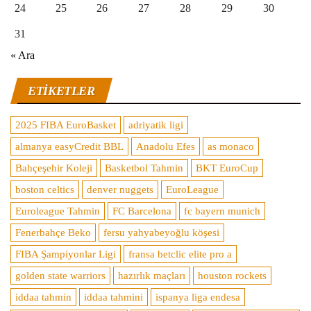
24
25
26
27
28
29
30
31
« Ara
ETIKETLER
2025 FIBA EuroBasket
adriyatik ligi
almanya easyCredit BBL
Anadolu Efes
as monaco
Bahçeşehir Koleji
Basketbol Tahmin
BKT EuroCup
boston celtics
denver nuggets
EuroLeague
Euroleague Tahmin
FC Barcelona
fc bayern munich
Fenerbahçe Beko
fersu yahyabeyoğlu köşesi
FIBA Şampiyonlar Ligi
fransa betclic elite pro a
golden state warriors
hazırlık maçları
houston rockets
iddaa tahmin
iddaa tahmini
ispanya liga endesa