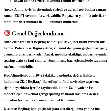
Boyalı alanda fiziksel savunma rolünü üstlenebilir.
Ancak Alimpijevic’in sisteminde switch ve agresif top baskısı zaman
zaman Žižić’i savunmada zorlayabilir. Bu yüzden yanında atletik ve
mobil bir dört numara ile kullanılması muhtemel.
Genel Değerlendirme
Ante Žižić transferi Beşiktaş için düşük riskli, net katkı verecek bir
hamle. Pota altı sertliğini artırır, ribaund dengesini güçlendirir, genç
oyunculara rehberlik eder. Ancak mobilite eksikliği, modern oyunda
spacing açığı ve faul riski iyi yönetilmezse bazı eşleşmelerde savunma
zaafına dönüşebilir.
Koç Alimpijevic onu 20–25 dakika bandında, doğru ikililerle
kullanırsa Žižić Beşiktaş’ı EuroCup’ta final seviyesine taşırken,
siyah-beyazlılara içeride caydırıcılık katar. Uzun vadede ise
modernleşen basketbol gereği spacing ve mobil savunma desteği
olmadan tek başına çözüm olması beklenmemeli.
Kısacası:
Beşiktaş için güçlü bir pota altı direği, ama yanına hızlı,