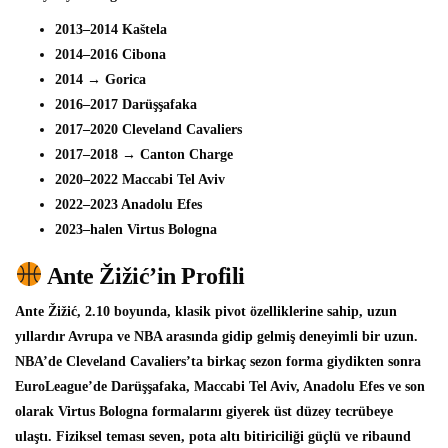
2013–2014 Kaštela
2014–2016 Cibona
2014 → Gorica
2016–2017 Darüşşafaka
2017–2020 Cleveland Cavaliers
2017–2018 → Canton Charge
2020–2022 Maccabi Tel Aviv
2022–2023 Anadolu Efes
2023–halen Virtus Bologna
Ante Žižić’in Profili
Ante Žižić, 2.10 boyunda, klasik pivot özelliklerine sahip, uzun
yıllardır Avrupa ve NBA arasında gidip gelmiş deneyimli bir uzun.
NBA’de Cleveland Cavaliers’ta birkaç sezon forma giydikten sonra
EuroLeague’de Darüşşafaka, Maccabi Tel Aviv, Anadolu Efes ve son
olarak Virtus Bologna formalarını giyerek üst düzey tecrübeye
ulaştı. Fiziksel teması seven, pota altı bitiriciliği güçlü ve ribaund