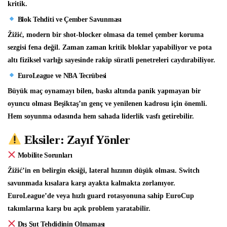
kritik.
Blok Tehditi ve Çember Savunması
Žižić, modern bir shot-blocker olmasa da temel çember koruma
sezgisi fena değil. Zaman zaman kritik bloklar yapabiliyor ve pota
altı fiziksel varlığı sayesinde rakip süratli penetreleri caydırabiliyor.
EuroLeague ve NBA Tecrübesi
Büyük maç oynamayı bilen, baskı altında panik yapmayan bir
oyuncu olması Beşiktaş’ın genç ve yenilenen kadrosu için önemli.
Hem soyunma odasında hem sahada liderlik vasfı getirebilir.
Eksiler: Zayıf Yönler
Mobilite Sorunları
Žižić’in en belirgin eksiği, lateral hızının düşük olması. Switch
savunmada kısalara karşı ayakta kalmakta zorlanıyor.
EuroLeague’de veya hızlı guard rotasyonuna sahip EuroCup
takımlarına karşı bu açık problem yaratabilir.
Dış Şut Tehdidinin Olmaması