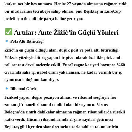
katkısı net bir beş numara. Henüz 27 yaşında olmasına rağmen ciddi
bir uluslararası tecrübeye sahip olması, onu Beşiktaş’ın EuroCup
hedefi için önemli bir parça haline getiriyor.
Artılar: Ante Žižić’in Güçlü Yönleri
Pota Altı Bitiriciliği
Žižić’in en güçlü olduğu alan, düşük post ve pota altı bitiriciliği.
Yüksek yüzdeyle bitiriş yapan bir pivot olarak özellikle pick-and-
roll sonrası devrilmelerde etkili. EuroLeague kariyeri boyunca %60
civarında saha içi isabet oranı yakalaması, ne kadar verimli bir iç
oyuncusu olduğunu kanıtlıyor.
Ribaund Gücü
Fiziksel yapısı, doğru pozisyon alması ve ribaund sezgisiyle her
zaman çift haneli ribaund tehdidi olan bir oyuncu. Virtus
Bologna’da sınırlı dakikalar almasına rağmen ribaundlarda sürekli
katkı verdi. Hücum ribaundlarında 2. şans sayıları getirmesi
Beşiktaş gibi içeriden skor üretmekte zorlanabilen takımlar için