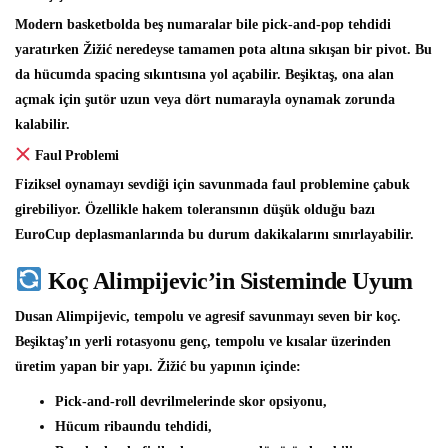
Modern basketbolda beş numaralar bile pick-and-pop tehdidi
yaratırken Žižić neredeyse tamamen pota altına sıkışan bir pivot. Bu
da hücumda spacing sıkıntısına yol açabilir. Beşiktaş, ona alan
açmak için şutör uzun veya dört numarayla oynamak zorunda
kalabilir.
Faul Problemi
Fiziksel oynamayı sevdiği için savunmada faul problemine çabuk
girebiliyor. Özellikle hakem toleransının düşük olduğu bazı
EuroCup deplasmanlarında bu durum dakikalarını sınırlayabilir.
Koç Alimpijevic’in Sisteminde Uyum
Dusan Alimpijevic, tempolu ve agresif savunmayı seven bir koç.
Beşiktaş’ın yerli rotasyonu genç, tempolu ve kısalar üzerinden
üretim yapan bir yapı. Žižić bu yapının içinde:
Pick-and-roll devrilmelerinde skor opsiyonu,
Hücum ribaundu tehdidi,