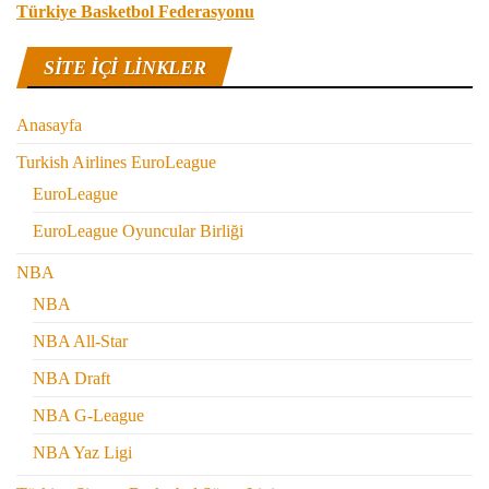
Türkiye Basketbol Federasyonu
SITE IÇI LINKLER
Anasayfa
Turkish Airlines EuroLeague
EuroLeague
EuroLeague Oyuncular Birliği
NBA
NBA
NBA All-Star
NBA Draft
NBA G-League
NBA Yaz Ligi