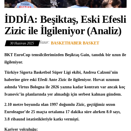
İDDİA: Beşiktaş, Eski Efesli
Zizic ile İlgileniyor (Analiz)
Yazar:
BASKETHABER BASKET
30 Haziran 2025
BKT EuroCup
temsilcilerimizden
Beşiktaş Gain
, tanıdık bir uzun ile
ilgileniyor.
Türkiye Sigorta Basketbol Süper Ligi
ekibi, Andrea Calzoni’nin
haberine göre eski Efesli
Ante Zizic
ile ilgileniyor. Hırvat uzunun
aslında Virtus Bologna ile 2026 yazına kadar kontratı var ancak koç
Ivanovic’in planlarında yer almadığı için serbest kalması gündem.
2.10 metre boyunda olan 1997 doğumlu Zizic, geçtiğimiz sezon
Euroleague’de 25 maçta ortalama 17 dakika süre alırken 8.0 sayı,
3.8 ribaund istatistikleriyle katkı vermişti.
Kariyer yolculuğu: