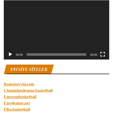
Video
oynatıcı
00:00
00:00
TAVSIYE SITELER
Basketservisi.com
Championsleague.basketball
Eurocupbasketball
Euroleague.net
Fiba.basketball