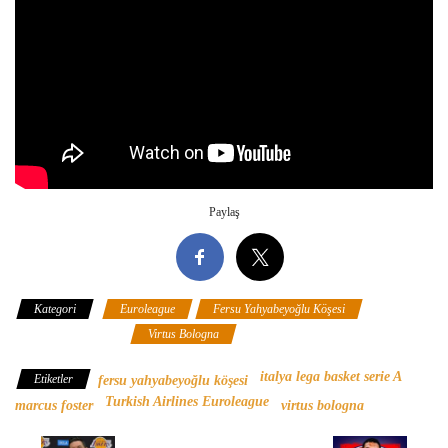
Paylaş
Kategori
Euroleague
Fersu Yahyabeyoğlu Köşesi
İtalya
Lega Basket Serie A
Virtus Bologna
italya lega basket serie A
Etiketler
fersu yahyabeyoğlu köşesi
Turkish Airlines Euroleague
marcus foster
virtus bologna