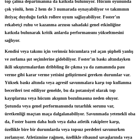
top çalma departmanına da katkıda bulunuyor. Hücum oyununda
çok yönlü, hem 2 hem de 3 numarada oynayabiliyor ve takımının
ihtiyaç duyduğu farklı rollere uyum sağlayabiliyor. Foster’ın
rekabetçi ruhu ve kazanma arzusu sahadaki genel etkinliğine
katkıda bulunarak kritik anlarda performansını yükseltmesini
sağlıyor.
Kendisi veya takımı için verimsiz hücumlara yol açan şüpheli yanlış
ve zorlama şut seçimlerine gidebiliyor. Foster’ın baskı altındayken
ikili sıkıştırmalardan dribbling ile çıkma ya da zamanında pası
verme gibi karar verme yetisini geliştirmesi gereken durumlar var.
Yüksek baskı altında veya agresif savunmalara karşı top kullanma
becerileri test ediliyor genelde, bu da potansiyel olarak top
kayıplarına veya hücum akışının bozulmasına neden oluyor.
Şutunda veya genel performansında tutarlılık sorunu var,
üretkenliği maçtan maça dalgalanabiliyor. Savunmada yetenekli olsa
da, Foster bazen daha hızlı veya daha atletik rakiplere karşı,
özellikle bire bir durumlarda veya topsuz perdeleri savunurken
zorlanıyor. Atletizmine rağmen, özellikle ribaund savaşlarında veya