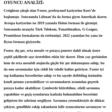
OYUNCU ANALİZİ:
Creighton çıkışlı olan Foster, profesyonel kariyerine Kore’de
başlamıştı. Sonrasında Lübnan’da da forma giyen Amerikalı skorer,
Avrupa kariyerine ise 2019 yazında Holon forması ile girmişti.
Sonrasında sırasıyla Türk Telekom, Panathinaikos, G-League,
Promitheas formalarını da terletmişti. 2022 yazından bu yana ise
Rytas forması giyiyordu.
Foster, dış şut, orta mesafe ve potaya penetre dahil olmak üzere
çeşitli şekillerde sayı üretebilen etkin bir skorer. Hem yay gerisinden
hem de orta mesafeli atışlarda güçlü bir şut dokunuşuna sahip, bu
da onu savunmalar için ciddi bir tehdit haline getiriyor. Foster iyi
top kullanma becerilerine sahip ve bu sayede dribbling üstünden
kendi şutunu yaratabiliyor ve savunmaların arasından geçerek
potaya kadar akabiliyor. Çemberde bitirebilme, etkili savunma
yapabilme ve geçiş oyunlarına katkıda bulunabilme becerisini
geliştiren bir atletizm sergiliyor. Savunma yetenekleriyle de dikkat
çekiyor, genellikle rakip takımların kilit oyuncularını savunuyor ve