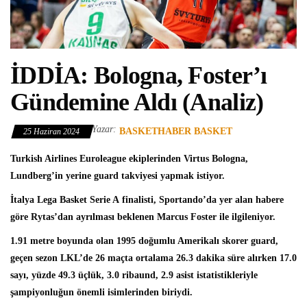
İDDİA: Bologna, Foster’ı
Gündemine Aldı (Analiz)
Yazar:
BASKETHABER BASKET
25 Haziran 2024
Turkish Airlines Euroleague
ekiplerinden
Virtus Bologna
,
Lundberg’in yerine guard takviyesi yapmak istiyor.
İtalya Lega Basket Serie A
finalisti, Sportando’da yer alan habere
göre Rytas’dan ayrılması beklenen
Marcus Foster
ile ilgileniyor.
1.91 metre boyunda olan 1995 doğumlu Amerikalı skorer guard,
geçen sezon LKL’de 26 maçta ortalama 26.3 dakika süre alırken 17.0
sayı, yüzde 49.3 üçlük, 3.0 ribaund, 2.9 asist istatistikleriyle
şampiyonluğun önemli isimlerinden biriydi.