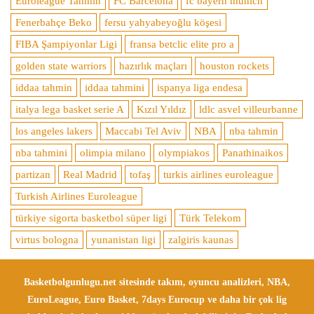
Euroleague Tahmin
FC Barcelona
fc bayern munich
Fenerbahçe Beko
fersu yahyabeyoğlu köşesi
FIBA Şampiyonlar Ligi
fransa betclic elite pro a
golden state warriors
hazırlık maçları
houston rockets
iddaa tahmin
iddaa tahmini
ispanya liga endesa
italya lega basket serie A
Kızıl Yıldız
ldlc asvel villeurbanne
los angeles lakers
Maccabi Tel Aviv
NBA
nba tahmin
nba tahmini
olimpia milano
olympiakos
Panathinaikos
partizan
Real Madrid
tofaş
turkis airlines euroleague
Turkish Airlines Euroleague
türkiye sigorta basketbol süper ligi
Türk Telekom
virtus bologna
yunanistan ligi
zalgiris kaunas
Basketbolgunlugu.net sitesinde takım, oyuncu analizleri, NBA,
EuroLeague, Euro Basket, 7days Eurocup ve daha bir çok lig