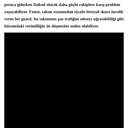
potaya giderken fiziksel olarak daha güçlü rakiplere karşı problem
yaşayabiliyor. Foster, takım oyunundan ziyade bireysel skora öncelik
veren bir guard, bu takımının pas trafiğini sekteye uğratabildiği gibi
hücumdaki verimliliğin de düşmesine neden olabiliyor.