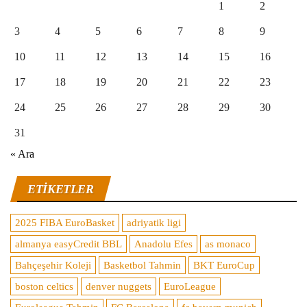
1
2
3
4
5
6
7
8
9
10
11
12
13
14
15
16
17
18
19
20
21
22
23
24
25
26
27
28
29
30
31
« Ara
ETIKETLER
2025 FIBA EuroBasket
adriyatik ligi
almanya easyCredit BBL
Anadolu Efes
as monaco
Bahçeşehir Koleji
Basketbol Tahmin
BKT EuroCup
boston celtics
denver nuggets
EuroLeague