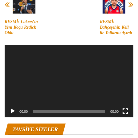
RESMİ: Lakers’ın
RESMİ:
Yeni Koçu Redick
Bahçeşehir, Kell
Oldu
ile Yollarını Ayırdı
Video
oynatıcı
00:00
00:00
TAVSIYE SITELER