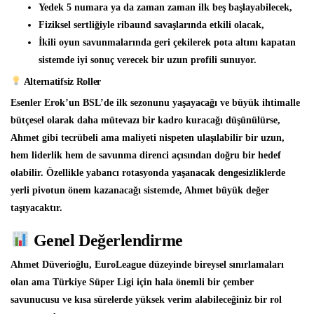
Yedek 5 numara ya da zaman zaman ilk beş başlayabilecek,
Fiziksel sertliğiyle ribaund savaşlarında etkili olacak,
İkili oyun savunmalarında geri çekilerek pota altını kapatan
sistemde iyi sonuç verecek bir uzun profili sunuyor.
Alternatifsiz Roller
Esenler Erok’un BSL’de ilk sezonunu yaşayacağı ve büyük ihtimalle
bütçesel olarak daha mütevazı bir kadro kuracağı düşünülürse,
Ahmet gibi tecrübeli ama maliyeti nispeten ulaşılabilir bir uzun,
hem liderlik hem de savunma direnci açısından doğru bir hedef
olabilir. Özellikle yabancı rotasyonda yaşanacak dengesizliklerde
yerli pivotun önem kazanacağı sistemde, Ahmet büyük değer
taşıyacaktır.
Genel Değerlendirme
Ahmet Düverioğlu, EuroLeague düzeyinde bireysel sınırlamaları
olan ama Türkiye Süper Ligi için hala önemli bir çember
savunucusu ve kısa sürelerde yüksek verim alabileceğiniz bir rol