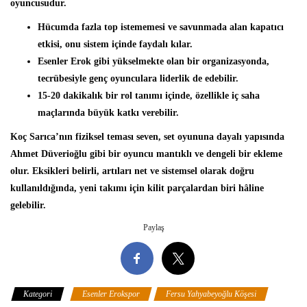
oyuncusudur.
Hücumda fazla top istememesi ve savunmada alan kapatıcı
etkisi, onu sistem içinde faydalı kılar.
Esenler Erok gibi yükselmekte olan bir organizasyonda,
tecrübesiyle genç oyunculara liderlik de edebilir.
15-20 dakikalık bir rol tanımı içinde, özellikle iç saha
maçlarında büyük katkı verebilir.
Koç Sarıca’nın fiziksel teması seven, set oyununa dayalı yapısında
Ahmet Düverioğlu gibi bir oyuncu mantıklı ve dengeli bir ekleme
olur. Eksikleri belirli, artıları net ve sistemsel olarak doğru
kullanıldığında, yeni takımı için kilit parçalardan biri hâline
gelebilir.
Paylaş
Kategori
Esenler Erokspor
Fersu Yahyabeyoğlu Köşesi