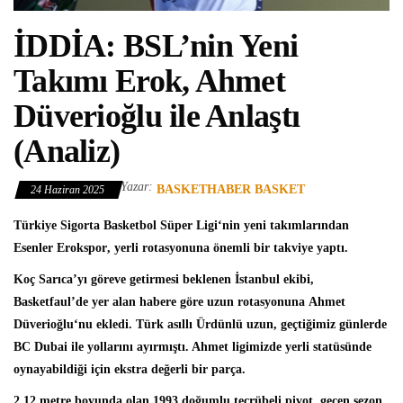
İDDİA: BSL’nin Yeni
Takımı Erok, Ahmet
Düverioğlu ile Anlaştı
(Analiz)
Yazar:
BASKETHABER BASKET
24 Haziran 2025
Türkiye Sigorta Basketbol Süper Ligi
‘nin yeni takımlarından
Esenler Erokspor
, yerli rotasyonuna önemli bir takviye yaptı.
Koç Sarıca’yı göreve getirmesi beklenen İstanbul ekibi,
Basketfaul’de yer alan habere göre uzun rotasyonuna
Ahmet
Düverioğlu
‘nu ekledi. Türk asıllı Ürdünlü uzun, geçtiğimiz günlerde
BC Dubai ile yollarını ayırmıştı. Ahmet ligimizde yerli statüsünde
oynayabildiği için ekstra değerli bir parça.
2.12 metre boyunda olan 1993 doğumlu tecrübeli pivot, geçen sezon