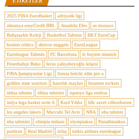
ETIKETLER
2025 FIBA EuroBasket
adriyatik ligi
almanya easyCredit BBL
Anadolu Efes
as monaco
Bahçeşehir Koleji
Basketbol Tahmin
BKT EuroCup
boston celtics
denver nuggets
EuroLeague
Euroleague Tahmin
FC Barcelona
fc bayern munich
Fenerbahçe Beko
fersu yahyabeyoğlu köşesi
FIBA Şampiyonlar Ligi
fransa betclic elite pro a
golden state warriors
hazırlık maçları
houston rockets
iddaa tahmin
iddaa tahmini
ispanya liga endesa
italya lega basket serie A
Kızıl Yıldız
ldlc asvel villeurbanne
los angeles lakers
Maccabi Tel Aviv
NBA
nba tahmin
nba tahmini
olimpia milano
olympiakos
Panathinaikos
partizan
Real Madrid
tofaş
turkis airlines euroleague