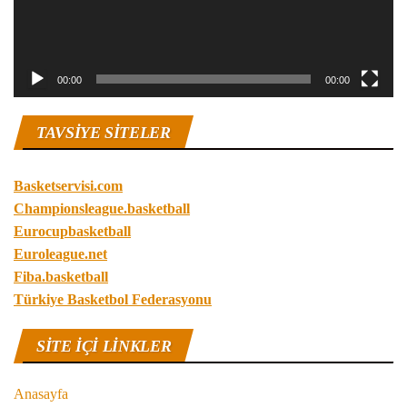
00:00
00:00
TAVSIYE SITELER
Basketservisi.com
Championsleague.basketball
Eurocupbasketball
Euroleague.net
Fiba.basketball
Türkiye Basketbol Federasyonu
SITE IÇI LINKLER
Anasayfa