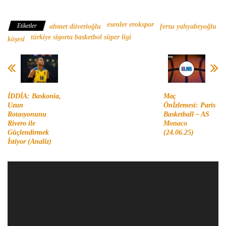
Türkiye Sigorta Basketbol Süper Ligi
esenler erokspor
Etiketler
ahmet düverioğlu
fersu yahyabeyoğlu
türkiye sigorta basketbol süper ligi
köşesi
İDDİA: Baskonia,
Maç
Uzun
Önİzlemesi: Paris
Rotasyonunu
Basketball – AS
Rivero ile
Monaco
Güçlendirmek
(24.06.25)
İstiyor (Analiz)
Video
oynatıcı