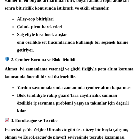
Ahmet’in en büyük artılarından biri, boyalı alanda topu aldıktan
sonra bitiricilik konusunda istikrarlı ve etkili olmasıdır.
Alley-oop bitirişleri
Çabuk pivot hareketleri
Sağ eliyle kısa hook atışlar
onu özellikle set hücumlarında kullanışlı bir seçenek haline
getiriyor.
2. Çember Koruma ve Blok Tehdidi
Ahmet, iyi zamanlama yeteneği ve güçlü fiziğiyle pota altını koruma
konusunda önemli bir rol üstlenebilir.
Yardım savunmalarında zamanında çember altını kapatması
Blok tehdidiyle rakip guard’lara caydırıcılık sunması
özellikle iç savunma problemi yaşayan takımlar için değerli
kılar.
3. EuroLeague ve Tecrübe
Fenerbahçe’de Zeljko Obradovic gibi üst düzey bir koçla çalışmış
olması ve EuroLeague’de playoff seviyesinde tecrübe kazanması,