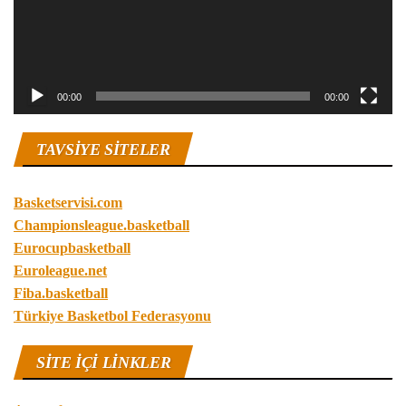
00:00
00:00
TAVSIYE SITELER
Basketservisi.com
Championsleague.basketball
Eurocupbasketball
Euroleague.net
Fiba.basketball
Türkiye Basketbol Federasyonu
SITE IÇI LINKLER