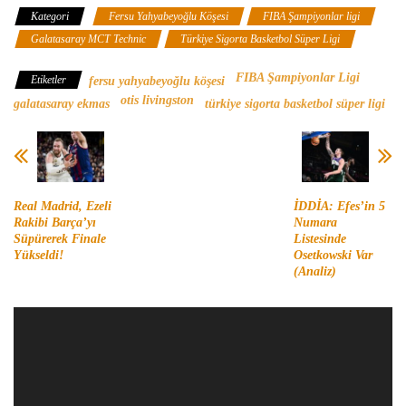
Kategori
Fersu Yahyabeyoğlu Köşesi
FIBA Şampiyonlar ligi
Galatasaray MCT Technic
Türkiye Sigorta Basketbol Süper Ligi
FIBA Şampiyonlar Ligi
Etiketler
fersu yahyabeyoğlu köşesi
otis livingston
galatasaray ekmas
türkiye sigorta basketbol süper ligi
Real Madrid, Ezeli
İDDİA: Efes’in 5
Rakibi Barça’yı
Numara
Süpürerek Finale
Listesinde
Yükseldi!
Osetkowski Var
(Analiz)
Video
oynatıcı