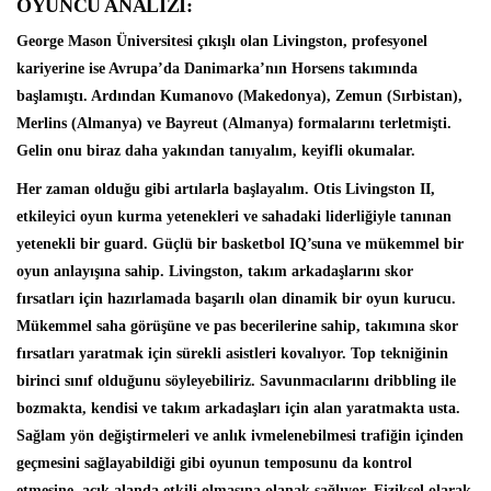
OYUNCU ANALİZİ:
George Mason Üniversitesi çıkışlı olan Livingston, profesyonel
kariyerine ise Avrupa’da Danimarka’nın Horsens takımında
başlamıştı. Ardından Kumanovo (Makedonya), Zemun (Sırbistan),
Merlins (Almanya) ve Bayreut (Almanya) formalarını terletmişti.
Gelin onu biraz daha yakından tanıyalım, keyifli okumalar.
Her zaman olduğu gibi artılarla başlayalım. Otis Livingston II,
etkileyici oyun kurma yetenekleri ve sahadaki liderliğiyle tanınan
yetenekli bir guard. Güçlü bir basketbol IQ’suna ve mükemmel bir
oyun anlayışına sahip. Livingston, takım arkadaşlarını skor
fırsatları için hazırlamada başarılı olan dinamik bir oyun kurucu.
Mükemmel saha görüşüne ve pas becerilerine sahip, takımına skor
fırsatları yaratmak için sürekli asistleri kovalıyor. Top tekniğinin
birinci sınıf olduğunu söyleyebiliriz. Savunmacılarını dribbling ile
bozmakta, kendisi ve takım arkadaşları için alan yaratmakta usta.
Sağlam yön değiştirmeleri ve anlık ivmelenebilmesi trafiğin içinden
geçmesini sağlayabildiği gibi oyunun temposunu da kontrol
etmesine, açık alanda etkili olmasına olanak sağlıyor. Fiziksel olarak