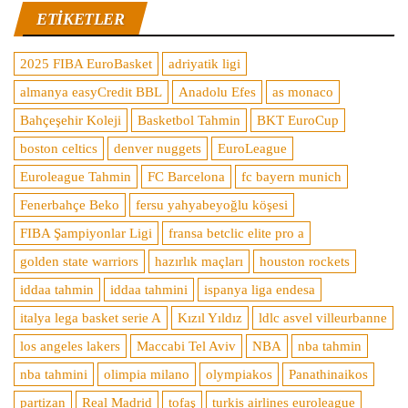
ETIKETLER
2025 FIBA EuroBasket
adriyatik ligi
almanya easyCredit BBL
Anadolu Efes
as monaco
Bahçeşehir Koleji
Basketbol Tahmin
BKT EuroCup
boston celtics
denver nuggets
EuroLeague
Euroleague Tahmin
FC Barcelona
fc bayern munich
Fenerbahçe Beko
fersu yahyabeyoğlu köşesi
FIBA Şampiyonlar Ligi
fransa betclic elite pro a
golden state warriors
hazırlık maçları
houston rockets
iddaa tahmin
iddaa tahmini
ispanya liga endesa
italya lega basket serie A
Kızıl Yıldız
ldlc asvel villeurbanne
los angeles lakers
Maccabi Tel Aviv
NBA
nba tahmin
nba tahmini
olimpia milano
olympiakos
Panathinaikos
partizan
Real Madrid
tofaş
turkis airlines euroleague