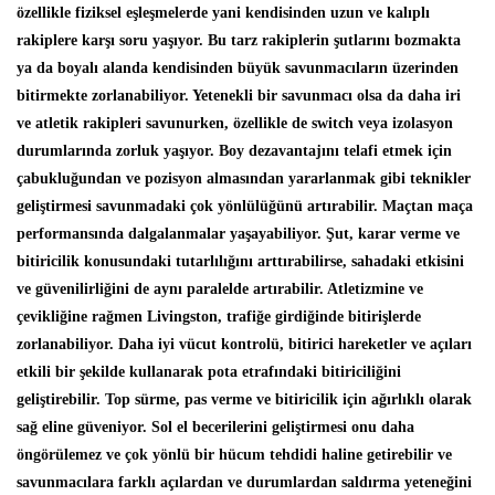
özellikle fiziksel eşleşmelerde yani kendisinden uzun ve kalıplı
rakiplere karşı soru yaşıyor. Bu tarz rakiplerin şutlarını bozmakta
ya da boyalı alanda kendisinden büyük savunmacıların üzerinden
bitirmekte zorlanabiliyor. Yetenekli bir savunmacı olsa da daha iri
ve atletik rakipleri savunurken, özellikle de switch veya izolasyon
durumlarında zorluk yaşıyor. Boy dezavantajını telafi etmek için
çabukluğundan ve pozisyon almasından yararlanmak gibi teknikler
geliştirmesi savunmadaki çok yönlülüğünü artırabilir. Maçtan maça
performansında dalgalanmalar yaşayabiliyor. Şut, karar verme ve
bitiricilik konusundaki tutarlılığını arttırabilirse, sahadaki etkisini
ve güvenilirliğini de aynı paralelde artırabilir. Atletizmine ve
çevikliğine rağmen Livingston, trafiğe girdiğinde bitirişlerde
zorlanabiliyor. Daha iyi vücut kontrolü, bitirici hareketler ve açıları
etkili bir şekilde kullanarak pota etrafındaki bitiriciliğini
geliştirebilir. Top sürme, pas verme ve bitiricilik için ağırlıklı olarak
sağ eline güveniyor. Sol el becerilerini geliştirmesi onu daha
öngörülemez ve çok yönlü bir hücum tehdidi haline getirebilir ve
savunmacılara farklı açılardan ve durumlardan saldırma yeteneğini