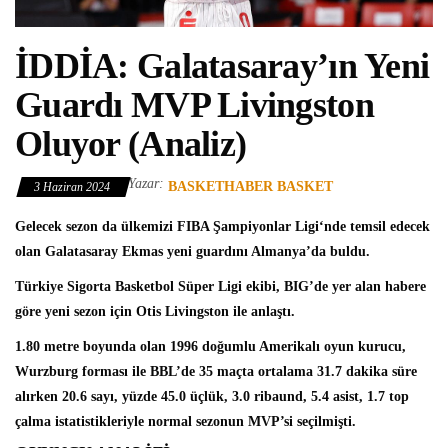
İDDİA: Galatasaray’ın Yeni
Guardı MVP Livingston
Oluyor (Analiz)
Yazar:
BASKETHABER BASKET
3 Haziran 2024
Gelecek sezon da ülkemizi
FIBA Şampiyonlar Ligi
‘nde temsil edecek
olan
Galatasaray Ekmas
yeni guardını Almanya’da buldu.
Türkiye Sigorta Basketbol Süper Ligi
ekibi, BIG’de yer alan habere
göre yeni sezon için
Otis Livingston
ile anlaştı.
1.80 metre boyunda olan 1996 doğumlu Amerikalı oyun kurucu,
Wurzburg forması ile BBL’de 35 maçta ortalama 31.7 dakika süre
alırken 20.6 sayı, yüzde 45.0 üçlük, 3.0 ribaund, 5.4 asist, 1.7 top
çalma istatistikleriyle normal sezonun MVP’si seçilmişti.