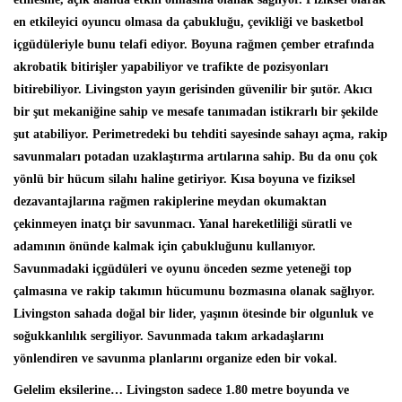
en etkileyici oyuncu olmasa da çabukluğu, çevikliği ve basketbol
içgüdüleriyle bunu telafi ediyor. Boyuna rağmen çember etrafında
akrobatik bitirişler yapabiliyor ve trafikte de pozisyonları
bitirebiliyor. Livingston yayın gerisinden güvenilir bir şutör. Akıcı
bir şut mekaniğine sahip ve mesafe tanımadan istikrarlı bir şekilde
şut atabiliyor. Perimetredeki bu tehditi sayesinde sahayı açma, rakip
savunmaları potadan uzaklaştırma artılarına sahip. Bu da onu çok
yönlü bir hücum silahı haline getiriyor. Kısa boyuna ve fiziksel
dezavantajlarına rağmen rakiplerine meydan okumaktan
çekinmeyen inatçı bir savunmacı. Yanal hareketliliği süratli ve
adamının önünde kalmak için çabukluğunu kullanıyor.
Savunmadaki içgüdüleri ve oyunu önceden sezme yeteneği top
çalmasına ve rakip takımın hücumunu bozmasına olanak sağlıyor.
Livingston sahada doğal bir lider, yaşının ötesinde bir olgunluk ve
soğukkanlılık sergiliyor. Savunmada takım arkadaşlarını
yönlendiren ve savunma planlarını organize eden bir vokal.
Gelelim eksilerine… Livingston sadece 1.80 metre boyunda ve