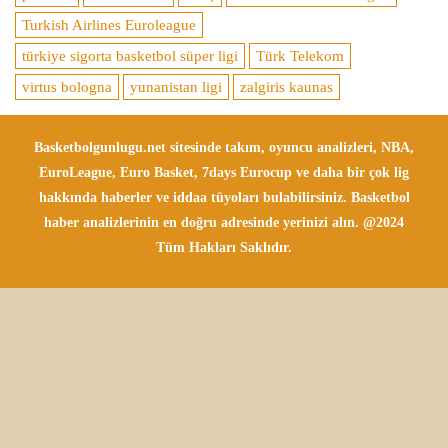
Turkish Airlines Euroleague
türkiye sigorta basketbol süper ligi
Türk Telekom
virtus bologna
yunanistan ligi
zalgiris kaunas
Basketbolgunlugu.net sitesinde takım, oyuncu analizleri, NBA,
EuroLeague, Euro Basket, 7days Eurocup ve daha bir çok lig
hakkında haberler ve iddaa tüyoları bulabilirsiniz. Basketbol
haber analizlerinin en doğru adresinde yerinizi alın. @2024
Tüm Hakları Saklıdır.