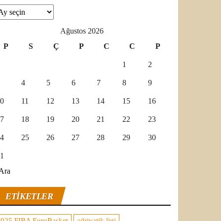
şivler
Ağustos 2026
P
S
Ç
P
C
C
P
1
2
4
5
6
7
8
9
0
11
12
13
14
15
16
7
18
19
20
21
22
23
4
25
26
27
28
29
30
1
Ara
ETIKETLER
2025 FIBA EuroBasket
adriyatik ligi