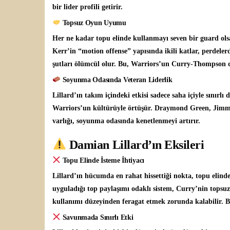
bir lider profili getirir.
Topsuz Oyun Uyumu
Her ne kadar topu elinde kullanmayı seven bir guard olsa
Kerr’in “motion offense” yapısında ikili katlar, perdelerd
şutları ölümcül olur. Bu, Warriors’un Curry-Thompson d
Soyunma Odasında Veteran Liderlik
Lillard’ın takım içindeki etkisi sadece saha içiyle sınırlı 
Warriors’un kültürüyle örtüşür. Draymond Green, Jimmy 
varlığı, soyunma odasında kenetlenmeyi artırır.
Damian Lillard’ın Eksileri
Topu Elinde İsteme İhtiyacı
Lillard’ın hücumda en rahat hissettiği nokta, topu elin
uyguladığı top paylaşımı odaklı sistem, Curry’nin topsuz 
kullanımı düzeyinden feragat etmek zorunda kalabilir. Bu 
Savunmada Sınırlı Etki