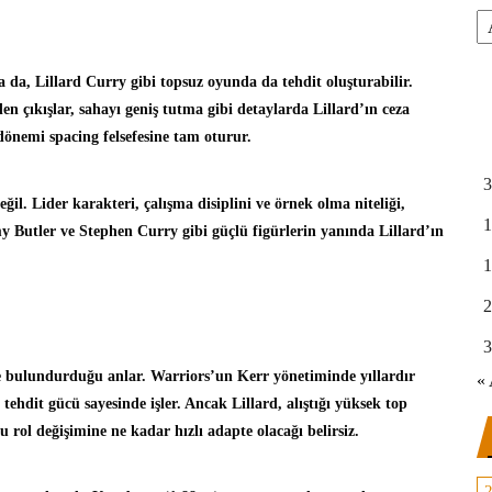
Ar
 da, Lillard Curry gibi topsuz oyunda da tehdit oluşturabilir.
en çıkışlar, sahayı geniş tutma gibi detaylarda Lillard’ın ceza
önemi spacing felsefesine tam oturur.
3
değil. Lider karakteri, çalışma disiplini ve örnek olma niteliği,
1
Butler ve Stephen Curry gibi güçlü figürlerin yanında Lillard’ın
1
2
3
de bulundurduğu anlar. Warriors’un Kerr yönetiminde yıllardır
« 
tehdit gücü sayesinde işler. Ancak Lillard, alıştığı yüksek top
rol değişimine ne kadar hızlı adapte olacağı belirsiz.