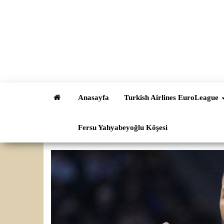
İçeriğe
atla
Anasayfa
Turkish Airlines EuroLeague
Fersu Yahyabeyoğlu Köşesi