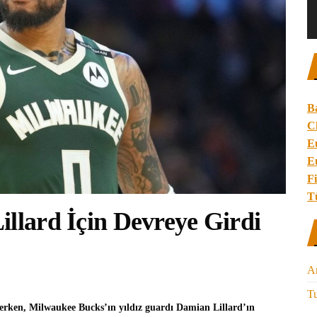
B
C
E
E
Fi
T
illard İçin Devreye Girdi
A
Tu
derken, Milwaukee Bucks’ın yıldız guardı
Damian Lillard
’ın