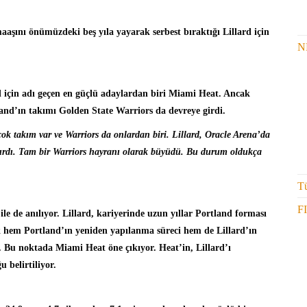
aaşını önümüzdeki beş yıla yayarak serbest bıraktığı Lillard için
N
d için adı geçen en güçlü adaylardan biri Miami Heat. Ancak
land’ın takımı Golden State Warriors da devreye girdi.
çok takım var ve Warriors da onlardan biri. Lillard, Oracle Arena’da
 alırdı. Tam bir Warriors hayranı olarak büyüdü. Bu durum oldukça
Tü
F
ile de anılıyor. Lillard, kariyerinde uzun yıllar Portland forması
ak hem Portland’ın yeniden yapılanma süreci hem de Lillard’ın
. Bu noktada Miami Heat öne çıkıyor. Heat’in, Lillard’ı
 belirtiliyor.