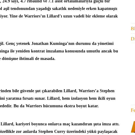
24.9 sayı, 4.7 ribaund ve 7.1 asist ortalamalarıyla güçlü bir
ol aşil tendonundan yaşadığı sakatlık nedeniyle erken kapatmıştı
or. Yine de Warriors’ın Lillard’ı uzun vadeli bir ekleme olarak
B
Di
eğil. Genç yetenek Jonathan Kuminga’nın durumu da yönetimi
uminga ile yeniden kontrat imzalama konusunda umutlu ancak bu
ne dönüşme ihtimali de masada.
zerinden bile güvenle şut çıkarabilen Lillard, Warriors’a Stephen
rini yaratma fırsatı sunar. Lillard, hem izolasyon hem ikili oyun
viyededir. Bu da Warriors hücumuna ekstra boyut katar.
F
 Lillard, kariyeri boyunca onlarca maç kazandıran şuta imza attı.
a, özellikle zor anlarda Stephen Curry üzerindeki yükü paylaşacak