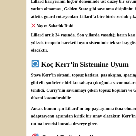
Lillard kariyerinin hiçbir döneminde üst düzey bir sav
yatkın olmaması, Golden State gibi savunma disiplinini ö
atletik guard rotasyonları Lillard’a bire birde zorluk çıka
Yaş ve Sakatlık Riski
Lillard artık 34 yaşında. Son yıllarda yaşadığı karın ka
yüksek tempolu hareketli oyun sisteminde tekrar baş göste
olacaktır.
Koç Kerr’in Sistemine Uyum
Steve Kerr’in sistemi, topsuz katlara, pas akışına, spaci
gibi elit şutörlerle birlikte sahaya çıktığında savunmala
tehdidi, Curry’nin savunmayı çeken topsuz koşuları ve G
düzeni kazandırabilir.
Ancak bunun için Lillard’ın top paylaşımına ikna olması 
adaptasyonu açısından kritik bir sınav olacaktır. Kerr’
tutma becerisi burada devreye girer.