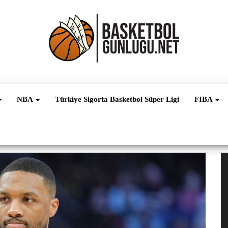
Basketbol
NBA, FIBA,
EuroLeague,
Haber
Süper Lig ve
NBA
Türkiye Sigorta Basketbol Süper Ligi
FIBA
Dünya
Ligleri
V
oy