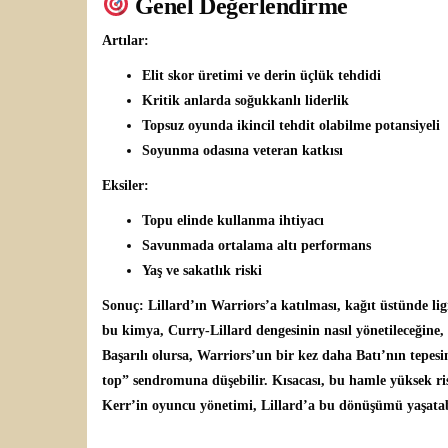
Genel Değerlendirme
Artılar:
Elit skor üretimi ve derin üçlük tehdidi
Kritik anlarda soğukkanlı liderlik
Topsuz oyunda ikincil tehdit olabilme potansiyeli
Soyunma odasına veteran katkısı
Eksiler:
Topu elinde kullanma ihtiyacı
Savunmada ortalama altı performans
Yaş ve sakatlık riski
Sonuç:
Lillard’ın Warriors’a katılması, kağıt üstünde li
bu kimya, Curry-Lillard dengesinin nasıl yönetileceğine,
Başarılı olursa, Warriors’un bir kez daha Batı’nın tepes
top” sendromuna düşebilir. Kısacası, bu hamle yüksek r
Kerr’in oyuncu yönetimi, Lillard’a bu dönüşümü yaşatab