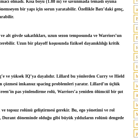
unmacı olmadı. Kısa boyu (1.88 m) ve savunmada temaslı oyuna
nemseyen bir yapı için sorun yaratabilir. Özellikle Batı’daki genç,
rabilir.
B
sı ve alt gövde sakatlıkları, uzun sezon temposunda ve Warriors’un
rebilir. Uzun bir playoff koşusunda fiziksel dayanıklılığı kritik
f
f
f
h
ng’e ve yüksek IQ’ya dayalıdır. Lillard bu yönlerden Curry ve Hield
rın çözmesi imkansız spacing problemleri yaratır. Lillard’ın üçlük
i
reen’in pas yönlendirme rolü, Warriors’a yeniden ölümcül bir şut
i
l
ve topsuz rolünü geliştirmesi gerekir. Bu, ego yönetimi ve rol
M
in, Durant döneminde olduğu gibi büyük yıldızların rolünü dengede
o
p