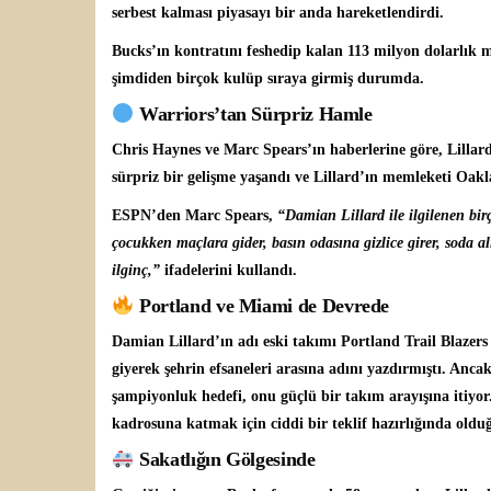
serbest kalması piyasayı bir anda hareketlendirdi.
Bucks’ın kontratını feshedip kalan 113 milyon dolarlık m
şimdiden birçok kulüp sıraya girmiş durumda.
Warriors’tan Sürpriz Hamle
Chris Haynes ve Marc Spears’ın haberlerine göre, Lillar
sürpriz bir gelişme yaşandı ve Lillard’ın memleketi Oak
ESPN’den Marc Spears,
“Damian Lillard ile ilgilenen bir
çocukken maçlara gider, basın odasına gizlice girer, soda
ilginç,”
ifadelerini kullandı.
Portland ve Miami de Devrede
Damian Lillard’ın adı eski takımı Portland Trail Blazers 
giyerek şehrin efsaneleri arasına adını yazdırmıştı. Anc
şampiyonluk hedefi, onu güçlü bir takım arayışına itiyor
kadrosuna katmak için ciddi bir teklif hazırlığında olduğu
Sakatlığın Gölgesinde