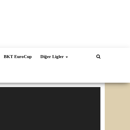
BKT EuroCup
Diğer Ligler
ideo
natıcı