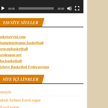
00:00
00:00
TAVSIYE SITELER
asketservisi.com
hampionsleague.basketball
urocupbasketball
uroleague.net
ba.basketball
ürkiye Basketbol Federasyonu
SITE IÇI LINKLER
nasayfa
rkish Airlines EuroLeague
EuroLeague