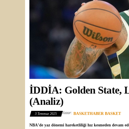
İDDİA: Golden State, L
(Analiz)
Yazar:
BASKETHABER BASKET
3 Temmuz 2025
NBA
’de yaz dönemi hareketliliği hız kesmeden devam e