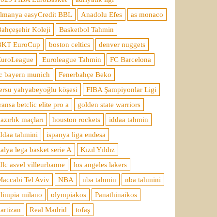
almanya easyCredit BBL
Anadolu Efes
as monaco
ahçeşehir Koleji
Basketbol Tahmin
BKT EuroCup
boston celtics
denver nuggets
EuroLeague
Euroleague Tahmin
FC Barcelona
c bayern munich
Fenerbahçe Beko
ersu yahyabeyoğlu köşesi
FIBA Şampiyonlar Ligi
ransa betclic elite pro a
golden state warriors
azırlık maçları
houston rockets
iddaa tahmin
ddaa tahmini
ispanya liga endesa
talya lega basket serie A
Kızıl Yıldız
dlc asvel villeurbanne
los angeles lakers
accabi Tel Aviv
NBA
nba tahmin
nba tahmini
limpia milano
olympiakos
Panathinaikos
artizan
Real Madrid
tofaş