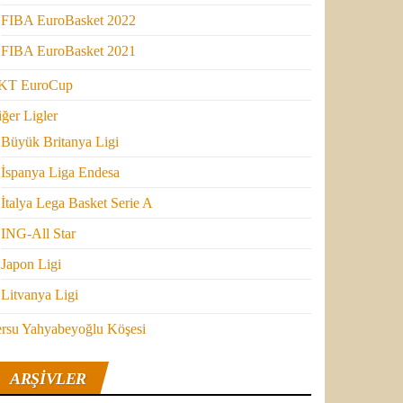
FIBA EuroBasket 2022
FIBA EuroBasket 2021
KT EuroCup
ğer Ligler
Büyük Britanya Ligi
İspanya Liga Endesa
İtalya Lega Basket Serie A
ING-All Star
Japon Ligi
Litvanya Ligi
ersu Yahyabeyoğlu Köşesi
ARŞIVLER