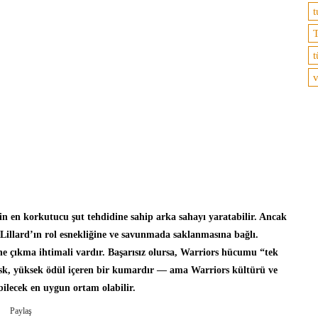
t
T
t
v
gin en korkutucu şut tehdidine sahip arka sahayı yaratabilir. Ancak
 Lillard’ın rol esnekliğine ve savunmada saklanmasına bağlı.
ine çıkma ihtimali vardır. Başarısız olursa, Warriors hücumu “tek
isk, yüksek ödül içeren bir kumardır — ama Warriors kültürü ve
ilecek en uygun ortam olabilir.
Paylaş