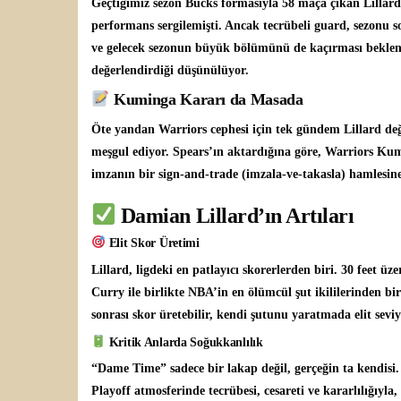
Geçtiğimiz sezon Bucks formasıyla 58 maça çıkan Lillard, 
performans sergilemişti. Ancak tecrübeli guard, sezonu s
ve gelecek sezonun büyük bölümünü de kaçırması bekleniy
değerlendirdiği düşünülüyor.
Kuminga Kararı da Masada
Öte yandan Warriors cephesi için tek gündem Lillard d
meşgul ediyor. Spears’ın aktardığına göre, Warriors K
imzanın bir sign-and-trade (imzala-ve-takasla) hamlesi
Damian Lillard’ın Artıları
Elit Skor Üretimi
Lillard, ligdeki en patlayıcı skorerlerden biri. 30 feet ü
Curry ile birlikte NBA’in en ölümcül şut ikililerinden bi
sonrası skor üretebilir, kendi şutunu yaratmada elit se
Kritik Anlarda Soğukkanlılık
“Dame Time” sadece bir lakap değil, gerçeğin ta kendisi.
Playoff atmosferinde tecrübesi, cesareti ve kararlılığıyl