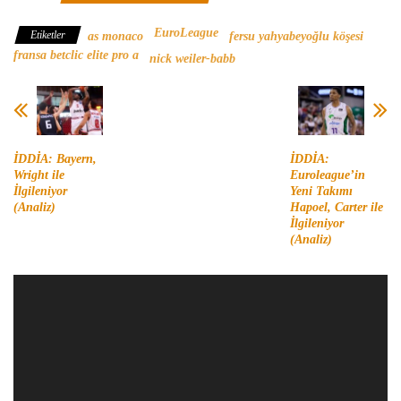
EuroLeague
Etiketler
as monaco
fersu yahyabeyoğlu köşesi
fransa betclic elite pro a
nick weiler-babb
İDDİA: Bayern,
İDDİA:
Wright ile
Euroleague’in
İlgileniyor
Yeni Takımı
(Analiz)
Hapoel, Carter ile
İlgileniyor
(Analiz)
Video
oynatıcı