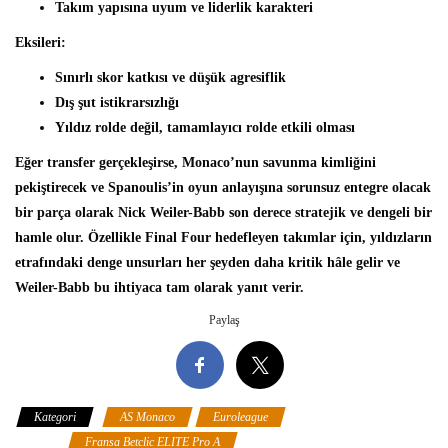
Takım yapısına uyum ve liderlik karakteri
Eksileri:
Sınırlı skor katkısı ve düşük agresiflik
Dış şut istikrarsızlığı
Yıldız rolde değil, tamamlayıcı rolde etkili olması
Eğer transfer gerçekleşirse, Monaco’nun savunma kimliğini
pekiştirecek ve Spanoulis’in oyun anlayışına sorunsuz entegre olacak
bir parça olarak Nick Weiler-Babb son derece stratejik ve dengeli bir
hamle olur. Özellikle Final Four hedefleyen takımlar için, yıldızların
etrafındaki denge unsurları her şeyden daha kritik hâle gelir ve
Weiler-Babb bu ihtiyaca tam olarak yanıt verir.
Paylaş
Kategori
AS Monaco
Euroleague
Fersu Yahyabeyoğlu
Köşesi
Fransa Betclic ELITE Pro A