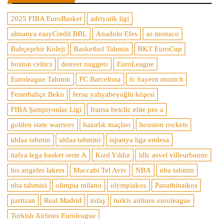
2025 FIBA EuroBasket
adriyatik ligi
almanya easyCredit BBL
Anadolu Efes
as monaco
Bahçeşehir Koleji
Basketbol Tahmin
BKT EuroCup
boston celtics
denver nuggets
EuroLeague
Euroleague Tahmin
FC Barcelona
fc bayern munich
Fenerbahçe Beko
fersu yahyabeyoğlu köşesi
FIBA Şampiyonlar Ligi
fransa betclic elite pro a
golden state warriors
hazırlık maçları
houston rockets
iddaa tahmin
iddaa tahmini
ispanya liga endesa
italya lega basket serie A
Kızıl Yıldız
ldlc asvel villeurbanne
los angeles lakers
Maccabi Tel Aviv
NBA
nba tahmin
nba tahmini
olimpia milano
olympiakos
Panathinaikos
partizan
Real Madrid
tofaş
turkis airlines euroleague
Turkish Airlines Euroleague