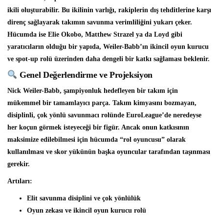
ikili oluşturabilir. Bu ikilinin varlığı, rakiplerin dış tehditlerine karşı
direnç sağlayarak takımın savunma verimliliğini yukarı çeker.
Hücumda ise Elie Okobo, Matthew Strazel ya da Loyd gibi
yaratıcıların olduğu bir yapıda, Weiler-Babb’ın ikincil oyun kurucu
ve spot-up rolü üzerinden daha dengeli bir katkı sağlaması beklenir.
Genel Değerlendirme ve Projeksiyon
Nick Weiler-Babb, şampiyonluk hedefleyen bir takım için
mükemmel bir tamamlayıcı parça. Takım kimyasını bozmayan,
disiplinli, çok yönlü savunmacı rolünde EuroLeague’de neredeyse
her koçun görmek isteyeceği bir figür. Ancak onun katkısının
maksimize edilebilmesi için hücumda “rol oyuncusu” olarak
kullanılması ve skor yükünün başka oyuncular tarafından taşınması
gerekir.
Artıları:
Elit savunma disiplini ve çok yönlülük
Oyun zekası ve ikincil oyun kurucu rolü