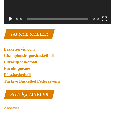
00:00
00:00
TAVSIYE SITELER
Basketservisi.com
Championsleague.basketball
Eurocupbasketball
Euroleague.net
Fiba.basketball
Türkiye Basketbol Federasyonu
SITE IÇI LINKLER
Anasayfa