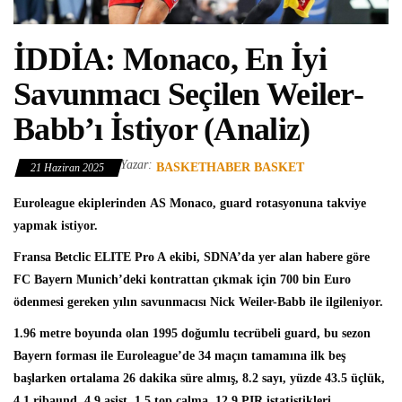
İDDİA: Monaco, En İyi
Savunmacı Seçilen Weiler-
Babb’ı İstiyor (Analiz)
Yazar:
BASKETHABER BASKET
21 Haziran 2025
Euroleague
ekiplerinden
AS Monaco
, guard rotasyonuna takviye
yapmak istiyor.
Fransa Betclic ELITE Pro A
ekibi, SDNA’da yer alan habere göre
FC Bayern Munich’deki kontrattan çıkmak için 700 bin Euro
ödenmesi gereken yılın savunmacısı
Nick Weiler-Babb
ile ilgileniyor.
1.96 metre boyunda olan 1995 doğumlu tecrübeli guard, bu sezon
Bayern forması ile Euroleague’de 34 maçın tamamına ilk beş
başlarken ortalama 26 dakika süre almış, 8.2 sayı, yüzde 43.5 üçlük,
4.1 ribaund, 4.9 asist, 1.5 top çalma, 12.9 PIR istatistikleri