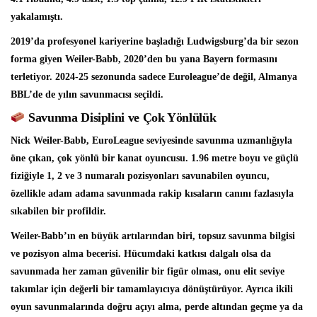
yakalamıştı.
2019’da profesyonel kariyerine başladığı Ludwigsburg’da bir sezon
forma giyen Weiler-Babb, 2020’den bu yana Bayern formasını
terletiyor. 2024-25 sezonunda sadece Euroleague’de değil, Almanya
BBL’de de yılın savunmacısı seçildi.
Savunma Disiplini ve Çok Yönlülük
Nick Weiler-Babb, EuroLeague seviyesinde savunma uzmanlığıyla
öne çıkan, çok yönlü bir kanat oyuncusu. 1.96 metre boyu ve güçlü
fiziğiyle 1, 2 ve 3 numaralı pozisyonları savunabilen oyuncu,
özellikle adam adama savunmada rakip kısaların canını fazlasıyla
sıkabilen bir profildir.
Weiler-Babb’ın en büyük artılarından biri, topsuz savunma bilgisi
ve pozisyon alma becerisi. Hücumdaki katkısı dalgalı olsa da
savunmada her zaman güvenilir bir figür olması, onu elit seviye
takımlar için değerli bir tamamlayıcıya dönüştürüyor. Ayrıca ikili
oyun savunmalarında doğru açıyı alma, perde altından geçme ya da