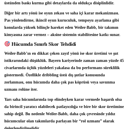
üstünden baskı kurma gibi detaylarda da oldukça disiplinlidir.
Diğer bir artı yönü ise oyun zekası ve saha içi karar mekanizması.
Pas yönlendirme, ikincil oyun kuruculuk, tempoyu ayarlama gibi
konularda yüksek bilinçle hareket eden Weiler-Babb, bir takımın
kimyasına zarar vermez – aksine sistemin stabilitesine katkı sunar.
Hücumda Sınırlı Skor Tehdidi
Weiler-Babb’ın en dikkat çeken zayıf yönü ise skor üretimi ve şut
istikrarındaki düşüklük. Bayern kariyerinde zaman zaman yüzde 45
civarlarında üçlük yüzdeleri yakalasa da bu performans süreklilik
göstermedi. Özellikle dribbling üstü dış şutlar konusunda
zorlanması, onu hücumda daha çok pas köprüsü veya savunma
uzmanı rolüne iter.
Yarı saha hücumlarında top elindeyken karar vermede başarılı olsa
da birincil yaratıcı olabilecek patlayıcılığa ve bire bir skor üretimine
sahip değil. Bu nedenle Weiler-Babb, daha çok çevresinde yıldız
hücumcular olan takımlarda parlayan bir “rol uzmanı” olarak
değerlendirilmelidir.