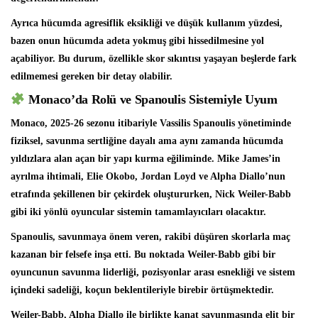
Ayrıca hücumda agresiflik eksikliği ve düşük kullanım yüzdesi,
bazen onun hücumda adeta yokmuş gibi hissedilmesine yol
açabiliyor. Bu durum, özellikle skor sıkıntısı yaşayan beşlerde fark
edilmemesi gereken bir detay olabilir.
Monaco’da Rolü ve Spanoulis Sistemiyle Uyum
Monaco, 2025-26 sezonu itibariyle Vassilis Spanoulis yönetiminde
fiziksel, savunma sertliğine dayalı ama aynı zamanda hücumda
yıldızlara alan açan bir yapı kurma eğiliminde. Mike James’in
ayrılma ihtimali, Elie Okobo, Jordan Loyd ve Alpha Diallo’nun
etrafında şekillenen bir çekirdek oluştururken, Nick Weiler-Babb
gibi iki yönlü oyuncular sistemin tamamlayıcıları olacaktır.
Spanoulis, savunmaya önem veren, rakibi düşüren skorlarla maç
kazanan bir felsefe inşa etti. Bu noktada Weiler-Babb gibi bir
oyuncunun savunma liderliği, pozisyonlar arası esnekliği ve sistem
içindeki sadeliği, koçun beklentileriyle birebir örtüşmektedir.
Weiler-Babb, Alpha Diallo ile birlikte kanat savunmasında elit bir