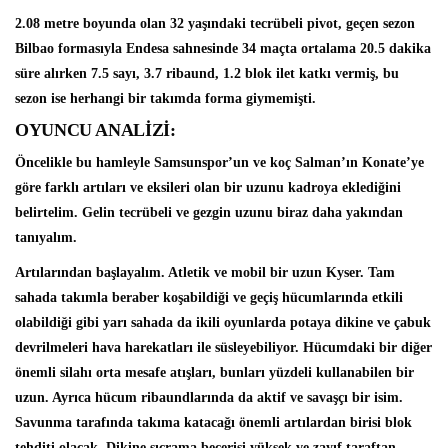
2.08 metre boyunda olan 32 yaşındaki tecrübeli pivot, geçen sezon
Bilbao formasıyla Endesa sahnesinde 34 maçta ortalama 20.5 dakika
süre alırken 7.5 sayı, 3.7 ribaund, 1.2 blok ilet katkı vermiş, bu
sezon ise herhangi bir takımda forma giymemişti.
OYUNCU ANALİZİ:
Öncelikle bu hamleyle Samsunspor’un ve koç Salman’ın Konate’ye
göre farklı artıları ve eksileri olan bir uzunu kadroya eklediğini
belirtelim. Gelin tecrübeli ve gezgin uzunu biraz daha yakından
tanıyalım.
Artılarından başlayalım. Atletik ve mobil bir uzun Kyser. Tam
sahada takımla beraber koşabildiği ve geçiş hücumlarında etkili
olabildiği gibi yarı sahada da ikili oyunlarda potaya dikine ve çabuk
devrilmeleri hava harekatları ile süsleyebiliyor. Hücumdaki bir diğer
önemli silahı orta mesafe atışları, bunları yüzdeli kullanabilen bir
uzun. Ayrıca hücum ribaundlarında da aktif ve savaşçı bir isim.
Savunma tarafında takıma katacağı önemli artılardan birisi blok
tehditi olacak. Dikine sıçrama becerisi yüksek ve zayıf taraftan