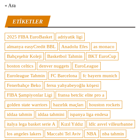
« Ara
ETIKETLER
2025 FIBA EuroBasket
adriyatik ligi
almanya easyCredit BBL
Anadolu Efes
as monaco
Bahçeşehir Koleji
Basketbol Tahmin
BKT EuroCup
boston celtics
denver nuggets
EuroLeague
Euroleague Tahmin
FC Barcelona
fc bayern munich
Fenerbahçe Beko
fersu yahyabeyoğlu köşesi
FIBA Şampiyonlar Ligi
fransa betclic elite pro a
golden state warriors
hazırlık maçları
houston rockets
iddaa tahmin
iddaa tahmini
ispanya liga endesa
italya lega basket serie A
Kızıl Yıldız
ldlc asvel villeurbanne
los angeles lakers
Maccabi Tel Aviv
NBA
nba tahmin