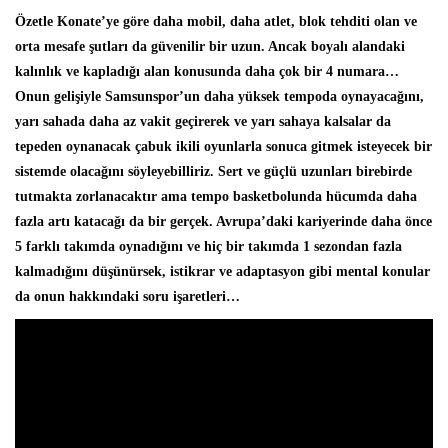
Özetle Konate’ye göre daha mobil, daha atlet, blok tehditi olan ve
orta mesafe şutları da güvenilir bir uzun. Ancak boyalı alandaki
kalınlık ve kapladığı alan konusunda daha çok bir 4 numara…
Onun gelişiyle Samsunspor’un daha yüksek tempoda oynayacağını,
yarı sahada daha az vakit geçirerek ve yarı sahaya kalsalar da
tepeden oynanacak çabuk ikili oyunlarla sonuca gitmek isteyecek bir
sistemde olacağını söyleyebilliriz. Sert ve güçlü uzunları birebirde
tutmakta zorlanacaktır ama tempo basketbolunda hücumda daha
fazla artı katacağı da bir gerçek. Avrupa’daki kariyerinde daha önce
5 farklı takımda oynadığını ve hiç bir takımda 1 sezondan fazla
kalmadığını düşünürsek, istikrar ve adaptasyon gibi mental konular
da onun hakkındaki soru işaretleri…