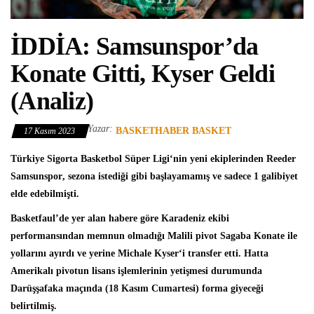
İDDİA: Samsunspor’da
Konate Gitti, Kyser Geldi
(Analiz)
Yazar:
BASKETHABER BASKET
17 Kasım 2023
Türkiye Sigorta Basketbol Süper Ligi
‘nin yeni ekiplerinden
Reeder
Samsunspor
, sezona istediği gibi başlayamamış ve sadece 1 galibiyet
elde edebilmişti.
Basketfaul’de yer alan habere göre Karadeniz ekibi
performansından memnun olmadığı Malili pivot Sagaba Konate ile
yollarını ayırdı ve yerine
Michale Kyser
‘i transfer etti. Hatta
Amerikalı pivotun lisans işlemlerinin yetişmesi durumunda
Darüşşafaka maçında (18 Kasım Cumartesi) forma giyeceği
belirtilmiş.