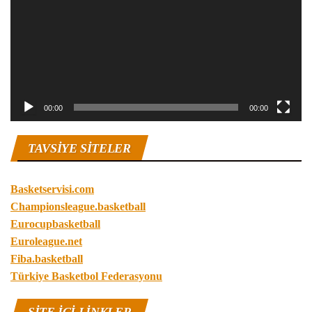
00:00
00:00
TAVSIYE SITELER
Basketservisi.com
Championsleague.basketball
Eurocupbasketball
Euroleague.net
Fiba.basketball
Türkiye Basketbol Federasyonu
SITE IÇI LINKLER