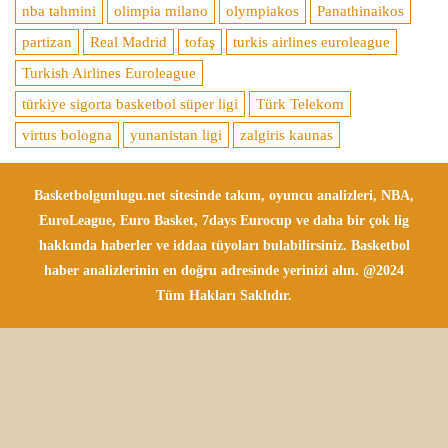
nba tahmini
olimpia milano
olympiakos
Panathinaikos
partizan
Real Madrid
tofaş
turkis airlines euroleague
Turkish Airlines Euroleague
türkiye sigorta basketbol süper ligi
Türk Telekom
virtus bologna
yunanistan ligi
zalgiris kaunas
Basketbolgunlugu.net sitesinde takım, oyuncu analizleri, NBA,
EuroLeague, Euro Basket, 7days Eurocup ve daha bir çok lig
hakkında haberler ve iddaa tüyoları bulabilirsiniz. Basketbol
haber analizlerinin en doğru adresinde yerinizi alın. @2024
Tüm Hakları Saklıdır.