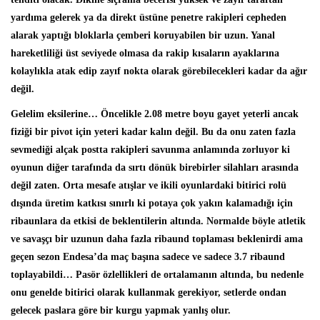
yardıma gelerek ya da direkt üstüne penetre rakipleri cepheden
alarak yaptığı bloklarla çemberi koruyabilen bir uzun. Yanal
hareketliliği üst seviyede olmasa da rakip kısaların ayaklarına
kolaylıkla atak edip zayıf nokta olarak görebilecekleri kadar da ağır
değil.
Gelelim eksilerine… Öncelikle 2.08 metre boyu gayet yeterli ancak
fiziği bir pivot için yeteri kadar kalın değil. Bu da onu zaten fazla
sevmediği alçak postta rakipleri savunma anlamında zorluyor ki
oyunun diğer tarafında da sırtı dönük birebirler silahları arasında
değil zaten. Orta mesafe atışlar ve ikili oyunlardaki bitirici rolü
dışında üretim katkısı sınırlı ki potaya çok yakın kalamadığı için
ribaunlara da etkisi de beklentilerin altında. Normalde böyle atletik
ve savaşçı bir uzunun daha fazla ribaund toplaması beklenirdi ama
geçen sezon Endesa’da maç başına sadece ve sadece 3.7 ribaund
toplayabildi… Pasör özlellikleri de ortalamanın altında, bu nedenle
onu genelde bitirici olarak kullanmak gerekiyor, setlerde ondan
gelecek paslara göre bir kurgu yapmak yanlış olur.