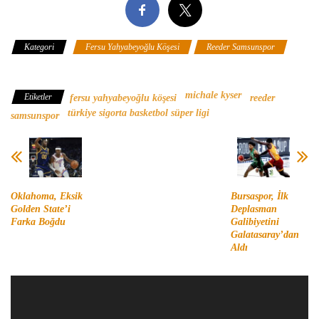
Kategori
Fersu Yahyabeyoğlu Köşesi
Reeder Samsunspor
Türkiye Sigorta Basketbol Süper Ligi
michale kyser
Etiketler
fersu yahyabeyoğlu köşesi
reeder
türkiye sigorta basketbol süper ligi
samsunspor
Oklahoma, Eksik
Bursaspor, İlk
Golden State’i
Deplasman
Farka Boğdu
Galibiyetini
Galatasaray’dan
Aldı
Video
oynatıcı