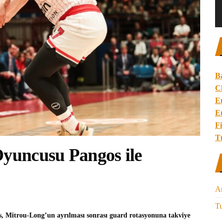
B
C
E
E
Fi
T
Oyuncusu Pangos ile
A
Tu
s
, Mitrou-Long’un ayrılması sonrası guard rotasyonuna takviye