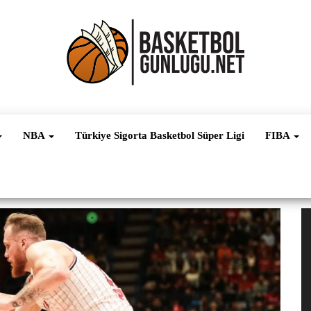
Basketbol
NBA, FIBA,
EuroLeague,
Haber
Süper Lig ve
NBA
Türkiye Sigorta Basketbol Süper Ligi
FIBA
Dünya
Ligleri
V
oy