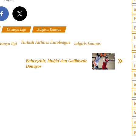
B
Litvanya Ligi
Zalgiris Kaunas
Turkish Airlines Euroleague
tvanya ligi
zalgiris kaunas
f
f
Bahçeşehir, Muğla’dan Galibiyetle
f
Dönüyor
h
i
i
l
M
o
p