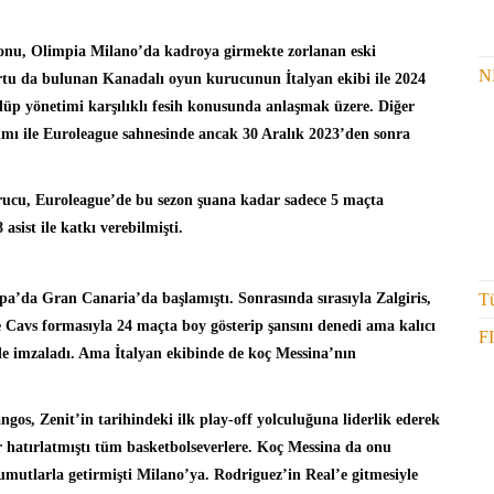
nu, Olimpia Milano’da kadroya girmekte zorlanan eski
N
ortu da bulunan Kanadalı oyun kurucunun İtalyan ekibi ile 2024
üp yönetimi karşılıklı fesih konusunda anlaşmak üzere. Diğer
kımı ile Euroleague sahnesinde ancak 30 Aralık 2023’den sonra
rucu, Euroleague’de bu sezon şuana kadar sadece 5 maçta
asist ile katkı verebilmişti.
Tü
pa’da Gran Canaria’da başlamıştı. Sonrasında sırasıyla Zalgiris,
 Cavs formasıyla 24 maçta boy gösterip şansını denedi ama kalıcı
F
le imzaladı. Ama İtalyan ekibinde de koç Messina’nın
gos, Zenit’in tarihindeki ilk play-off yolculuğuna liderlik ederek
r hatırlatmıştı tüm basketbolseverlere. Koç Messina da onu
umutlarla getirmişti Milano’ya. Rodriguez’in Real’e gitmesiyle