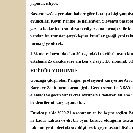
yapmak istiyor.
Basketnews’da yer alan habere göre
Litanya Ligi
şampiyo
oyuncuları
Kevin Pangos
ile ilgileniyor. Slovenya pasap
yazına kadar kontratı devam ediyor ama menajeri ile kul
yandan bu transfer gerçekleşirse kurallar gereği yeni ta
forma giyebilecek.
1.86 metre boyunda olan 30 yaşındaki tecrübeli oyun ku
ortalama 25 dakika süre alırken 7.2 sayı, 1.8 ribaund, 3.8 
EDİTÖR YORUMU:
Gonzaga çıkışlı olan Pangos, profesyonel kariyerine Avru
Barça ve Zenit formalarını giydi. Geçen sezon ise NBA’de
olamadı ve geçen yaz tekrar Avrupa’ya dönerek Milano i
beklentilerini karşılayamadı…
Euroleague’de 2020-21 sezonunun en iyi beşine seçilen Pan
ne kadar kaliteli ve elit bir oyun kurucu olduğunu tekra
takımın yeni lideri olarak düşünerek geçen sezon büyük 