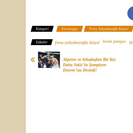
Kategori
Euroleague
Fersu Yahyabeyoğlu Köşesi
kevin pangos
Etiketler
fersu yahyabeyoğlu köşesi
li
Alperen ve Arkadaşları Bir Kez
Daha Jokic’in Şampiyon
Denver’ını Devirdi!