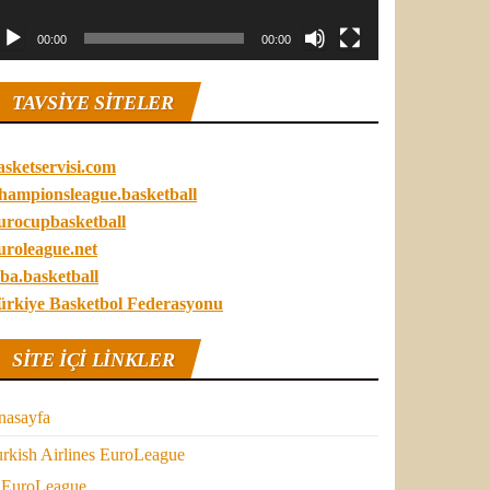
00:00
00:00
TAVSIYE SITELER
asketservisi.com
hampionsleague.basketball
urocupbasketball
uroleague.net
ba.basketball
ürkiye Basketbol Federasyonu
SITE IÇI LINKLER
nasayfa
rkish Airlines EuroLeague
EuroLeague