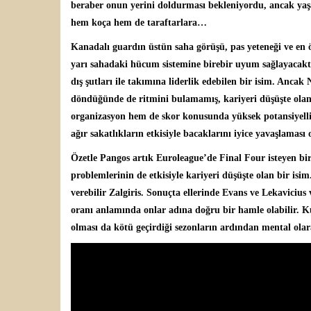
beraber onun yerini doldurması bekleniyordu, ancak yaşadı
hem koça hem de taraftarlara…
Kanadalı guardın üstün saha görüşü, pas yeteneği ve en ö
yarı sahadaki hücum sistemine birebir uyum sağlayacakt
dış şutları ile takımına liderlik edebilen bir isim. Anc
döndüğünde de ritmini bulamamış, kariyeri düşüşte olan
organizasyon hem de skor konusunda yüksek potansiyelli b
ağır sakatlıkların etkisiyle bacaklarını iyice yavaşlaması
Özetle Pangos artık Euroleague’de Final Four isteyen bir
problemlerinin de etkisiyle kariyeri düşüşte olan bir isi
verebilir Zalgiris. Sonuçta ellerinde Evans ve Lekavicius v
oranı anlamında onlar adına doğru bir hamle olabilir. Ku
olması da kötü geçirdiği sezonların ardından mental olara