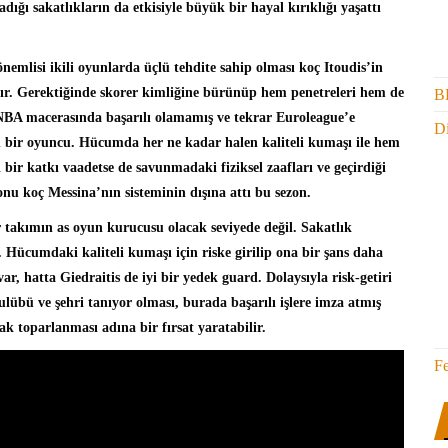
ğı sakatlıkların da etkisiyle büyük bir hayal kırıklığı yaşattı
nemlisi ikili oyunlarda üçlü tehdite sahip olması koç Itoudis’in
ır. Gerektiğinde skorer kimliğine bürünüp hem penetreleri hem de
B
ak NBA macerasında başarılı olamamış ve tekrar Euroleague’e
Di
 bir oyuncu. Hücumda her ne kadar halen kaliteli kumaşı ile hem
ir katkı vaadetse de savunmadaki fiziksel zaafları ve geçirdiği
 onu koç Messina’nın sisteminin dışına attı bu sezon.
 takımın as oyun kurucusu olacak seviyede değil. Sakatlık
m. Hücumdaki kaliteli kumaşı için riske girilip ona bir şans daha
ar, hatta Giedraitis de iyi bir yedek guard. Dolaysıyla risk-getiri
lübü ve şehri tanıyor olması, burada başarılı işlere imza atmış
k toparlanması adına bir fırsat yaratabilir.
F