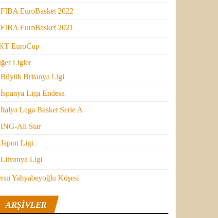
FIBA EuroBasket 2022
FIBA EuroBasket 2021
KT EuroCup
ğer Ligler
Büyük Britanya Ligi
İspanya Liga Endesa
İtalya Lega Basket Serie A
ING-All Star
Japon Ligi
Litvanya Ligi
ersu Yahyabeyoğlu Köşesi
ARŞIVLER