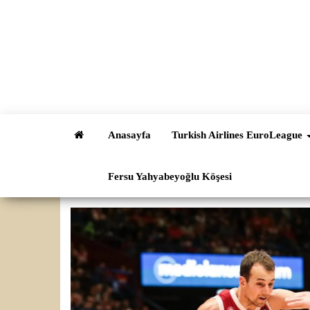
İçeriğe
atla
Anasayfa
Turkish Airlines EuroLeague
Fersu Yahyabeyoğlu Köşesi