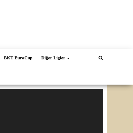
BKT EuroCup
Diğer Ligler
ideo
natıcı