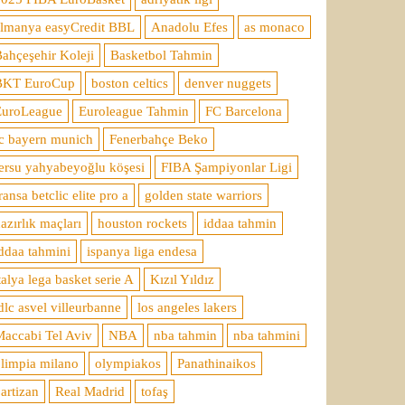
almanya easyCredit BBL
Anadolu Efes
as monaco
ahçeşehir Koleji
Basketbol Tahmin
BKT EuroCup
boston celtics
denver nuggets
EuroLeague
Euroleague Tahmin
FC Barcelona
c bayern munich
Fenerbahçe Beko
ersu yahyabeyoğlu köşesi
FIBA Şampiyonlar Ligi
ransa betclic elite pro a
golden state warriors
azırlık maçları
houston rockets
iddaa tahmin
ddaa tahmini
ispanya liga endesa
talya lega basket serie A
Kızıl Yıldız
dlc asvel villeurbanne
los angeles lakers
accabi Tel Aviv
NBA
nba tahmin
nba tahmini
limpia milano
olympiakos
Panathinaikos
artizan
Real Madrid
tofaş