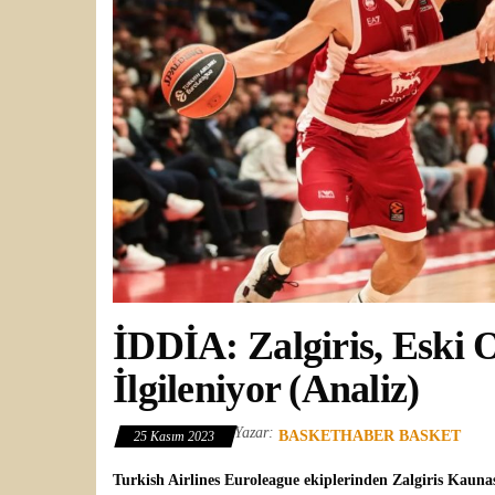
İDDİA: Zalgiris, Eski 
İlgileniyor (Analiz)
Yazar:
BASKETHABER BASKET
25 Kasım 2023
Turkish Airlines Euroleague
ekiplerinden
Zalgiris Kauna