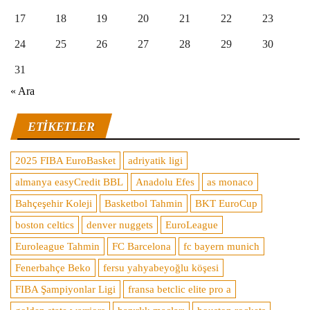
17
18
19
20
21
22
23
24
25
26
27
28
29
30
31
« Ara
ETIKETLER
2025 FIBA EuroBasket
adriyatik ligi
almanya easyCredit BBL
Anadolu Efes
as monaco
Bahçeşehir Koleji
Basketbol Tahmin
BKT EuroCup
boston celtics
denver nuggets
EuroLeague
Euroleague Tahmin
FC Barcelona
fc bayern munich
Fenerbahçe Beko
fersu yahyabeyoğlu köşesi
FIBA Şampiyonlar Ligi
fransa betclic elite pro a