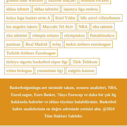
golden state warriors
hazırlık maçları
houston rockets
iddaa tahmin
iddaa tahmini
ispanya liga endesa
italya lega basket serie A
Kızıl Yıldız
ldlc asvel villeurbanne
los angeles lakers
Maccabi Tel Aviv
NBA
nba tahmin
nba tahmini
olimpia milano
olympiakos
Panathinaikos
partizan
Real Madrid
tofaş
turkis airlines euroleague
Turkish Airlines Euroleague
türkiye sigorta basketbol süper ligi
Türk Telekom
virtus bologna
yunanistan ligi
zalgiris kaunas
Basketbolgunlugu.net sitesinde takım, oyuncu analizleri, NBA,
EuroLeague, Euro Basket, 7days Eurocup ve daha bir çok lig
hakkında haberler ve iddaa tüyoları bulabilirsiniz. Basketbol
haber analizlerinin en doğru adresinde yerinizi alın. @2024
Tüm Hakları Saklıdır.