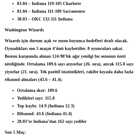
03.04 – Indiana 119-105 Charlotte
01.04 – Indiana 111-109 Sacramento
30.03 – OKC 132-111 Indiana
Washington Wizards
Wizards için durum açık ve sezon boyunca hedefleri draft olacak.
Oynadıkları son 5 maçın 4’ünü kaybettiler. 8 oyuncuları sakat.
Boston karşısında alınan 124-90’lık ağır yenilgi bu sezonun özeti
niteliğinde. Ortalama 109.6 sayı atıyorlar (26. sıra), ancak 115.8 sayı
yiyorlar (21. sıra). Tek pozitif istatistikleri, rakibe kıyasla daha fazla
ribaund almaları (43.6 – 41.4).
Ortalama skor: 109.6
Yedikleri sayı: 115.8
Top kaybı: 14.9 (Indiana 12.3)
Ribaund: 43.6 (Indiana 41.4)
28.03’te Indiana’dan 162 sayı yediler
Son 5 Maç: