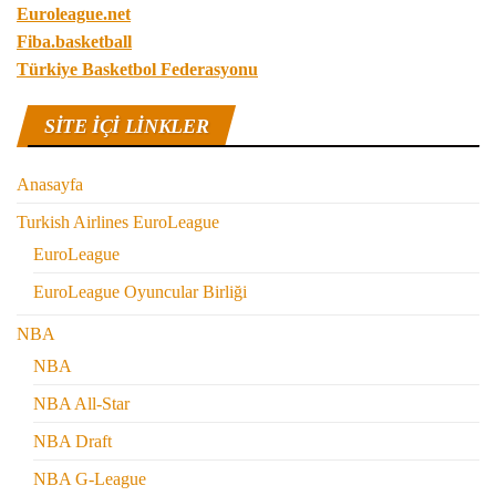
Euroleague.net
Fiba.basketball
Türkiye Basketbol Federasyonu
SITE IÇI LINKLER
Anasayfa
Turkish Airlines EuroLeague
EuroLeague
EuroLeague Oyuncular Birliği
NBA
NBA
NBA All-Star
NBA Draft
NBA G-League