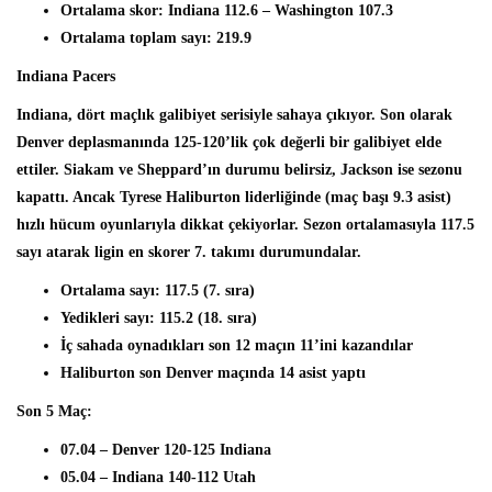
Ortalama skor: Indiana 112.6 – Washington 107.3
Ortalama toplam sayı: 219.9
Indiana Pacers
Indiana, dört maçlık galibiyet serisiyle sahaya çıkıyor. Son olarak
Denver deplasmanında 125-120’lik çok değerli bir galibiyet elde
ettiler. Siakam ve Sheppard’ın durumu belirsiz, Jackson ise sezonu
kapattı. Ancak Tyrese Haliburton liderliğinde (maç başı 9.3 asist)
hızlı hücum oyunlarıyla dikkat çekiyorlar. Sezon ortalamasıyla 117.5
sayı atarak ligin en skorer 7. takımı durumundalar.
Ortalama sayı: 117.5 (7. sıra)
Yedikleri sayı: 115.2 (18. sıra)
İç sahada oynadıkları son 12 maçın 11’ini kazandılar
Haliburton son Denver maçında 14 asist yaptı
Son 5 Maç:
07.04 – Denver 120-125 Indiana
05.04 – Indiana 140-112 Utah