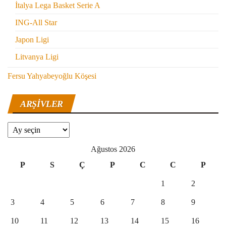
İtalya Lega Basket Serie A
ING-All Star
Japon Ligi
Litvanya Ligi
Fersu Yahyabeyoğlu Köşesi
ARŞIVLER
Arşivler
Ağustos 2026
P
S
Ç
P
C
C
P
1
2
3
4
5
6
7
8
9
10
11
12
13
14
15
16