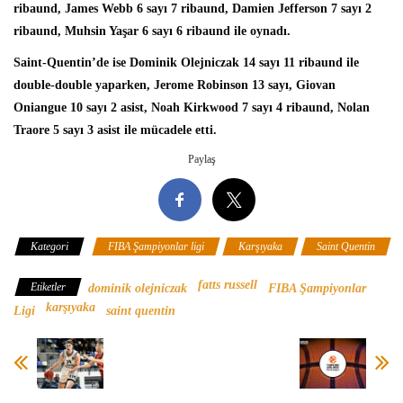
ribaund, James Webb 6 sayı 7 ribaund, Damien Jefferson 7 sayı 2
ribaund, Muhsin Yaşar 6 sayı 6 ribaund ile oynadı.
Saint-Quentin’de ise
Dominik Olejniczak
14 sayı 11 ribaund ile
double-double yaparken, Jerome Robinson 13 sayı, Giovan
Oniangue 10 sayı 2 asist, Noah Kirkwood 7 sayı 4 ribaund, Nolan
Traore 5 sayı 3 asist ile mücadele etti.
Paylaş
Kategori
FIBA Şampiyonlar ligi
Karşıyaka
Saint Quentin
fatts russell
Etiketler
dominik olejniczak
FIBA Şampiyonlar
karşıyaka
Ligi
saint quentin