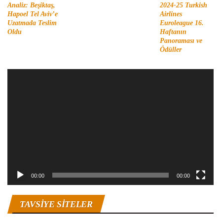
Analiz: Beşiktaş,
2024-25 Turkish
Hapoel Tel Aviv’e
Airlines
Uzatmada Teslim
Euroleague 16.
Oldu
Haftanın
Panoraması ve
Ödüller
Video
oynatıcı
00:00
00:00
TAVSIYE SITELER