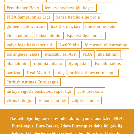
Fenerbahçe Beko
fersu yahyabeyoğlu köşesi
FIBA Şampiyonlar Ligi
fransa betclic elite pro a
golden state warriors
hazırlık maçları
houston rockets
iddaa tahmin
iddaa tahmini
ispanya liga endesa
italya lega basket serie A
Kızıl Yıldız
ldlc asvel villeurbanne
los angeles lakers
Maccabi Tel Aviv
NBA
nba tahmin
nba tahmini
olimpia milano
olympiakos
Panathinaikos
partizan
Real Madrid
tofaş
turkis airlines euroleague
Turkish Airlines Euroleague
türkiye sigorta basketbol süper ligi
Türk Telekom
virtus bologna
yunanistan ligi
zalgiris kaunas
Basketbolgunlugu.net sitesinde takım, oyuncu analizleri, NBA,
EuroLeague, Euro Basket, 7days Eurocup ve daha bir çok lig
hakkında haberler ve iddaa tüyoları bulabilirsiniz. Basketbol