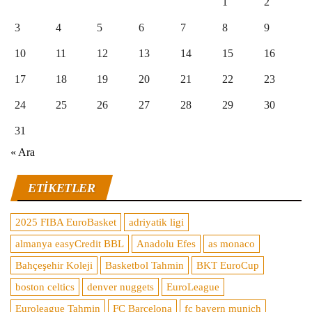
1
2
3
4
5
6
7
8
9
10
11
12
13
14
15
16
17
18
19
20
21
22
23
24
25
26
27
28
29
30
31
« Ara
ETIKETLER
2025 FIBA EuroBasket
adriyatik ligi
almanya easyCredit BBL
Anadolu Efes
as monaco
Bahçeşehir Koleji
Basketbol Tahmin
BKT EuroCup
boston celtics
denver nuggets
EuroLeague
Euroleague Tahmin
FC Barcelona
fc bayern munich