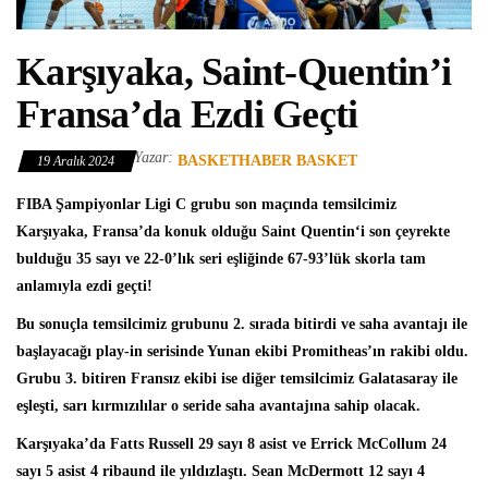
Karşıyaka, Saint-Quentin’i
Fransa’da Ezdi Geçti
Yazar:
BASKETHABER BASKET
19 Aralık 2024
FIBA Şampiyonlar Ligi
C grubu son maçında temsilcimiz
Karşıyaka
, Fransa’da konuk olduğu
Saint Quentin
‘i son çeyrekte
bulduğu 35 sayı ve 22-0’lık seri eşliğinde 67-93’lük skorla tam
anlamıyla ezdi geçti!
Bu sonuçla temsilcimiz grubunu 2. sırada bitirdi ve saha avantajı ile
başlayacağı play-in serisinde Yunan ekibi Promitheas’ın rakibi oldu.
Grubu 3. bitiren Fransız ekibi ise diğer temsilcimiz Galatasaray ile
eşleşti, sarı kırmızılılar o seride saha avantajına sahip olacak.
Karşıyaka’da
Fatts Russell
29 sayı 8 asist ve Errick McCollum 24
sayı 5 asist 4 ribaund ile yıldızlaştı. Sean McDermott 12 sayı 4