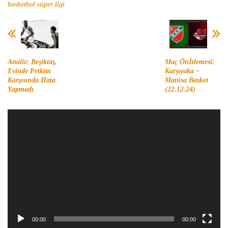
basketbol süper ligi
Analiz: Beşiktaş,
Maç Önİzlemesi:
Evinde Petkim
Karşıyaka –
Karşısında Hata
Manisa Basket
Yapmadı
(22.12.24)
Video
oynatıcı
00:00
00:00