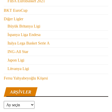
FIBA EuroBasket 2021
BKT EuroCup
Diğer Ligler
Büyük Britanya Ligi
İspanya Liga Endesa
İtalya Lega Basket Serie A
ING-All Star
Japon Ligi
Litvanya Ligi
Fersu Yahyabeyoğlu Köşesi
ARŞIVLER
Arşivler