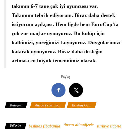
takımın 6-7 tane çok iyi oyuncusu var.
Takımımı tebrik ediyorum. Biraz daha destek
istiyorum açıkçası. Hem ligde hem EuroCup’ta
çok zor maçlar oynuyoruz. Bu kulüp için
kalbimizi, yüreğimizi koyuyoruz. Duygularımızı
katarak oynuyoruz. Biraz daha desteğin
artması en büyük temennimiz olacak.
Paylaş
Kategori
Aliağa Petkimspor
Beşiktaş Gain
Türkiye Sigorta
Basketbol Süper Ligi
dusan alimpijevic
Etiketler
beşiktaş fibabanka
türkiye sigorta