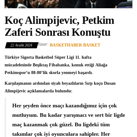
Koç Alimpijevic, Petkim
Zaferi Sonrası Konuştu
Yazar:
BASKETHABER BASKET
22 Aralık 2024
Türkiye Sigorta Basketbol Süper Ligi
11. hafta
mücadelesinde
Beşiktaş Fibabanka
, konuk ettiği Aliağa
Petkimspor‘u 88-80’lik skorla yenmeyi başardı.
Karşılaşmanın ardından siyah beyazlıların Sırp koçu
Dusan
Alimpijevic
açıklamalarda bulundu:
Her şeyden önce maçı kazandığımız için çok
mutluyum. Bu kadar yarışmacı ve sert bir ligde
maç kazanmak çok güzel. Bu ligdeki tüm
takımlar çok iyi oyunculara sahipler. Her