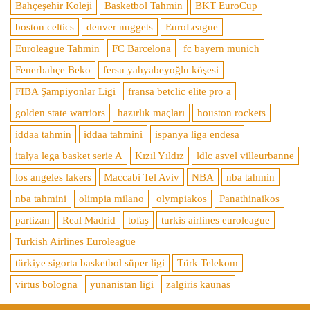
Bahçeşehir Koleji
Basketbol Tahmin
BKT EuroCup
boston celtics
denver nuggets
EuroLeague
Euroleague Tahmin
FC Barcelona
fc bayern munich
Fenerbahçe Beko
fersu yahyabeyoğlu köşesi
FIBA Şampiyonlar Ligi
fransa betclic elite pro a
golden state warriors
hazırlık maçları
houston rockets
iddaa tahmin
iddaa tahmini
ispanya liga endesa
italya lega basket serie A
Kızıl Yıldız
ldlc asvel villeurbanne
los angeles lakers
Maccabi Tel Aviv
NBA
nba tahmin
nba tahmini
olimpia milano
olympiakos
Panathinaikos
partizan
Real Madrid
tofaş
turkis airlines euroleague
Turkish Airlines Euroleague
türkiye sigorta basketbol süper ligi
Türk Telekom
virtus bologna
yunanistan ligi
zalgiris kaunas