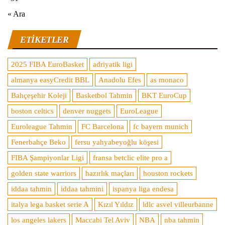
« Ara
ETIKETLER
2025 FIBA EuroBasket
adriyatik ligi
almanya easyCredit BBL
Anadolu Efes
as monaco
Bahçeşehir Koleji
Basketbol Tahmin
BKT EuroCup
boston celtics
denver nuggets
EuroLeague
Euroleague Tahmin
FC Barcelona
fc bayern munich
Fenerbahçe Beko
fersu yahyabeyoğlu köşesi
FIBA Şampiyonlar Ligi
fransa betclic elite pro a
golden state warriors
hazırlık maçları
houston rockets
iddaa tahmin
iddaa tahmini
ispanya liga endesa
italya lega basket serie A
Kızıl Yıldız
ldlc asvel villeurbanne
los angeles lakers
Maccabi Tel Aviv
NBA
nba tahmin