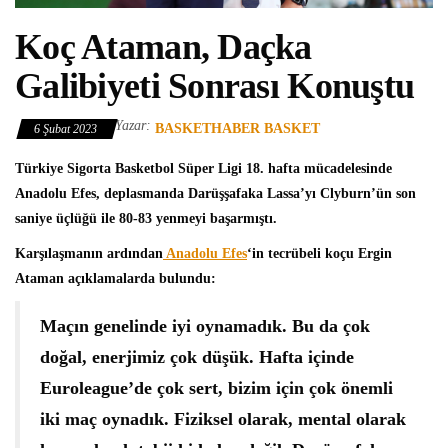
Koç Ataman, Daçka
Galibiyeti Sonrası Konuştu
Yazar:
BASKETHABER BASKET
6 Şubat 2023
Türkiye Sigorta Basketbol Süper Ligi
18. hafta mücadelesinde
Anadolu Efes
, deplasmanda Darüşşafaka Lassa’yı Clyburn’ün son
saniye üçlüğü ile 80-83 yenmeyi başarmıştı.
Karşılaşmanın ardından
Anadolu Efes
‘in tecrübeli koçu
Ergin
Ataman
açıklamalarda bulundu:
Maçın genelinde iyi oynamadık. Bu da çok
doğal, enerjimiz çok düşük. Hafta içinde
Euroleague’de çok sert, bizim için çok önemli
iki maç oynadık. Fiziksel olarak, mental olarak