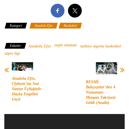
Kategori
Anadolu Efes
Basketbol
Türkiye Sigorta Basketbol
Süper Ligi
ergin ataman
Etiketler
Anadolu Efes
türkiye sigorta basketbol
süper ligi
Anadolu Efes,
RESMİ:
Clyburn’ün Son
Bahçeşehir’den 4
Saniye Üçlüğüyle
Numaraya
Daçka Engelini
Morgan Takviyesi
Geçti
Geldi (Analiz)
Video
oynatıcı