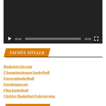
00:00
00:00
TAVSIYE SITELER
Basketservisi.com
Championsleague.basketball
Eurocupbasketball
Euroleague.net
Fiba.basketball
Türkiye Basketbol Federasyonu